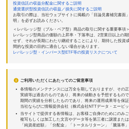
投資信託の収益分配金に関するご説明
通貨選択型投資信託の収益／損失に関するご説明
お取引の際は、当社ウェブサイトに掲載の「目論見書補完書面
明」を必ずお読みください。
＜レバレッジ型（ブル・ベア型）商品の取引に関する重要事項
レバレッジ型商品の価額の上昇率・下落率は、2営業日以上の
せず、それが長期にわたり継続することにより、期待した投資成
間的な投資の目的に適合しない場合があります。
レバレッジ型・インバース型ETF等の投資リスクについて
ご利用いただくにあたってのご留意事項
各情報のメンテナンスには万全を期しておりますが、その正
実績等は過去のものであり、将来の値動きを予想するもので
期間の実績を分析したものであり、将来の運用成果等を保証
当社ならびに情報提供会社（株式会社NTTデータ・エービ
当サイトで提供する各情報は、お客様ご自身のためにのみご
複写もしくは加工した文言やデータ等を第三者に譲渡または
「純資産総額」「分配金」「トータルリターン」「騰落率」