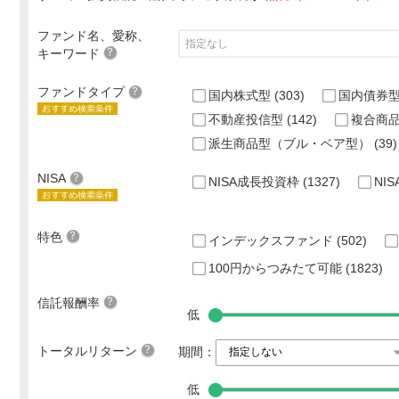
ファンド名、愛称、
キーワード
ファンドタイプ
国内株式型
(303)
国内債券
不動産投信型
(142)
複合商
派生商品型（ブル・ベア型）
(39)
NISA
NISA成長投資枠
(1327)
NI
特色
インデックスファンド
(502)
100円からつみたて可能
(1823)
信託報酬率
低
トータルリターン
期間：
低