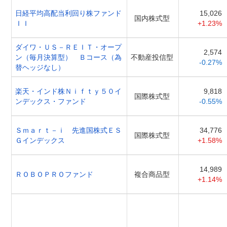
日経平均高配当利回り株ファンド
15,026
国内株式型
ＩＩ
+1.23%
ダイワ・ＵＳ－ＲＥＩＴ・オープ
2,574
ン（毎月決算型） Ｂコース（為
不動産投信型
-0.27%
替ヘッジなし）
楽天・インド株Ｎｉｆｔｙ５０イ
9,818
国際株式型
ンデックス・ファンド
-0.55%
Ｓｍａｒｔ－ｉ 先進国株式ＥＳ
34,776
国際株式型
Ｇインデックス
+1.58%
14,989
ＲＯＢＯＰＲＯファンド
複合商品型
+1.14%