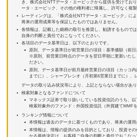
き、株式会社NTTデータ・エービックから提供を受けてお
ータ・エービック、その他の権利者に帰属し、許可なく複製
レーティングは、「株式会社NTTデータ・エービック」に
将来の運用成果等を保証したものではありません。
各情報は、記載した銘柄の取引を推奨し、勧誘するものでは
自身の判断と責任でおこなってください。
各項目のデータ基準日は、以下のとおりです。
原則、データ基準日が前営業日の項目：基準価額（前日
※原則、前営業日時点のデータを翌日早朝に更新いたし
ださい。
原則、データ基準日が前月最終営業日の項目（カッコ内
までに）、シャープレシオ（月初第6営業日までに）、レ
データの取り込み状況等により、上記とならない場合があり
検索対象となるファンドについて
マネックス証券で取り扱いしている投資信託のうち、以
検索対象外のファンド：外国投資信託（外貨建てMMF
ランキング情報について
本情報は過去のデータに基づくものであり、将来の運用
本情報は、情報の提供のみを目的としており、投資その
かる最終決定は、お客様ご自身の判断と責任でおこなっ