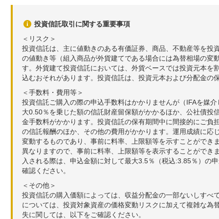
投資信託取引に関する重要事項
＜リスク＞
投資信託は、主に値動きのある有価証券、商品、不動産等を投
の値動き等（組入商品が外貨建てである場合には為替相場の変
す。外貨建て投資信託においては、外貨ベースでは投資元本を
込むおそれがあります。投資信託は、投資元本および分配金の
＜手数料・費用等＞
投資信託ご購入の際の申込手数料はかかりませんが（IFAを媒
大0.50％を乗じた額の信託財産留保額がかかるほか、公社債投
金手数料がかかります。投資信託の保有期間中に間接的にご負担い
の信託報酬のほか、その他の費用がかかります。運用成績に応
変動するものであり、事前に料率、上限額等を示すことができ
異なりますので、事前に料率、上限額等を表示することができませ
入される際は、申込金額に対して最大3.5％（税込:3.85％
確認ください。
＜その他＞
投資信託の購入価額によっては、収益分配金の一部ないしすべ
については、投資対象資産の価格変動リスクに加えて複雑な為
失に関しては、以下をご確認ください。