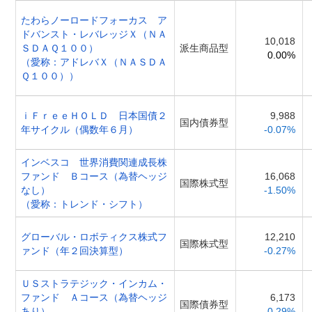
たわらノーロードフォーカス ア
ドバンスト・レバレッジＸ（ＮＡ
10,018
ＳＤＡＱ１００）
派生商品型
0.00%
（愛称：アドレバＸ（ＮＡＳＤＡ
Ｑ１００））
ｉＦｒｅｅＨＯＬＤ 日本国債２
9,988
国内債券型
年サイクル（偶数年６月）
-0.07%
インベスコ 世界消費関連成長株
ファンド Ｂコース（為替ヘッジ
16,068
国際株式型
なし）
-1.50%
（愛称：トレンド・シフト）
グローバル・ロボティクス株式フ
12,210
国際株式型
ァンド（年２回決算型）
-0.27%
ＵＳストラテジック・インカム・
ファンド Ａコース（為替ヘッジ
6,173
国際債券型
あり）
-0.29%