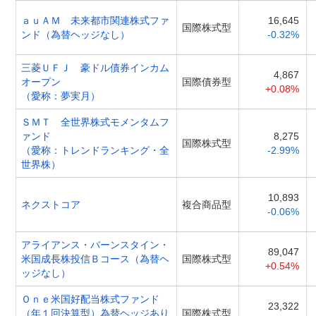
ａｕＡＭ 未来都市関連株式ファ
16,645
国際株式型
ンド（為替ヘッジなし）
-0.32%
三菱ＵＦＪ 豪ドル債券インカム
4,867
オープン
国際債券型
+0.08%
（愛称：夢実月）
ＳＭＴ 全世界株式モメンタムフ
ァンド
8,275
国際株式型
（愛称：トレンドランキング・全
-2.99%
世界株）
10,893
ネクストコア
複合商品型
-0.06%
アライアンス・バーンスタイン・
89,047
米国成長株投信Ｂコース（為替ヘ
国際株式型
+0.54%
ッジなし）
Ｏｎｅ米国好配当株式ファンド
23,322
（年１回決算型）為替ヘッジあり
国際株式型