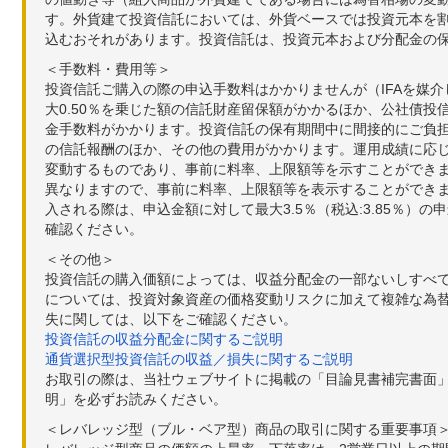
す。外貨建て投資信託においては、外貨ベースでは投資元本を
込むおそれがあります。投資信託は、投資元本および分配金の
＜手数料・費用等＞
投資信託ご購入の際の申込手数料はかかりませんが（IFAを媒
大0.50％を乗じた額の信託財産留保額がかかるほか、公社債投
金手数料がかかります。投資信託の保有期間中に間接的にご負担い
の信託報酬のほか、その他の費用がかかります。運用成績に応
変動するものであり、事前に料率、上限額等を示すことができ
異なりますので、事前に料率、上限額等を表示することができませ
入される際は、申込金額に対して最大3.5％（税込:3.85％
確認ください。
＜その他＞
投資信託の購入価額によっては、収益分配金の一部ないしすべ
については、投資対象資産の価格変動リスクに加えて複雑な為
失に関しては、以下をご確認ください。
投資信託の収益分配金に関するご説明
通貨選択型投資信託の収益／損失に関するご説明
お取引の際は、当社ウェブサイトに掲載の「目論見書補完書面
明」を必ずお読みください。
＜レバレッジ型（ブル・ベア型）商品の取引に関する重要事項