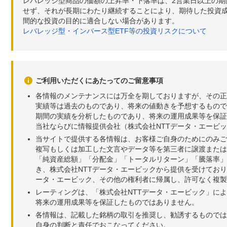
レバレッジ型商品の価額の上昇率・下落率は、2営業日以上の
せず、それが長期にわたり継続することにより、期待した投資成
間的な投資の目的に適合しない場合があります。
レバレッジ型・インバース型ETF等の投資リスクについて
ご利用いただくにあたってのご留意事項
各情報のメンテナンスには万全を期しておりますが、その正
実績等は過去のものであり、将来の値動きを予想するもので
期間の実績を分析したものであり、将来の運用成果等を保証
当社ならびに情報提供会社（株式会社NTTデータ・エービ
当サイトで提供する各情報は、お客様ご自身のためにのみご
複写もしくは加工した文言やデータ等を第三者に譲渡または
「純資産総額」「分配金」「トータルリターン」「騰落率」
き、株式会社NTTデータ・エービックから提供を受けてお
ータ・エービック、その他の権利者に帰属し、許可なく複製
レーティングは、「株式会社NTTデータ・エービック」に
将来の運用成果等を保証したものではありません。
各情報は、記載した銘柄の取引を推奨し、勧誘するものでは
自身の判断と責任でおこなってください。