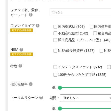
ファンド名、愛称、
キーワード
ファンドタイプ
国内株式型
(303)
国内債券
不動産投信型
(142)
複合商
派生商品型（ブル・ベア型）
(40)
NISA
NISA成長投資枠
(1327)
NI
特色
インデックスファンド
(502)
100円からつみたて可能
(1825)
信託報酬率
低
トータルリターン
期間：
低