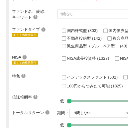
ファンド名、愛称、
キーワード
ファンドタイプ
国内株式型
(303)
国内債券
不動産投信型
(142)
複合商
派生商品型（ブル・ベア型）
(40)
NISA
NISA成長投資枠
(1327)
NI
特色
インデックスファンド
(502)
100円からつみたて可能
(1825)
信託報酬率
低
トータルリターン
期間：
低