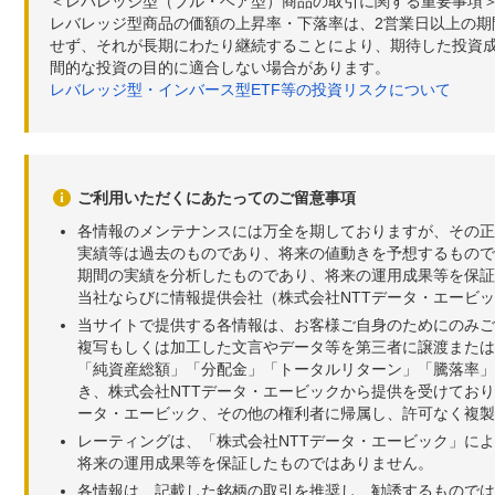
＜レバレッジ型（ブル・ベア型）商品の取引に関する重要事項
レバレッジ型商品の価額の上昇率・下落率は、2営業日以上の
せず、それが長期にわたり継続することにより、期待した投資成
間的な投資の目的に適合しない場合があります。
レバレッジ型・インバース型ETF等の投資リスクについて
ご利用いただくにあたってのご留意事項
各情報のメンテナンスには万全を期しておりますが、その正
実績等は過去のものであり、将来の値動きを予想するもので
期間の実績を分析したものであり、将来の運用成果等を保証
当社ならびに情報提供会社（株式会社NTTデータ・エービ
当サイトで提供する各情報は、お客様ご自身のためにのみご
複写もしくは加工した文言やデータ等を第三者に譲渡または
「純資産総額」「分配金」「トータルリターン」「騰落率」
き、株式会社NTTデータ・エービックから提供を受けてお
ータ・エービック、その他の権利者に帰属し、許可なく複製
レーティングは、「株式会社NTTデータ・エービック」に
将来の運用成果等を保証したものではありません。
各情報は、記載した銘柄の取引を推奨し、勧誘するものでは