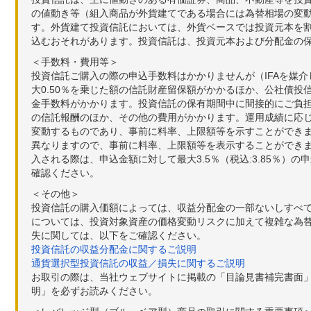
の値動き等（組入商品が外貨建てである場合には為替相場の変
す。外貨建て投資信託においては、外貨ベースでは投資元本を
込むおそれがあります。投資信託は、投資元本および分配金の
＜手数料・費用等＞
投資信託ご購入の際の申込手数料はかかりませんが（IFAを媒
大0.50％を乗じた額の信託財産留保額がかかるほか、公社債投
金手数料がかかります。投資信託の保有期間中に間接的にご負担い
の信託報酬のほか、その他の費用がかかります。運用成績に応
変動するものであり、事前に料率、上限額等を示すことができ
異なりますので、事前に料率、上限額等を表示することができませ
入される際は、申込金額に対して最大3.5％（税込:3.85％
確認ください。
＜その他＞
投資信託の購入価額によっては、収益分配金の一部ないしすべ
については、投資対象資産の価格変動リスクに加えて複雑な為
失に関しては、以下をご確認ください。
投資信託の収益分配金に関するご説明
通貨選択型投資信託の収益／損失に関するご説明
お取引の際は、当社ウェブサイトに掲載の「目論見書補完書面
明」を必ずお読みください。