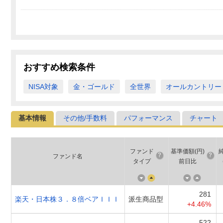
おすすめ検索条件
NISA対象
金・ゴールド
全世界
オールカントリー
基本情報
その他/手数料
パフォーマンス
チャート
ファンド
基準価額(円)
ファンド名
タイプ
前日比
281
楽天・日本株３．８倍ベアＩＩＩ
派生商品型
+4.46%
522