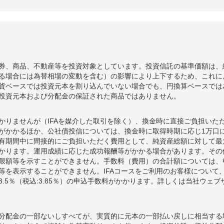
券、商品、不動産等を投資対象としています。投資信託の基準価額は、
る場合には為替相場の変動を含む）の影響により上下するため、これに
貨ベースでは投資元本を割り込んでいない場合でも、円換算ベースでは
投資元本および分配金の保証された商品ではありません。
かりませんが（IFAを媒介した取引を除く）、換金時に直接ご負担いた
額がかかるほか、公社債投信については、換金時に取得時期に応じ1万口に
期間中に間接的にご負担いただく費用として、純資産総額に対して最大年率
かります。運用成績に応じた成功報酬等がかかる場合があります。その
限額等を示すことができません。手数料（費用）の合計額については、
等を表示することができません。IFAコースをご利用のお客様について、
.5％（税込:3.85％）の申込手数料がかかります。詳しくは当社ウェ
分配金の一部ないしすべてが、実質的に元本の一部払い戻しに相当する