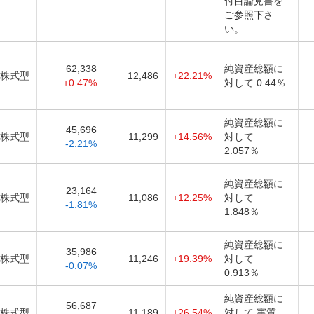
付目論見書を
ご参照下さ
い。
62,338
純資産総額に
株式型
12,486
+22.21%
+0.47%
対して 0.44％
純資産総額に
45,696
株式型
11,299
+14.56%
対して
-2.21%
2.057％
純資産総額に
23,164
株式型
11,086
+12.25%
対して
-1.81%
1.848％
純資産総額に
35,986
株式型
11,246
+19.39%
対して
-0.07%
0.913％
純資産総額に
56,687
株式型
11,189
+26.54%
対して 実質