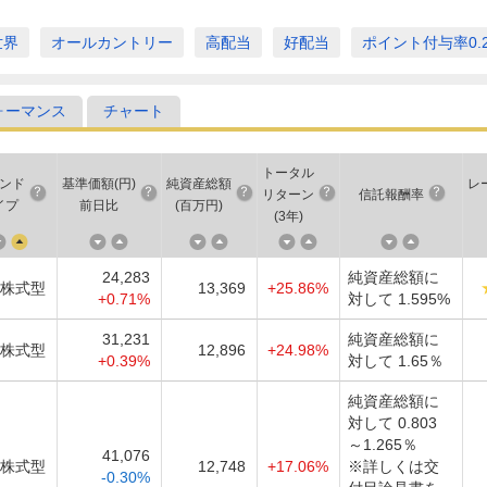
世界
オールカントリー
高配当
好配当
ポイント付与率0.
ォーマンス
チャート
トータル
ンド
基準価額(円)
純資産総額
レ
リターン
信託報酬率
イプ
前日比
(百万円)
(
3年
)
24,283
純資産総額に
株式型
13,369
+25.86%
+0.71%
対して 1.595%
31,231
純資産総額に
株式型
12,896
+24.98%
+0.39%
対して 1.65％
純資産総額に
対して 0.803
～1.265％
41,076
株式型
12,748
+17.06%
※詳しくは交
-0.30%