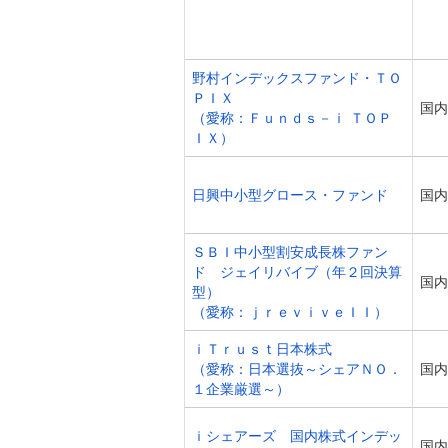
野村インデックスファンド・ＴＯ
ＰＩＸ
国内
（愛称：Ｆｕｎｄｓ－ｉ ＴＯＰ
ＩＸ）
日興中小型グロース・ファンド
国内
ＳＢＩ中小型割安成長株ファン
ド ジェイリバイブ（年２回決算
国内
型）
（愛称：ｊｒｅｖｉｖｅＩＩ）
ｉＴｒｕｓｔ日本株式
（愛称：日本選抜～シェアＮＯ．
国内
１企業厳選～）
ｉシェアーズ 国内株式インデッ
国内