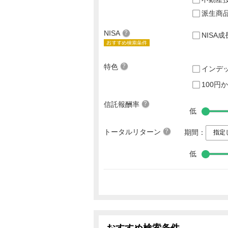
派生商
NISA
NISA
特色
インデ
100円
信託報酬率
低
トータルリターン
期間：
低
おすすめ検索条件