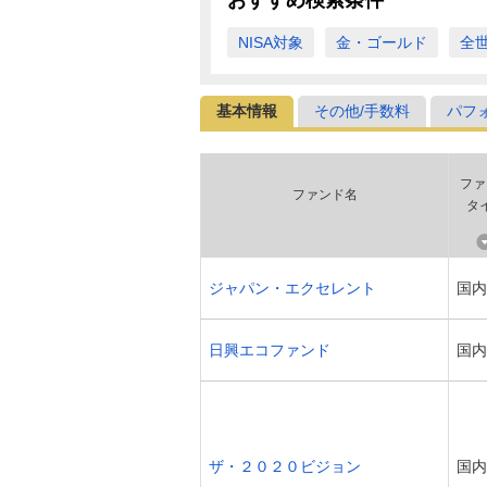
NISA対象
金・ゴールド
全
基本情報
その他/手数料
パフ
ファ
ファンド名
タ
ジャパン・エクセレント
国内
日興エコファンド
国内
ザ・２０２０ビジョン
国内