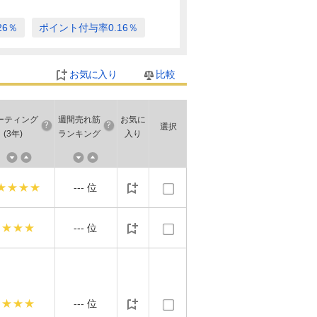
26％
ポイント付与率0.16％
お気に入り
比較
ーティング
週間売れ筋
お気に
選択
(3年)
ランキング
入り
★★★★
---
位
★★★
---
位
★★★
---
位