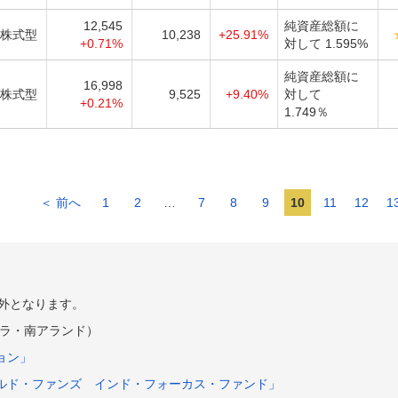
12,545
純資産総額に
株式型
10,238
+25.91%
+0.71%
対して 1.595%
純資産総額に
16,998
株式型
9,525
+9.40%
対して
+0.21%
1.749％
＜ 前へ
1
2
…
7
8
9
10
11
12
1
外となります。
ラ・南アランド）
ョン」
ルド・ファンズ インド・フォーカス・ファンド」