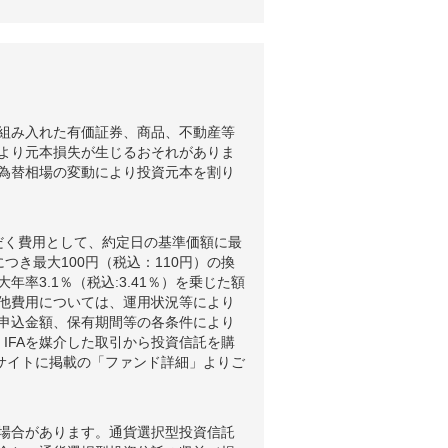
組み入れた有価証券、商品、不動産等
より元本損失が生じるおそれがありま
為替相場の変動により投資元本を割り
だく費用として、約定日の基準価額に最
つき最大100円（税込：110円）の換
3.1％（税込:3.41％）を乗じた額
他費用については、運用状況等により
申込金額、保有期間等の各条件により
IFAを媒介した取引から投資信託を購
ブサイトに掲載の「ファンド詳細」よりご
場合があります。通貨選択型投資信託