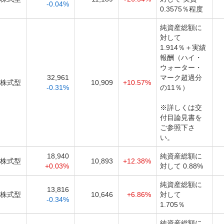
-0.04%
0.3575％程度
純資産総額に
対して
1.914％＋実績
報酬（ハイ・
ウォーター・
32,961
マーク超過分
株式型
10,909
+10.57%
-0.31%
の11％）
※詳しくは交
付目論見書を
ご参照下さ
い。
18,940
純資産総額に
株式型
10,893
+12.38%
+0.03%
対して 0.88%
純資産総額に
13,816
株式型
10,646
+6.86%
対して
-0.34%
1.705％
純資産総額に