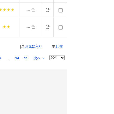
★★★★
---
位
★★
---
位
お気に入り
比較
3
…
94
95
次へ ＞