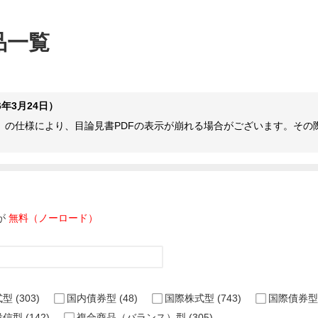
品一覧
年3月24日）
ome等）の仕様により、目論見書PDFの表示が崩れる場合がございます。
が
無料（ノーロード）
式型
(303)
国内債券型
(48)
国際株式型
(743)
国際債券型
投信型
(142)
複合商品（バランス）型
(305)