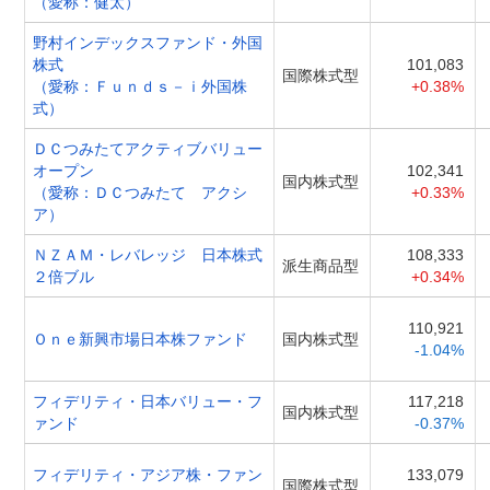
（愛称：健太）
野村インデックスファンド・外国
株式
101,083
国際株式型
（愛称：Ｆｕｎｄｓ－ｉ外国株
+0.38%
式）
ＤＣつみたてアクティブバリュー
オープン
102,341
国内株式型
（愛称：ＤＣつみたて アクシ
+0.33%
ア）
ＮＺＡＭ・レバレッジ 日本株式
108,333
派生商品型
２倍ブル
+0.34%
110,921
Ｏｎｅ新興市場日本株ファンド
国内株式型
-1.04%
フィデリティ・日本バリュー・フ
117,218
国内株式型
ァンド
-0.37%
フィデリティ・アジア株・ファン
133,079
国際株式型