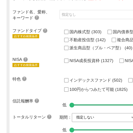
ファンド名、愛称、
キーワード
ファンドタイプ
国内株式型
(303)
国内債券
不動産投信型
(142)
複合商
派生商品型（ブル・ベア型）
(40)
NISA
NISA成長投資枠
(1327)
NI
特色
インデックスファンド
(502)
100円からつみたて可能
(1825)
信託報酬率
低
トータルリターン
期間：
低