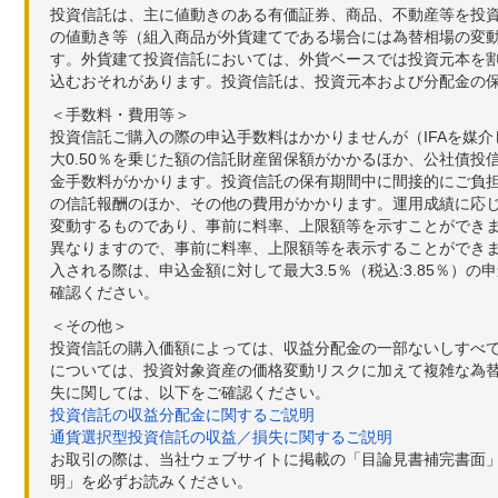
投資信託は、主に値動きのある有価証券、商品、不動産等を投
の値動き等（組入商品が外貨建てである場合には為替相場の変
す。外貨建て投資信託においては、外貨ベースでは投資元本を
込むおそれがあります。投資信託は、投資元本および分配金の
＜手数料・費用等＞
投資信託ご購入の際の申込手数料はかかりませんが（IFAを媒
大0.50％を乗じた額の信託財産留保額がかかるほか、公社債投
金手数料がかかります。投資信託の保有期間中に間接的にご負担い
の信託報酬のほか、その他の費用がかかります。運用成績に応
変動するものであり、事前に料率、上限額等を示すことができ
異なりますので、事前に料率、上限額等を表示することができませ
入される際は、申込金額に対して最大3.5％（税込:3.85％
確認ください。
＜その他＞
投資信託の購入価額によっては、収益分配金の一部ないしすべ
については、投資対象資産の価格変動リスクに加えて複雑な為
失に関しては、以下をご確認ください。
投資信託の収益分配金に関するご説明
通貨選択型投資信託の収益／損失に関するご説明
お取引の際は、当社ウェブサイトに掲載の「目論見書補完書面
明」を必ずお読みください。