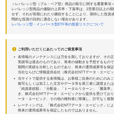
＜レバレッジ型（ブル・ベア型）商品の取引に関する重要事項
レバレッジ型商品の価額の上昇率・下落率は、2営業日以上の
せず、それが長期にわたり継続することにより、期待した投資成
間的な投資の目的に適合しない場合があります。
レバレッジ型・インバース型ETF等の投資リスクについて
ご利用いただくにあたってのご留意事項
各情報のメンテナンスには万全を期しておりますが、その正
実績等は過去のものであり、将来の値動きを予想するもので
期間の実績を分析したものであり、将来の運用成果等を保証
当社ならびに情報提供会社（株式会社NTTデータ・エービ
当サイトで提供する各情報は、お客様ご自身のためにのみご
複写もしくは加工した文言やデータ等を第三者に譲渡または
「純資産総額」「分配金」「トータルリターン」「騰落率」
き、株式会社NTTデータ・エービックから提供を受けてお
ータ・エービック、その他の権利者に帰属し、許可なく複製
レーティングは、「株式会社NTTデータ・エービック」に
将来の運用成果等を保証したものではありません。