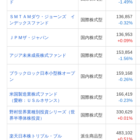
ド
-1.49%
ＳＭＴＡＭダウ・ジョーンズ イ
136,857
国際株式型
ンデックスファンド
-0.32%
136,953
ＪＰＭザ・ジャパン
国内株式型
+0.09%
153,854
アジア未来成長株式ファンド
国際株式型
-1.56%
ブラックロック日本小型株オープ
159,168
国内株式型
ン
-0.26%
米国製造業株式ファンド
166,419
国際株式型
（愛称：ＵＳルネサンス）
-0.23%
野村世界業種別投資シリーズ（世
330,629
国際株式型
界半導体株投資）
+0.01%
483,102
楽天日本株トリプル・ブル
派生商品型
+0.51%