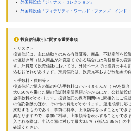
外国籍投信「ジャナス・セレクション」
外国籍投信「フィデリティ・ワールド・ファンズ インド・
投資信託取引に関する重要事項
＜リスク＞
投資信託は、主に値動きのある有価証券、商品、不動産等を投
の値動き等（組入商品が外貨建てである場合には為替相場の変
す。外貨建て投資信託においては、外貨ベースでは投資元本を
込むおそれがあります。投資信託は、投資元本および分配金の
＜手数料・費用等＞
投資信託ご購入の際の申込手数料はかかりませんが（IFAを媒
大0.50％を乗じた額の信託財産留保額がかかるほか、公社債投
金手数料がかかります。投資信託の保有期間中に間接的にご負担い
の信託報酬のほか、その他の費用がかかります。運用成績に応
変動するものであり、事前に料率、上限額等を示すことができ
異なりますので、事前に料率、上限額等を表示することができませ
入される際は、申込金額に対して最大3.5％（税込:3.85％
確認ください。