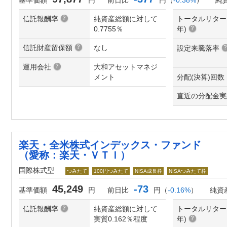
基準価額
円
前日比
円（
-0.38%
）
純
信託報酬率
純資産総額に対して
トータルリター
0.7755％
年
)
信託財産留保額
なし
設定来騰落率
運用会社
大和アセットマネジ
メント
分配(決算)回数
直近の分配金実
楽天・全米株式インデックス・ファンド
（愛称：楽天・ＶＴＩ）
国際株式型
つみたて
100円つみたて
NISA成長枠
NISAつみたて枠
45,249
-73
基準価額
円
前日比
円（
-0.16%
）
純資
信託報酬率
純資産総額に対して
トータルリター
実質0.162％程度
年
)