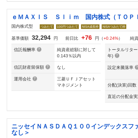
ｅＭＡＸＩＳ Ｓｌｉｍ 国内株式（ＴＯＰ
国内株式型
つみたて
100円つみたて
NISA成長枠
NISAつみたて枠
32,294
+76
基準価額
円
前日比
円（
+0.24%
）
純
信託報酬率
純資産総額に対して
トータルリター
0.143％以内
年
)
信託財産留保額
なし
設定来騰落率
運用会社
三菱ＵＦＪアセット
マネジメント
分配(決算)回数
直近の分配金実
ニッセイＮＡＳＤＡＱ１００インデックスフ
なし＞