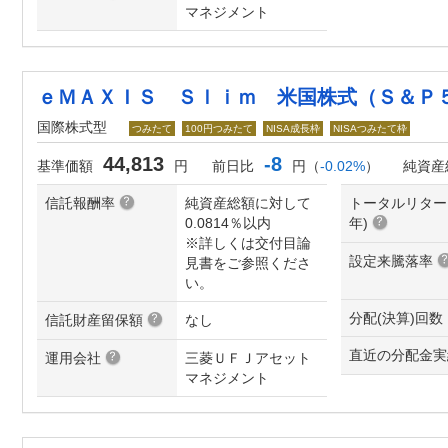
マネジメント
ｅＭＡＸＩＳ Ｓｌｉｍ 米国株式（Ｓ＆Ｐ
国際株式型
つみたて
100円つみたて
NISA成長枠
NISAつみたて枠
44,813
-8
基準価額
円
前日比
円（
-0.02%
）
純資産
信託報酬率
純資産総額に対して
トータルリター
0.0814％以内
年
)
※詳しくは交付目論
設定来騰落率
見書をご参照くださ
い。
分配(決算)回数
信託財産留保額
なし
直近の分配金実
運用会社
三菱ＵＦＪアセット
マネジメント