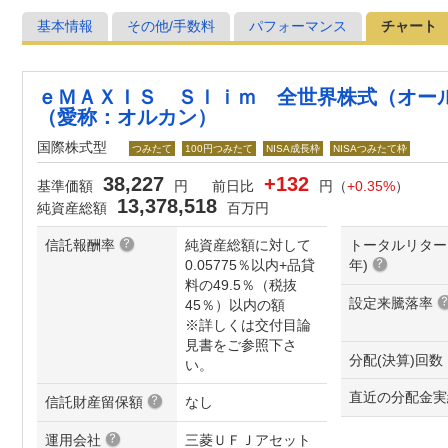
基本情報
その他/手数料
パフォーマンス
チャート
ｅＭＡＸＩＳ Ｓｌｉｍ 全世界株式（オー
（愛称：オルカン）
国際株式型
つみたて
100円つみたて
NISA成長枠
NISAつみたて枠
38,227
+132
基準価額
円
前日比
円（
+0.35%
）
13,378,518
純資産総額
百万円
信託報酬率
純資産総額に対して
トータルリター
0.05775％以内+品貸
年
)
料の49.5％（税抜
設定来騰落率
45％）以内の額
※詳しくは交付目論
見書をご参照下さ
分配(決算)回数
い。
直近の分配金実
信託財産留保額
なし
運用会社
三菱ＵＦＪアセット