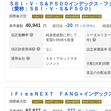
ＳＢＩ・Ｖ・Ｓ＆Ｐ５００インデックス・フ
（愛称：ＳＢＩ・Ｖ・Ｓ＆Ｐ５００）
国際株式型
つみたて
100円つみたて
NISA成長枠
NISAつみたて枠
40,941
-20
基準価額
円
前日比
円（
-0.05%
）
純資
信託報酬率
純資産総額に対して
トータルリター
実質0.0938％程度
年
)
信託財産留保額
なし
設定来騰落率
運用会社
ＳＢＩアセットマネ
ジメント
分配(決算)回数
直近の分配金実
ｉＦｒｅｅＮＥＸＴ ＦＡＮＧ＋インデック
国際株式型
つみたて
100円つみたて
NISA成長枠
NISAつみたて枠
97,877
-377