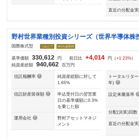
直近の分配金実
野村世界業種別投資シリーズ（世界半導体株
国際株式型
つみたて
NISA成長枠
330,612
+4,014
基準価額
円
前日比
円（
+1.23%
）
940,662
純資産総額
百万円
信託報酬率
純資産総額に対して
トータルリター
1.65%
年
)
信託財産留保額
申込受付日の翌営業
設定来騰落率
日の基準価額に0.3%
を乗じた額
分配(決算)回数
運用会社
野村アセットマネジ
直近の分配金実
メント