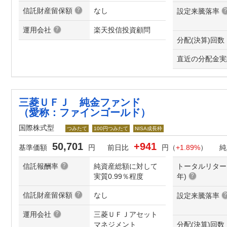
信託財産留保額
なし
設定来騰落率
運用会社
楽天投信投資顧問
分配(決算)回数
直近の分配金実
三菱ＵＦＪ 純金ファンド
（愛称：ファインゴールド）
国際株式型
つみたて
100円つみたて
NISA成長枠
50,701
+941
基準価額
円
前日比
円（
+1.89%
）
純
信託報酬率
純資産総額に対して
トータルリター
実質0.99％程度
年
)
信託財産留保額
なし
設定来騰落率
運用会社
三菱ＵＦＪアセット
マネジメント
分配(決算)回数