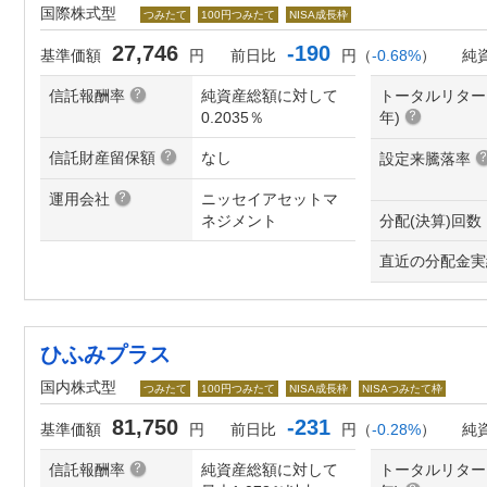
国際株式型
つみたて
100円つみたて
NISA成長枠
27,746
-190
基準価額
円
前日比
円（
-0.68%
）
純
信託報酬率
純資産総額に対して
トータルリター
0.2035％
年
)
信託財産留保額
なし
設定来騰落率
運用会社
ニッセイアセットマ
ネジメント
分配(決算)回数
直近の分配金実
ひふみプラス
国内株式型
つみたて
100円つみたて
NISA成長枠
NISAつみたて枠
81,750
-231
基準価額
円
前日比
円（
-0.28%
）
純
信託報酬率
純資産総額に対して
トータルリター