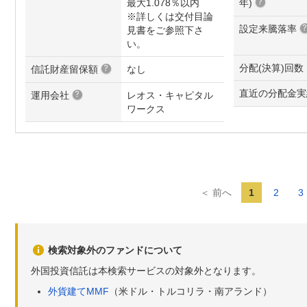
最大1.078％以内
年
)
※詳しくは交付目論
設定来騰落率
見書をご参照下さ
い。
分配(決算)回数
信託財産留保額
なし
直近の分配金実
運用会社
レオス・キャピタル
ワークス
＜ 前へ
1
2
3
検索対象外のファンドについて
外国投資信託は本検索サービスの対象外となります。
外貨建てMMF
（米ドル・トルコリラ・南アランド）