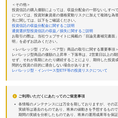
＜その他＞
投資信託の購入価額によっては、収益分配金の一部ないしすべ
については、投資対象資産の価格変動リスクに加えて複雑な為
失に関しては、以下をご確認ください。
投資信託の収益分配金に関するご説明
通貨選択型投資信託の収益／損失に関するご説明
お取引の際は、当社ウェブサイトに掲載の「目論見書補完書面
明」を必ずお読みください。
＜レバレッジ型（ブル・ベア型）商品の取引に関する重要事項
レバレッジ型商品の価額の上昇率・下落率は、2営業日以上の
せず、それが長期にわたり継続することにより、期待した投資成
間的な投資の目的に適合しない場合があります。
レバレッジ型・インバース型ETF等の投資リスクについて
ご利用いただくにあたってのご留意事項
各情報のメンテナンスには万全を期しておりますが、その正
実績等は過去のものであり、将来の値動きを予想するもので
期間の実績を分析したものであり、将来の運用成果等を保証