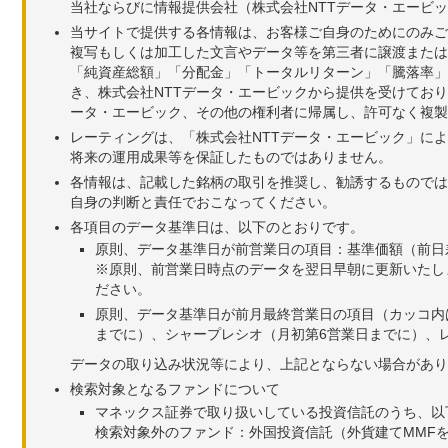
当社ならびに情報提供会社（株式会社NTTデータ・エービ
当サイトで提供する各情報は、お客様ご自身のためにのみご
複写もしくは加工した文言やデータ等を第三者に譲渡または
「純資産総額」「分配金」「トータルリターン」「騰落率」
き、株式会社NTTデータ・エービックから提供を受けてお
ータ・エービック、その他の権利者に帰属し、許可なく複製
レーティングは、「株式会社NTTデータ・エービック」に
将来の運用成果等を保証したものではありません。
各情報は、記載した銘柄の取引を推奨し、勧誘するものでは
自身の判断と責任でおこなってください。
各項目のデータ基準日は、以下のとおりです。
原則、データ基準日が前営業日の項目：基準価額（前日
※原則、前営業日時点のデータを翌日早朝に更新いたし
ださい。
原則、データ基準日が前月最終営業日の項目（カッコ内
までに）、シャープレシオ（月初第6営業日までに）、レ
データの取り込み状況等により、上記とならない場合があり
検索対象となるファンドについて
マネックス証券で取り扱いしている投資信託のうち、以
検索対象外のファンド：外国投資信託（外貨建てMMF