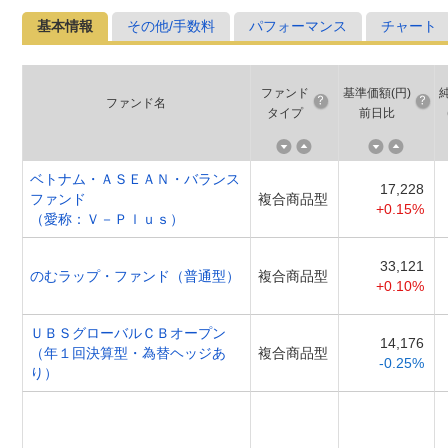
基本情報
その他/手数料
パフォーマンス
チャート
ファンド
基準価額(円)
ファンド名
タイプ
前日比
ベトナム・ＡＳＥＡＮ・バランス
17,228
ファンド
複合商品型
+0.15%
（愛称：Ｖ－Ｐｌｕｓ）
33,121
のむラップ・ファンド（普通型）
複合商品型
+0.10%
ＵＢＳグローバルＣＢオープン
14,176
（年１回決算型・為替ヘッジあ
複合商品型
-0.25%
り）