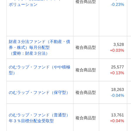
複合商品型
ボリューション
-0.23%
財産３分法ファンド（不動産・債
3,528
券・株式）毎月分配型
複合商品型
+0.03%
（愛称：財産３分法）
のむラップ・ファンド（やや積極
25,577
複合商品型
型）
+0.13%
18,263
のむラップ・ファンド（保守型）
複合商品型
-0.04%
のむラップ・ファンド（普通型）
13,761
複合商品型
年３％目標分配金受取型
+0.04%