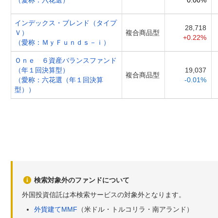
（愛称：六花選）
0.00%
インデックス・ブレンド（タイプ
28,718
Ｖ）
複合商品型
+0.22%
（愛称：ＭｙＦｕｎｄｓ－ｉ）
Ｏｎｅ ６資産バランスファンド
（年１回決算型）
19,037
複合商品型
（愛称：六花選（年１回決算
-0.01%
型））
検索対象外のファンドについて
外国投資信託は本検索サービスの対象外となります。
外貨建てMMF
（米ドル・トルコリラ・南アランド）