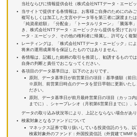
当社ならびに情報提供会社（株式会社NTTデータ・エービ
当サイトで提供する各情報は、お客様ご自身のためにのみご
複写もしくは加工した文言やデータ等を第三者に譲渡または
「純資産総額」「分配金」「トータルリターン」「騰落率」
き、株式会社NTTデータ・エービックから提供を受けてお
ータ・エービック、その他の権利者に帰属し、許可なく複製
レーティングは、「株式会社NTTデータ・エービック」に
将来の運用成果等を保証したものではありません。
各情報は、記載した銘柄の取引を推奨し、勧誘するものでは
自身の判断と責任でおこなってください。
各項目のデータ基準日は、以下のとおりです。
原則、データ基準日が前営業日の項目：基準価額（前日
※原則、前営業日時点のデータを翌日早朝に更新いたし
ださい。
原則、データ基準日が前月最終営業日の項目（カッコ内
までに）、シャープレシオ（月初第6営業日までに）、レ
データの取り込み状況等により、上記とならない場合があり
検索対象となるファンドについて
マネックス証券で取り扱いしている投資信託のうち、以
検索対象外のファンド：外国投資信託（外貨建てMMF