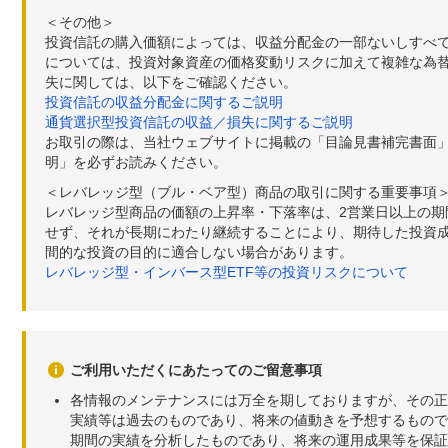
＜その他＞
投資信託の購入価額によっては、収益分配金の一部ないしすべ
については、投資対象資産の価格変動リスクに加えて複雑な為
失に関しては、以下をご確認ください。
投資信託の収益分配金に関するご説明
通貨選択型投資信託の収益／損失に関するご説明
お取引の際は、当社ウェブサイトに掲載の「目論見書補完書面
明」を必ずお読みください。
＜レバレッジ型（ブル・ベア型）商品の取引に関する重要事項
レバレッジ型商品の価額の上昇率・下落率は、2営業日以上の
せず、それが長期にわたり継続することにより、期待した投資成
間的な投資の目的に適合しない場合があります。
レバレッジ型・インバース型ETF等の投資リスクについて
ご利用いただくにあたってのご留意事項
各情報のメンテナンスには万全を期しておりますが、その正
実績等は過去のものであり、将来の値動きを予想するもので
期間の実績を分析したものであり、将来の運用成果等を保証