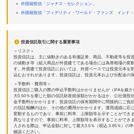
外国籍投信「ジャナス・セレクション」
外国籍投信「フィデリティ・ワールド・ファンズ インド・
投資信託取引に関する重要事項
＜リスク＞
投資信託は、主に値動きのある有価証券、商品、不動産等を投
の値動き等（組入商品が外貨建てである場合には為替相場の変
す。外貨建て投資信託においては、外貨ベースでは投資元本を
込むおそれがあります。投資信託は、投資元本および分配金の
＜手数料・費用等＞
投資信託ご購入の際の申込手数料はかかりませんが（IFAを媒
大0.50％を乗じた額の信託財産留保額がかかるほか、公社債投
金手数料がかかります。投資信託の保有期間中に間接的にご負担い
の信託報酬のほか、その他の費用がかかります。運用成績に応
変動するものであり、事前に料率、上限額等を示すことができ
異なりますので、事前に料率、上限額等を表示することができませ
入される際は、申込金額に対して最大3.5％（税込:3.85％
確認ください。