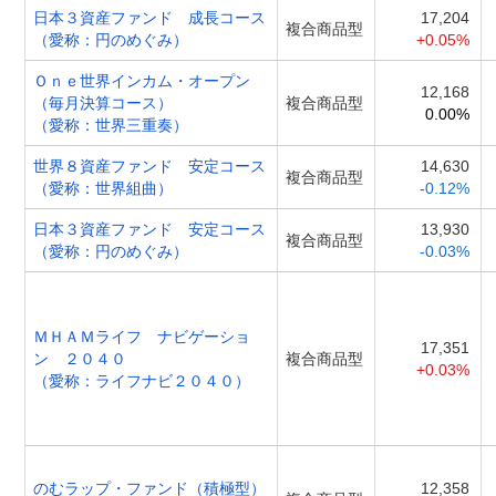
日本３資産ファンド 成長コース
17,204
複合商品型
（愛称：円のめぐみ）
+0.05%
Ｏｎｅ世界インカム・オープン
12,168
（毎月決算コース）
複合商品型
0.00%
（愛称：世界三重奏）
世界８資産ファンド 安定コース
14,630
複合商品型
（愛称：世界組曲）
-0.12%
日本３資産ファンド 安定コース
13,930
複合商品型
（愛称：円のめぐみ）
-0.03%
ＭＨＡＭライフ ナビゲーショ
17,351
ン ２０４０
複合商品型
+0.03%
（愛称：ライフナビ２０４０）
のむラップ・ファンド（積極型）
12,358