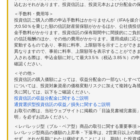
込むおそれがあります。投資信託は、投資元本および分配金の
＜手数料・費用等＞
投資信託ご購入の際の申込手数料はかかりませんが（IFAを媒
大0.50％を乗じた額の信託財産留保額がかかるほか、公社債投
金手数料がかかります。投資信託の保有期間中に間接的にご負担い
の信託報酬のほか、その他の費用がかかります。運用成績に応
変動するものであり、事前に料率、上限額等を示すことができ
異なりますので、事前に料率、上限額等を表示することができませ
入される際は、申込金額に対して最大3.5％（税込:3.85％
確認ください。
＜その他＞
投資信託の購入価額によっては、収益分配金の一部ないしすべ
については、投資対象資産の価格変動リスクに加えて複雑な為
失に関しては、以下をご確認ください。
投資信託の収益分配金に関するご説明
通貨選択型投資信託の収益／損失に関するご説明
お取引の際は、当社ウェブサイトに掲載の「目論見書補完書面
明」を必ずお読みください。
＜レバレッジ型（ブル・ベア型）商品の取引に関する重要事項
レバレッジ型商品の価額の上昇率・下落率は、2営業日以上の
せず、それが長期にわたり継続することにより、期待した投資成