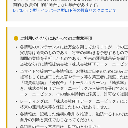
間的な投資の目的に適合しない場合があります。
レバレッジ型・インバース型ETF等の投資リスクについて
ご利用いただくにあたってのご留意事項
各情報のメンテナンスには万全を期しておりますが、その正
実績等は過去のものであり、将来の値動きを予想するもので
期間の実績を分析したものであり、将来の運用成果等を保証
当社ならびに情報提供会社（株式会社NTTデータ・エービ
当サイトで提供する各情報は、お客様ご自身のためにのみご
複写もしくは加工した文言やデータ等を第三者に譲渡または
「純資産総額」「分配金」「トータルリターン」「騰落率」
き、株式会社NTTデータ・エービックから提供を受けてお
ータ・エービック、その他の権利者に帰属し、許可なく複製
レーティングは、「株式会社NTTデータ・エービック」に
将来の運用成果等を保証したものではありません。
各情報は、記載した銘柄の取引を推奨し、勧誘するものでは
自身の判断と責任でおこなってください。
各項目のデータ基準日は、以下のとおりです。