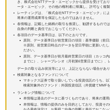
き、株式会社NTTデータ・エービックから提供を受けてお
ータ・エービック、その他の権利者に帰属し、許可なく複製
レーティングは、「株式会社NTTデータ・エービック」に
将来の運用成果等を保証したものではありません。
各情報は、記載した銘柄の取引を推奨し、勧誘するものでは
自身の判断と責任でおこなってください。
各項目のデータ基準日は、以下のとおりです。
原則、データ基準日が前営業日の項目：基準価額（前日
※原則、前営業日時点のデータを翌日早朝に更新いたし
ださい。
原則、データ基準日が前月最終営業日の項目（カッコ内
までに）、シャープレシオ（月初第6営業日までに）、レ
データの取り込み状況等により、上記とならない場合があり
検索対象となるファンドについて
マネックス証券で取り扱いしている投資信託のうち、以
検索対象外のファンド：外国投資信託（外貨建てMMF
ランキング情報について
本情報は過去のデータに基づくものであり、将来の運用
本情報は、情報の提供のみを目的としており、投資その
かる最終決定は、お客様ご自身の判断と責任でおこなっ