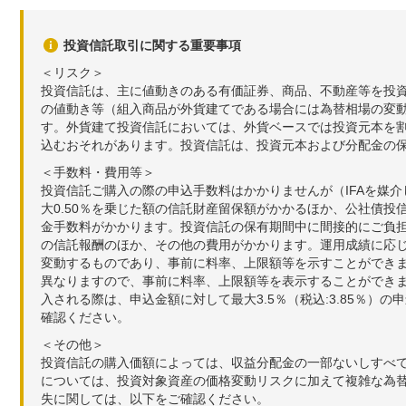
投資信託取引に関する重要事項
＜リスク＞
投資信託は、主に値動きのある有価証券、商品、不動産等を投
の値動き等（組入商品が外貨建てである場合には為替相場の変
す。外貨建て投資信託においては、外貨ベースでは投資元本を
込むおそれがあります。投資信託は、投資元本および分配金の
＜手数料・費用等＞
投資信託ご購入の際の申込手数料はかかりませんが（IFAを媒
大0.50％を乗じた額の信託財産留保額がかかるほか、公社債投
金手数料がかかります。投資信託の保有期間中に間接的にご負担い
の信託報酬のほか、その他の費用がかかります。運用成績に応
変動するものであり、事前に料率、上限額等を示すことができ
異なりますので、事前に料率、上限額等を表示することができませ
入される際は、申込金額に対して最大3.5％（税込:3.85％
確認ください。
＜その他＞
投資信託の購入価額によっては、収益分配金の一部ないしすべ
については、投資対象資産の価格変動リスクに加えて複雑な為
失に関しては、以下をご確認ください。