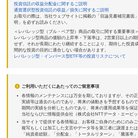
投資信託の収益分配金に関するご説明
通貨選択型投資信託の収益／損失に関するご説明
お取引の際は、当社ウェブサイトに掲載の「目論見書補完書面
明」を必ずお読みください。
＜レバレッジ型（ブル・ベア型）商品の取引に関する重要事項
レバレッジ型商品の価額の上昇率・下落率は、2営業日以上の
せず、それが長期にわたり継続することにより、期待した投資成
間的な投資の目的に適合しない場合があります。
レバレッジ型・インバース型ETF等の投資リスクについて
ご利用いただくにあたってのご留意事項
各情報のメンテナンスには万全を期しておりますが、その正
実績等は過去のものであり、将来の値動きを予想するもので
期間の実績を分析したものであり、将来の運用成果等を保証
当社ならびに情報提供会社（株式会社NTTデータ・エービ
当サイトで提供する各情報は、お客様ご自身のためにのみご
複写もしくは加工した文言やデータ等を第三者に譲渡または
「純資産総額」「分配金」「トータルリターン」「騰落率」