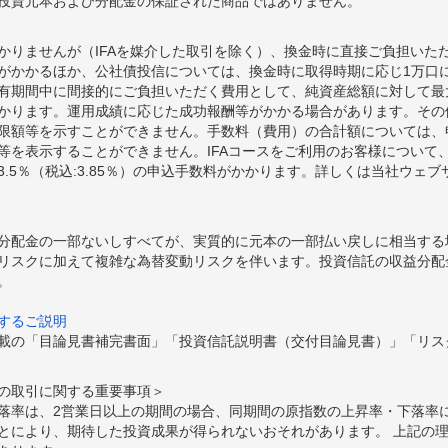
投資元本および分配金の保証された商品ではありません。
かりませんが（IFAを媒介した取引を除く）、換金時に直接ご負担いた
額がかかるほか、公社債投信については、換金時に取得時期に応じ1万口に
期間中に間接的にご負担いただく費用として、純資産総額に対して最大年率
かります。運用成績に応じた成功報酬等がかかる場合があります。その
限額等を示すことができません。手数料（費用）の合計額については、
等を表示することができません。IFAコースをご利用のお客様について、
.5％（税込:3.85％）の申込手数料がかかります。詳しくは当社ウェ
分配金の一部ないしすべてが、実質的に元本の一部払い戻しに相当する
リスクに加えて複雑な為替変動リスクを伴います。投資信託の収益分配
。
するご説明
載の「目論見書補完書面」「投資信託説明書（交付目論見書）」「リス
の取引に関する重要事項＞
落率は、2営業日以上の期間の場合、同期間の原指数の上昇率・下落率
とにより、期待した投資成果が得られないおそれがあります。 上記の