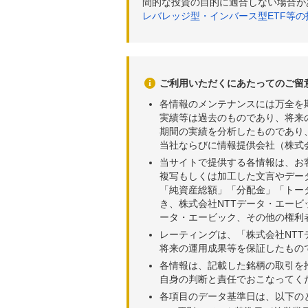
間的な投資の目的に適合しない場合が
レバレッジ型・インバース型ETF等
ご利用いただくにあたってのご留
各情報のメンテナンスには万全を
実績等は過去のものであり、将来
期間の実績を分析したものであり
当社ならびに情報提供会社（株式
当サイトで提供する各情報は、お
複写もしくは加工した文言やデー
「純資産総額」「分配金」「トー
き、株式会社NTTデータ・エー
ータ・エービック、その他の権利
レーティングは、「株式会社NT
将来の運用成果等を保証したもの
各情報は、記載した銘柄の取引を
自身の判断と責任でおこなってく
各項目のデータ基準日は、以下の