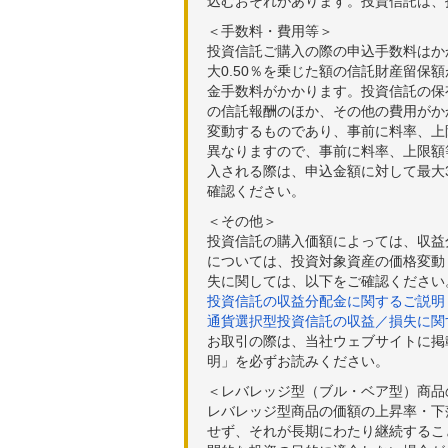
込むおそれがあります。投資信託は、
＜手数料・費用等＞
投資信託ご購入の際の申込手数料はか
大0.50％を乗じた額の信託財産留保
金手数料がかかります。投資信託の保有
の信託報酬のほか、その他の費用がか
変動するものであり、事前に料率、上
異なりますので、事前に料率、上限額
入される際は、申込金額に対して最大3
確認ください。
＜その他＞
投資信託の購入価額によっては、収益
については、投資対象資産の価格変動
失に関しては、以下をご確認ください
投資信託の収益分配金に関するご説明
通貨選択型投資信託の収益／損失に関
お取引の際は、当社ウェブサイトに掲
明」を必ずお読みください。
＜レバレッジ型（ブル・ベア型）商品
レバレッジ型商品の価額の上昇率・下
せず、それが長期にわたり継続するこ