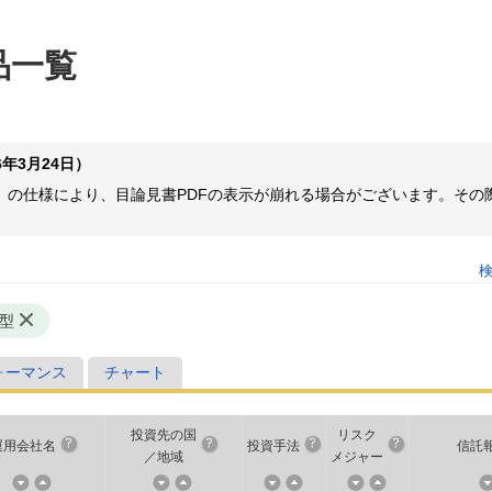
品一覧
年3月24日）
ome等）の仕様により、目論見書PDFの表示が崩れる場合がございます。
型
ォーマンス
チャート
投資先の国
リスク
運用会社名
投資手法
信託
／地域
メジャー