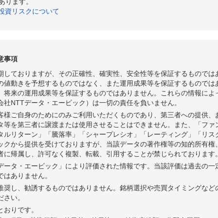
あります。
の投資リスクについて
意事項
期しておりますが、その正確性、確実性、安全性等を保証するものでは
の値動きを予想するものではなく、また運用成果等を保証するものでは
、将来の運用成果等を保証するものではありません。これらの情報によ
会社NTTデータ・エービック）は一切の責任を負いません。
客様ご自身のためにのみご利用いただくものであり、第三者への提供、
タ等を第三者に譲渡または使用させることはできません。また、「ファ
タルリターン」「騰落率」「シャープレシオ」「レーティング」「リス
ビックから提供を受けておりますが、当該データの著作権等の知的所有権
者に帰属し、許可なく複製、転載、引用することが禁じられております
Tデータ・エービック」により評価された情報です。当該評価は過去の一
ではありません。
推奨し、勧誘するものではありません。銘柄選択や売買タイミングなど
ださい。
とおりです。