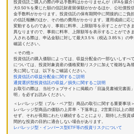
投資信託ご購入の際の申込手数料はかかりませんが（IFAを媒
大0.50％を乗じた額の信託財産留保額がかかるほか、公社債投
金手数料がかかります。投資信託の保有期間中に間接的にご負担い
の信託報酬のほか、その他の費用がかかります。運用成績に応
変動するものであり、事前に料率、上限額等を示すことができ
異なりますので、事前に料率、上限額等を表示することができませ
入される際は、申込金額に対して最大3.5％（税込:3.85％
確認ください。
＜その他＞
投資信託の購入価額によっては、収益分配金の一部ないしすべ
については、投資対象資産の価格変動リスクに加えて複雑な為
失に関しては、以下をご確認ください。
投資信託の収益分配金に関するご説明
通貨選択型投資信託の収益／損失に関するご説明
お取引の際は、当社ウェブサイトに掲載の「目論見書補完書面
明」を必ずお読みください。
＜レバレッジ型（ブル・ベア型）商品の取引に関する重要事項
レバレッジ型商品の価額の上昇率・下落率は、2営業日以上の
せず、それが長期にわたり継続することにより、期待した投資成
間的な投資の目的に適合しない場合があります。
レバレッジ型・インバース型ETF等の投資リスクについて