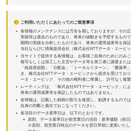
ご利用いただくにあたってのご留意事項
各情報のメンテナンスには万全を期しておりますが、その正
実績等は過去のものであり、将来の値動きを予想するもので
期間の実績を分析したものであり、将来の運用成果等を保証
当社ならびに情報提供会社（株式会社NTTデータ・エービ
当サイトで提供する各情報は、お客様ご自身のためにのみご
複写もしくは加工した文言やデータ等を第三者に譲渡または
「純資産総額」「分配金」「トータルリターン」「騰落率」
き、株式会社NTTデータ・エービックから提供を受けてお
ータ・エービック、その他の権利者に帰属し、許可なく複製
レーティングは、「株式会社NTTデータ・エービック」に
将来の運用成果等を保証したものではありません。
各情報は、記載した銘柄の取引を推奨し、勧誘するものでは
自身の判断と責任でおこなってください。
各項目のデータ基準日は、以下のとおりです。
原則、データ基準日が前営業日の項目：基準価額（前日
※原則、前営業日時点のデータを翌日早朝に更新いたし