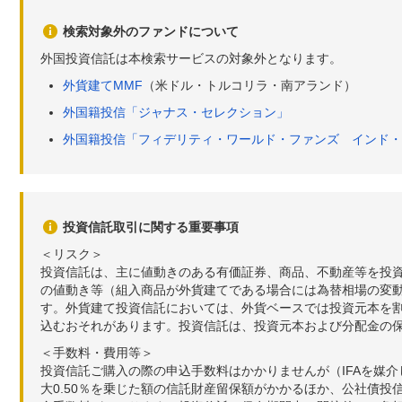
検索対象外のファンドについて
外国投資信託は本検索サービスの対象外となります。
外貨建てMMF
（米ドル・トルコリラ・南アランド）
外国籍投信「ジャナス・セレクション」
外国籍投信「フィデリティ・ワールド・ファンズ インド・
投資信託取引に関する重要事項
＜リスク＞
投資信託は、主に値動きのある有価証券、商品、不動産等を投
の値動き等（組入商品が外貨建てである場合には為替相場の変
す。外貨建て投資信託においては、外貨ベースでは投資元本を
込むおそれがあります。投資信託は、投資元本および分配金の
＜手数料・費用等＞
投資信託ご購入の際の申込手数料はかかりませんが（IFAを媒
大0.50％を乗じた額の信託財産留保額がかかるほか、公社債投