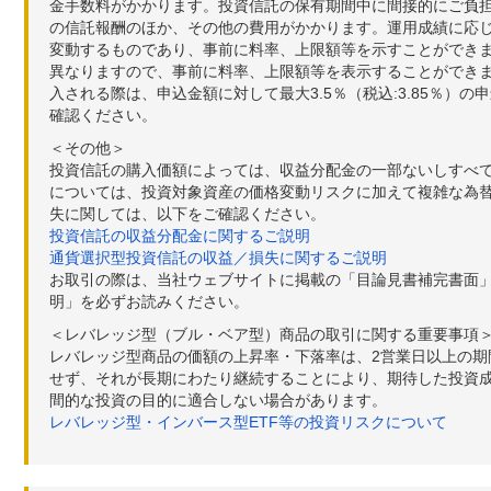
金手数料がかかります。投資信託の保有期間中に間接的にご負担い
の信託報酬のほか、その他の費用がかかります。運用成績に応
変動するものであり、事前に料率、上限額等を示すことができ
異なりますので、事前に料率、上限額等を表示することができませ
入される際は、申込金額に対して最大3.5％（税込:3.85％
確認ください。
＜その他＞
投資信託の購入価額によっては、収益分配金の一部ないしすべ
については、投資対象資産の価格変動リスクに加えて複雑な為
失に関しては、以下をご確認ください。
投資信託の収益分配金に関するご説明
通貨選択型投資信託の収益／損失に関するご説明
お取引の際は、当社ウェブサイトに掲載の「目論見書補完書面
明」を必ずお読みください。
＜レバレッジ型（ブル・ベア型）商品の取引に関する重要事項
レバレッジ型商品の価額の上昇率・下落率は、2営業日以上の
せず、それが長期にわたり継続することにより、期待した投資成
間的な投資の目的に適合しない場合があります。
レバレッジ型・インバース型ETF等の投資リスクについて