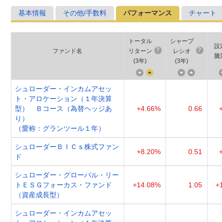
基本情報
その他/手数料
パフォーマンス
チャート
トータル
シャープ
設
ファンド名
リターン
レシオ
騰
(
3年
)
(
3年
)
シュローダー・インカムアセッ
ト・アロケーション（１年決算
型） Ｂコース（為替ヘッジあ
+4.66%
0.66
り）
（愛称：グランツール１年）
シュローダーＢＩＣｓ株式ファン
+8.20%
0.51
ド
シュローダー・グローバル・リー
トＥＳＧフォーカス・ファンド
+14.08%
1.05
+
（資産成長型）
シュローダー・インカムアセッ