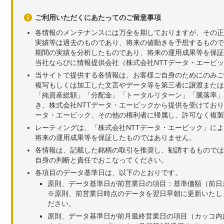
ご利用いただくにあたってのご留意事項
各情報のメンテナンスには万全を期しておりますが、その正
実績等は過去のものであり、将来の値動きを予想するもので
期間の実績を分析したものであり、将来の運用成果等を保証
当社ならびに情報提供会社（株式会社NTTデータ・エービ
当サイトで提供する各情報は、お客様ご自身のためにのみご
複写もしくは加工した文言やデータ等を第三者に譲渡または
「純資産総額」「分配金」「トータルリターン」「騰落率」
き、株式会社NTTデータ・エービックから提供を受けてお
ータ・エービック、その他の権利者に帰属し、許可なく複製
レーティングは、「株式会社NTTデータ・エービック」に
将来の運用成果等を保証したものではありません。
各情報は、記載した銘柄の取引を推奨し、勧誘するものでは
自身の判断と責任でおこなってください。
各項目のデータ基準日は、以下のとおりです。
原則、データ基準日が前営業日の項目：基準価額（前日
※原則、前営業日時点のデータを翌日早朝に更新いたし
ださい。
原則、データ基準日が前月最終営業日の項目（カッコ内