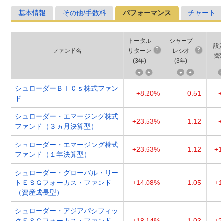
基本情報
その他/手数料
パフォーマンス
チャート
トータル
シャープ
設
ファンド名
リターン
レシオ
騰
(
3年
)
(
3年
)
シュローダーＢＩＣｓ株式ファン
+8.20%
0.51
ド
シュローダー・エマージング株式
+23.53%
1.12
ファンド（３ヵ月決算型）
シュローダー・エマージング株式
+23.63%
1.12
+
ファンド（１年決算型）
シュローダー・グローバル・リー
トＥＳＧフォーカス・ファンド
+14.08%
1.05
+
（資産成長型）
シュローダー・アジアパシフィッ
クＥＳＧフォーカス・ファンド
+18.14%
1.03
+