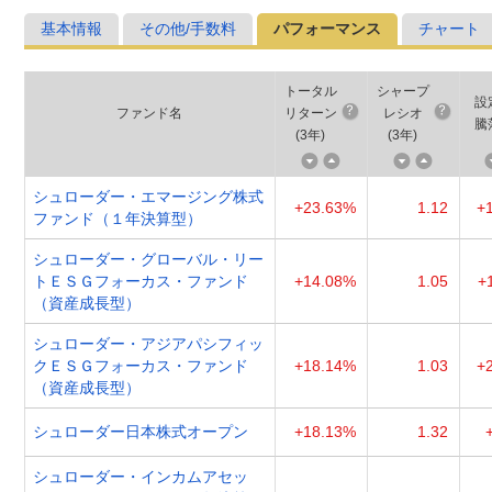
基本情報
その他/手数料
パフォーマンス
チャート
トータル
シャープ
設
ファンド名
リターン
レシオ
騰
(
3年
)
(
3年
)
シュローダー・エマージング株式
+23.63%
1.12
+
ファンド（１年決算型）
シュローダー・グローバル・リー
トＥＳＧフォーカス・ファンド
+14.08%
1.05
+
（資産成長型）
シュローダー・アジアパシフィッ
クＥＳＧフォーカス・ファンド
+18.14%
1.03
+
（資産成長型）
シュローダー日本株式オープン
+18.13%
1.32
シュローダー・インカムアセッ