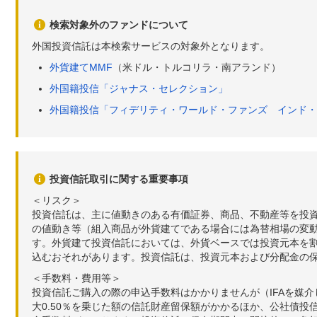
検索対象外のファンドについて
外国投資信託は本検索サービスの対象外となります。
外貨建てMMF
（米ドル・トルコリラ・南アランド）
外国籍投信「ジャナス・セレクション」
外国籍投信「フィデリティ・ワールド・ファンズ インド・
投資信託取引に関する重要事項
＜リスク＞
投資信託は、主に値動きのある有価証券、商品、不動産等を投
の値動き等（組入商品が外貨建てである場合には為替相場の変
す。外貨建て投資信託においては、外貨ベースでは投資元本を
込むおそれがあります。投資信託は、投資元本および分配金の
＜手数料・費用等＞
投資信託ご購入の際の申込手数料はかかりませんが（IFAを媒
大0.50％を乗じた額の信託財産留保額がかかるほか、公社債投