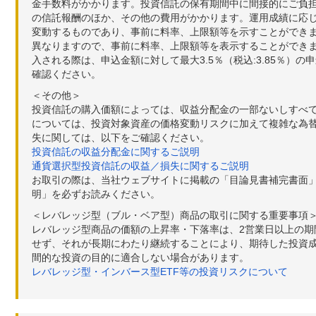
金手数料がかかります。投資信託の保有期間中に間接的にご負担い
の信託報酬のほか、その他の費用がかかります。運用成績に応
変動するものであり、事前に料率、上限額等を示すことができ
異なりますので、事前に料率、上限額等を表示することができませ
入される際は、申込金額に対して最大3.5％（税込:3.85％
確認ください。
＜その他＞
投資信託の購入価額によっては、収益分配金の一部ないしすべ
については、投資対象資産の価格変動リスクに加えて複雑な為
失に関しては、以下をご確認ください。
投資信託の収益分配金に関するご説明
通貨選択型投資信託の収益／損失に関するご説明
お取引の際は、当社ウェブサイトに掲載の「目論見書補完書面
明」を必ずお読みください。
＜レバレッジ型（ブル・ベア型）商品の取引に関する重要事項
レバレッジ型商品の価額の上昇率・下落率は、2営業日以上の
せず、それが長期にわたり継続することにより、期待した投資成
間的な投資の目的に適合しない場合があります。
レバレッジ型・インバース型ETF等の投資リスクについて