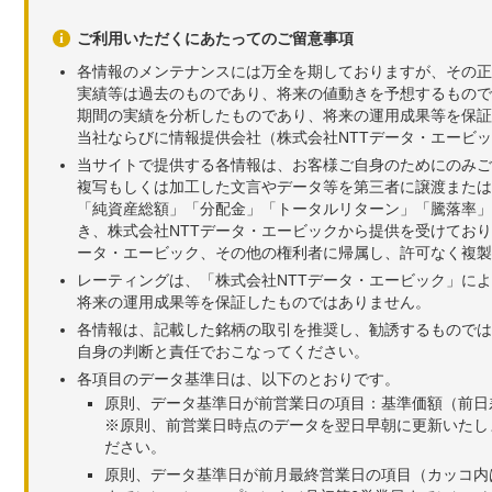
ご利用いただくにあたってのご留意事項
各情報のメンテナンスには万全を期しておりますが、その正
実績等は過去のものであり、将来の値動きを予想するもので
期間の実績を分析したものであり、将来の運用成果等を保証
当社ならびに情報提供会社（株式会社NTTデータ・エービ
当サイトで提供する各情報は、お客様ご自身のためにのみご
複写もしくは加工した文言やデータ等を第三者に譲渡または
「純資産総額」「分配金」「トータルリターン」「騰落率」
き、株式会社NTTデータ・エービックから提供を受けてお
ータ・エービック、その他の権利者に帰属し、許可なく複製
レーティングは、「株式会社NTTデータ・エービック」に
将来の運用成果等を保証したものではありません。
各情報は、記載した銘柄の取引を推奨し、勧誘するものでは
自身の判断と責任でおこなってください。
各項目のデータ基準日は、以下のとおりです。
原則、データ基準日が前営業日の項目：基準価額（前日
※原則、前営業日時点のデータを翌日早朝に更新いたし
ださい。
原則、データ基準日が前月最終営業日の項目（カッコ内