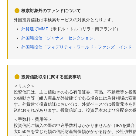
検索対象外のファンドについて
外国投資信託は本検索サービスの対象外となります。
外貨建てMMF
（米ドル・トルコリラ・南アランド）
外国籍投信「ジャナス・セレクション」
外国籍投信「フィデリティ・ワールド・ファンズ インド・
投資信託取引に関する重要事項
＜リスク＞
投資信託は、主に値動きのある有価証券、商品、不動産等を投
の値動き等（組入商品が外貨建てである場合には為替相場の変
す。外貨建て投資信託においては、外貨ベースでは投資元本を
込むおそれがあります。投資信託は、投資元本および分配金の
＜手数料・費用等＞
投資信託ご購入の際の申込手数料はかかりませんが（IFAを媒
大0.50％を乗じた額の信託財産留保額がかかるほか、公社債投