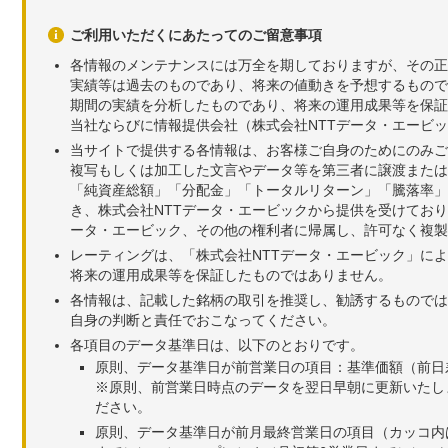
ご利用いただくにあたってのご留意事項
各情報のメンテナンスには万全を期しておりますが、その正
実績等は過去のものであり、将来の値動きを予想するもので
期間の実績を分析したものであり、将来の運用成果等を保証
当社ならびに情報提供会社（株式会社NTTデータ・エービ
当サイトで提供する各情報は、お客様ご自身のためにのみご
複写もしくは加工した文言やデータ等を第三者に譲渡または
「純資産総額」「分配金」「トータルリターン」「騰落率」
き、株式会社NTTデータ・エービックから提供を受けてお
ータ・エービック、その他の権利者に帰属し、許可なく複製
レーティングは、「株式会社NTTデータ・エービック」に
将来の運用成果等を保証したものではありません。
各情報は、記載した銘柄の取引を推奨し、勧誘するものでは
自身の判断と責任でおこなってください。
各項目のデータ基準日は、以下のとおりです。
原則、データ基準日が前営業日の項目：基準価額（前日
※原則、前営業日時点のデータを翌日早朝に更新いたし
ださい。
原則、データ基準日が前月最終営業日の項目（カッコ内