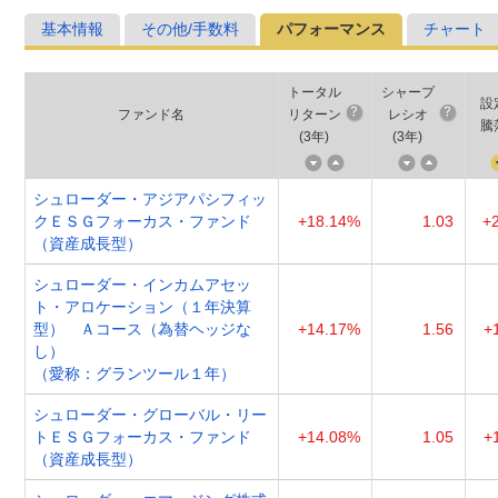
基本情報
その他/手数料
パフォーマンス
チャート
トータル
シャープ
設
ファンド名
リターン
レシオ
騰
(
3年
)
(
3年
)
シュローダー・アジアパシフィッ
クＥＳＧフォーカス・ファンド
+18.14%
1.03
+
（資産成長型）
シュローダー・インカムアセッ
ト・アロケーション（１年決算
型） Ａコース（為替ヘッジな
+14.17%
1.56
+
し）
（愛称：グランツール１年）
シュローダー・グローバル・リー
トＥＳＧフォーカス・ファンド
+14.08%
1.05
+
（資産成長型）