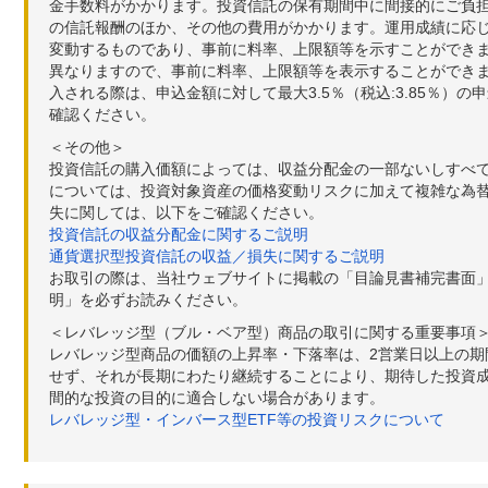
金手数料がかかります。投資信託の保有期間中に間接的にご負担い
の信託報酬のほか、その他の費用がかかります。運用成績に応
変動するものであり、事前に料率、上限額等を示すことができ
異なりますので、事前に料率、上限額等を表示することができませ
入される際は、申込金額に対して最大3.5％（税込:3.85％
確認ください。
＜その他＞
投資信託の購入価額によっては、収益分配金の一部ないしすべ
については、投資対象資産の価格変動リスクに加えて複雑な為
失に関しては、以下をご確認ください。
投資信託の収益分配金に関するご説明
通貨選択型投資信託の収益／損失に関するご説明
お取引の際は、当社ウェブサイトに掲載の「目論見書補完書面
明」を必ずお読みください。
＜レバレッジ型（ブル・ベア型）商品の取引に関する重要事項
レバレッジ型商品の価額の上昇率・下落率は、2営業日以上の
せず、それが長期にわたり継続することにより、期待した投資成
間的な投資の目的に適合しない場合があります。
レバレッジ型・インバース型ETF等の投資リスクについて