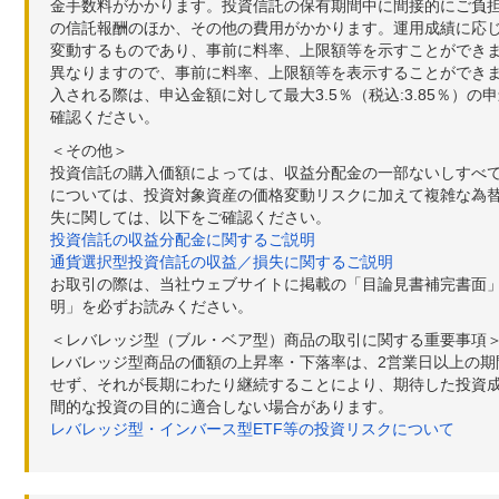
金手数料がかかります。投資信託の保有期間中に間接的にご負担い
の信託報酬のほか、その他の費用がかかります。運用成績に応
変動するものであり、事前に料率、上限額等を示すことができ
異なりますので、事前に料率、上限額等を表示することができませ
入される際は、申込金額に対して最大3.5％（税込:3.85％
確認ください。
＜その他＞
投資信託の購入価額によっては、収益分配金の一部ないしすべ
については、投資対象資産の価格変動リスクに加えて複雑な為
失に関しては、以下をご確認ください。
投資信託の収益分配金に関するご説明
通貨選択型投資信託の収益／損失に関するご説明
お取引の際は、当社ウェブサイトに掲載の「目論見書補完書面
明」を必ずお読みください。
＜レバレッジ型（ブル・ベア型）商品の取引に関する重要事項
レバレッジ型商品の価額の上昇率・下落率は、2営業日以上の
せず、それが長期にわたり継続することにより、期待した投資成
間的な投資の目的に適合しない場合があります。
レバレッジ型・インバース型ETF等の投資リスクについて