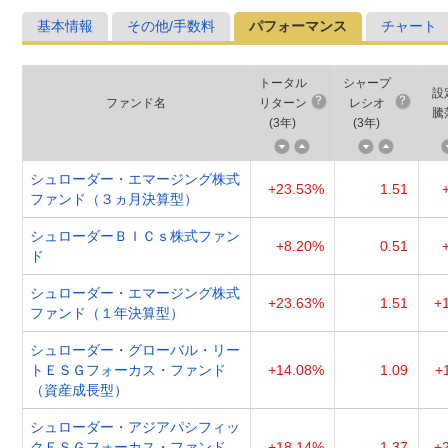
基本情報
その他/手数料
パフォーマンス
チャート
トータル
シャープ
設
ファンド名
リターン
レシオ
騰
(
3年
)
(
3年
)
シュローダー・エマージング株式
+23.53%
1.51
ファンド（３ヵ月決算型）
シュローダーＢＩＣｓ株式ファン
+8.20%
0.51
ド
シュローダー・エマージング株式
+23.63%
1.51
+
ファンド（１年決算型）
シュローダー・グローバル・リー
トＥＳＧフォーカス・ファンド
+14.08%
1.09
+
（資産成長型）
シュローダー・アジアパシフィッ
クＥＳＧフォーカス・ファンド
+18.14%
1.37
+