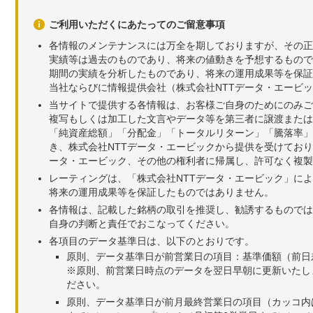
ご利用いただくにあたってのご留意事項
各情報のメンテナンスには万全を期しておりますが、その正
実績等は過去のものであり、将来の値動きを予想するもので
期間の実績を分析したものであり、将来の運用成果等を保証
当社ならびに情報提供会社（株式会社NTTデータ・エービ
当サイトで提供する各情報は、お客様ご自身のためにのみご
複写もしくは加工した文言やデータ等を第三者に譲渡または
「純資産総額」「分配金」「トータルリターン」「騰落率」
き、株式会社NTTデータ・エービックから提供を受けてお
ータ・エービック、その他の権利者に帰属し、許可なく複製
レーティングは、「株式会社NTTデータ・エービック」に
将来の運用成果等を保証したものではありません。
各情報は、記載した銘柄の取引を推奨し、勧誘するものでは
自身の判断と責任でおこなってください。
各項目のデータ基準日は、以下のとおりです。
原則、データ基準日が前営業日の項目：基準価額（前日
※原則、前営業日時点のデータを翌日早朝に更新いたし
ださい。
原則、データ基準日が前月最終営業日の項目（カッコ内