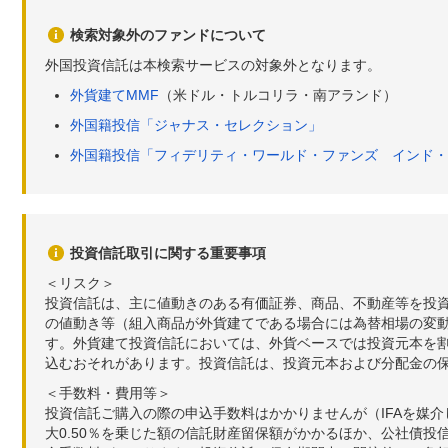
検索対象外のファンドについて
外国投資信託は本検索サービスの対象外となります。
外貨建てMMF
（米ドル・トルコリラ・南アランド）
外国籍投信「ジャナス・セレクション」
外国籍投信「フィデリティ・ワールド・ファンズ インド・
投資信託取引に関する重要事項
＜リスク＞
投資信託は、主に値動きのある有価証券、商品、不動産等を投
の値動き等（組入商品が外貨建てである場合には為替相場の変
す。外貨建て投資信託においては、外貨ベースでは投資元本を
込むおそれがあります。投資信託は、投資元本および分配金の
＜手数料・費用等＞
投資信託ご購入の際の申込手数料はかかりませんが（IFAを媒
大0.50％を乗じた額の信託財産留保額がかかるほか、公社債投