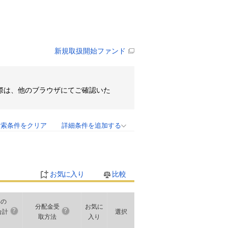
新規取扱開始ファンド
その際は、他のブラウザにてご確認いた
検索条件をクリア
詳細条件を追加する
お気に入り
比較
年の
分配金受
お気に
合計
選択
取方法
入り