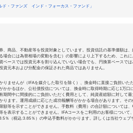
ルド・ファンズ インド・フォーカス・ファンド」
券、商品、不動産等を投資対象としています。投資信託の基準価額は、
る場合には為替相場の変動を含む）の影響により上下するため、これに
貨ベースでは投資元本を割り込んでいない場合でも、円換算ベースでは
投資元本および分配金の保証された商品ではありません。
かりませんが（IFAを媒介した取引を除く）、換金時に直接ご負担いた
額がかかるほか、公社債投信については、換金時に取得時期に応じ1万口に
期間中に間接的にご負担いただく費用として、純資産総額に対して最大年率
かります。運用成績に応じた成功報酬等がかかる場合があります。その
限額等を示すことができません。手数料（費用）の合計額については、
等を表示することができません。IFAコースをご利用のお客様について、
.5％（税込:3.85％）の申込手数料がかかります。詳しくは当社ウェ