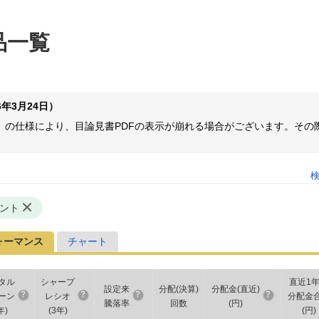
品一覧
年3月24日）
ome等）の仕様により、目論見書PDFの表示が崩れる場合がございます。
ント
ォーマンス
チャート
タル
シャープ
直近1
設定来
分配(決算)
分配金(直近)
ーン
レシオ
分配金
騰落率
回数
(円)
年
)
(
3年
)
(円)