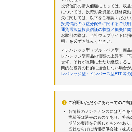
＜その他＞
投資信託の購入価額によっては、収益
については、投資対象資産の価格変動
失に関しては、以下をご確認ください
投資信託の収益分配金に関するご説明
通貨選択型投資信託の収益／損失に関
お取引の際は、当社ウェブサイトに掲
明」を必ずお読みください。
＜レバレッジ型（ブル・ベア型）商品
レバレッジ型商品の価額の上昇率・下
せず、それが長期にわたり継続するこ
間的な投資の目的に適合しない場合が
レバレッジ型・インバース型ETF等
ご利用いただくにあたってのご留
各情報のメンテナンスには万全を
実績等は過去のものであり、将来
期間の実績を分析したものであり
当社ならびに情報提供会社（株式