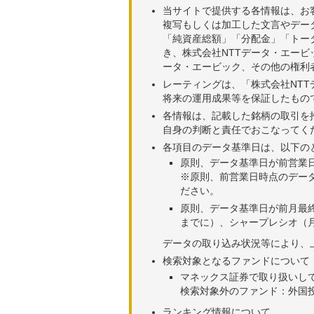
当サイトで提供する各情報は、お
複写もしくは加工した文言やデー
「純資産総額」「分配金」「トー
き、株式会社NTTデータ・エー
ータ・エービック、その他の権利
レーティングは、「株式会社NT
将来の運用成果等を保証したもの
各情報は、記載した銘柄の取引を
自身の判断と責任でおこなってく
各項目のデータ基準日は、以下の
原則、データ基準日が前営業
※原則、前営業日時点のデー
ださい。
原則、データ基準日が前月最
までに）、シャープレシオ（月
データの取り込み状況等により、
検索対象となるファンドについて
マネックス証券で取り扱いし
検索対象外のファンド：外国
ランキング情報について