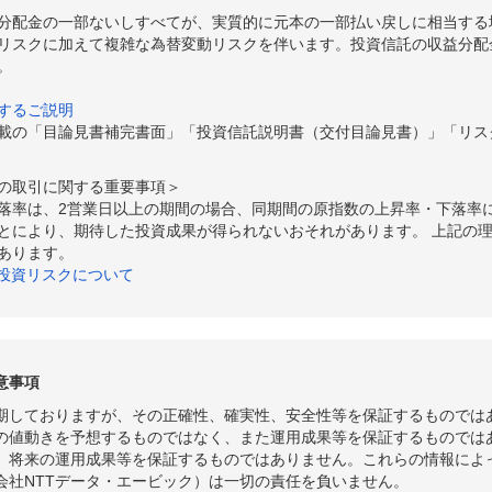
分配金の一部ないしすべてが、実質的に元本の一部払い戻しに相当する
リスクに加えて複雑な為替変動リスクを伴います。投資信託の収益分配
。
するご説明
載の「目論見書補完書面」「投資信託説明書（交付目論見書）」「リス
の取引に関する重要事項＞
落率は、2営業日以上の期間の場合、同期間の原指数の上昇率・下落率
とにより、期待した投資成果が得られないおそれがあります。 上記の
あります。
の投資リスクについて
意事項
期しておりますが、その正確性、確実性、安全性等を保証するものでは
の値動きを予想するものではなく、また運用成果等を保証するものでは
、将来の運用成果等を保証するものではありません。これらの情報によ
会社NTTデータ・エービック）は一切の責任を負いません。