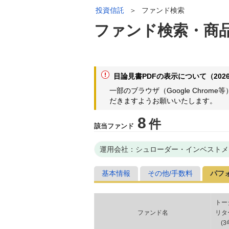
投資信託
＞
ファンド検索
ファンド検索・商
目論見書PDFの表示について（2026
一部のブラウザ（Google Chr
だきますようお願いいたします。
8
件
該当ファンド
運用会社：シュローダー・インベストメ
基本情報
その他/手数料
パフ
トー
ファンド名
リタ
(
3