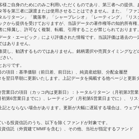
客様ご自身のためにのみご利用いただくものであり、第三者への提供、
タ等を第三者に譲渡または使用させることはできません。また、「ファ
タルリターン」「騰落率」「シャープレシオ」「レーティング」「リス
ビックから提供を受けておりますが、当該データの著作権等の知的所有権
者に帰属し、許可なく複製、転載、引用することが禁じられております
Tデータ・エービック」により評価された情報です。当該評価は過去の一
ではありません。
推奨し、勧誘するものではありません。銘柄選択や売買タイミングなど
ださい。
とおりです。
日の項目：基準価額（前日差、前日比）、純資産総額、分配金履歴
タを翌日早朝に更新いたします。上記データを掲載する他ページと更新
終営業日の項目（カッコ内は更新日）：トータルリターン（月初第3営業
初第6営業日までに）、レーティング（月初第5営業日までに）、 リス
上記とならない場合があります。更新が大幅に遅延する場合は、ウェブ
ている投資信託のうち、以下を除くファンドが対象です。
投資信託（外貨建てMMFを含む）、その他、当社が指定するファンド