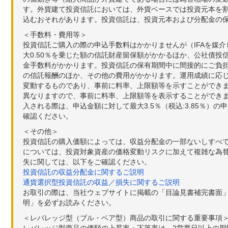
す。外貨建て投資信託においては、外貨ベースでは投資元本を
込むおそれがあります。投資信託は、投資元本および分配金の
＜手数料・費用等＞
投資信託ご購入の際の申込手数料はかかりませんが（IFAを媒
大0.50％を乗じた額の信託財産留保額がかかるほか、公社債投
金手数料がかかります。投資信託の保有期間中に間接的にご負担い
の信託報酬のほか、その他の費用がかかります。運用成績に応
変動するものであり、事前に料率、上限額等を示すことができ
異なりますので、事前に料率、上限額等を表示することができませ
入される際は、申込金額に対して最大3.5％（税込:3.85％
確認ください。
＜その他＞
投資信託の購入価額によっては、収益分配金の一部ないしすべ
については、投資対象資産の価格変動リスクに加えて複雑な為
失に関しては、以下をご確認ください。
投資信託の収益分配金に関するご説明
通貨選択型投資信託の収益／損失に関するご説明
お取引の際は、当社ウェブサイトに掲載の「目論見書補完書面
明」を必ずお読みください。
＜レバレッジ型（ブル・ベア型）商品の取引に関する重要事項