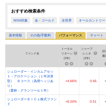
おすすめ検索条件
NISA対象
金・ゴールド
全世界
オールカントリー
基本情報
その他/手数料
パフォーマンス
チャート
トータル
シャープ
設
ファンド名
リターン
レシオ
騰
(
3年
)
(
3年
)
シュローダー・インカムアセッ
ト・アロケーション（１年決算
型） Ｂコース（為替ヘッジあ
+4.66%
0.66
り）
（愛称：グランツール１年）
シュローダーＢＩＣｓ株式ファン
+8.20%
0.51
ド