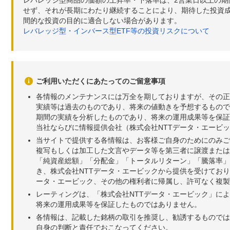
レバレッジ型商品の価額の上昇率・下落率は、2営業日以上の
せず、それが長期にわたり継続することにより、期待した投資成
間的な投資の目的に適合しない場合があります。
レバレッジ型・インバース型ETF等の投資リスクについて
ご利用いただくにあたってのご留意事項
各情報のメンテナンスには万全を期しておりますが、その正
実績等は過去のものであり、将来の値動きを予想するもので
期間の実績を分析したものであり、将来の運用成果等を保証
当社ならびに情報提供会社（株式会社NTTデータ・エービ
当サイトで提供する各情報は、お客様ご自身のためにのみご
複写もしくは加工した文言やデータ等を第三者に譲渡または
「純資産総額」「分配金」「トータルリターン」「騰落率」
き、株式会社NTTデータ・エービックから提供を受けてお
ータ・エービック、その他の権利者に帰属し、許可なく複製
レーティングは、「株式会社NTTデータ・エービック」に
将来の運用成果等を保証したものではありません。
各情報は、記載した銘柄の取引を推奨し、勧誘するものでは
自身の判断と責任でおこなってください。