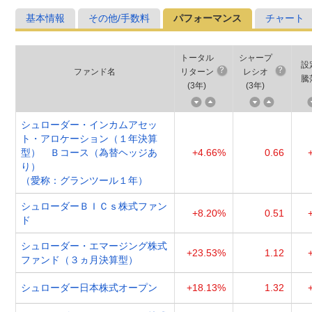
基本情報
その他/手数料
パフォーマンス
チャート
トータル
シャープ
設
ファンド名
リターン
レシオ
騰
(
3年
)
(
3年
)
シュローダー・インカムアセッ
ト・アロケーション（１年決算
型） Ｂコース（為替ヘッジあ
+4.66%
0.66
り）
（愛称：グランツール１年）
シュローダーＢＩＣｓ株式ファン
+8.20%
0.51
ド
シュローダー・エマージング株式
+23.53%
1.12
ファンド（３ヵ月決算型）
シュローダー日本株式オープン
+18.13%
1.32