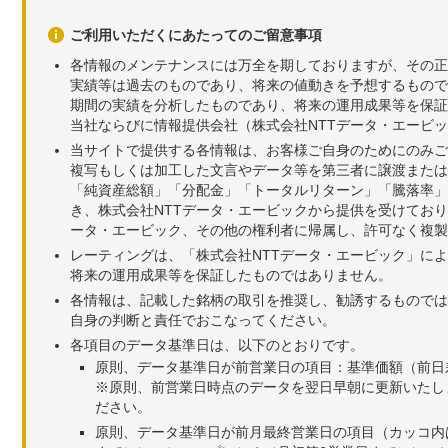
ご利用いただくにあたってのご留意事項
各情報のメンテナンスには万全を期しておりますが、その正
実績等は過去のものであり、将来の値動きを予想するもので
期間の実績を分析したものであり、将来の運用成果等を保証
当社ならびに情報提供会社（株式会社NTTデータ・エービ
当サイトで提供する各情報は、お客様ご自身のためにのみご
複写もしくは加工した文言やデータ等を第三者に譲渡または
「純資産総額」「分配金」「トータルリターン」「騰落率」
き、株式会社NTTデータ・エービックから提供を受けてお
ータ・エービック、その他の権利者に帰属し、許可なく複製
レーティングは、「株式会社NTTデータ・エービック」に
将来の運用成果等を保証したものではありません。
各情報は、記載した銘柄の取引を推奨し、勧誘するものでは
自身の判断と責任でおこなってください。
各項目のデータ基準日は、以下のとおりです。
原則、データ基準日が前営業日の項目：基準価額（前日
※原則、前営業日時点のデータを翌日早朝に更新いたし
ださい。
原則、データ基準日が前月最終営業日の項目（カッコ内