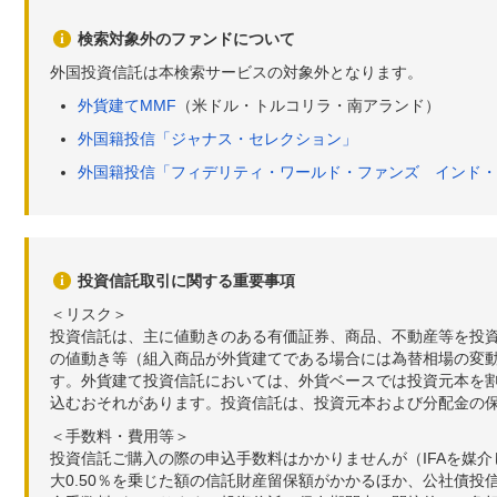
検索対象外のファンドについて
外国投資信託は本検索サービスの対象外となります。
外貨建てMMF
（米ドル・トルコリラ・南アランド）
外国籍投信「ジャナス・セレクション」
外国籍投信「フィデリティ・ワールド・ファンズ インド・
投資信託取引に関する重要事項
＜リスク＞
投資信託は、主に値動きのある有価証券、商品、不動産等を投
の値動き等（組入商品が外貨建てである場合には為替相場の変
す。外貨建て投資信託においては、外貨ベースでは投資元本を
込むおそれがあります。投資信託は、投資元本および分配金の
＜手数料・費用等＞
投資信託ご購入の際の申込手数料はかかりませんが（IFAを媒
大0.50％を乗じた額の信託財産留保額がかかるほか、公社債投