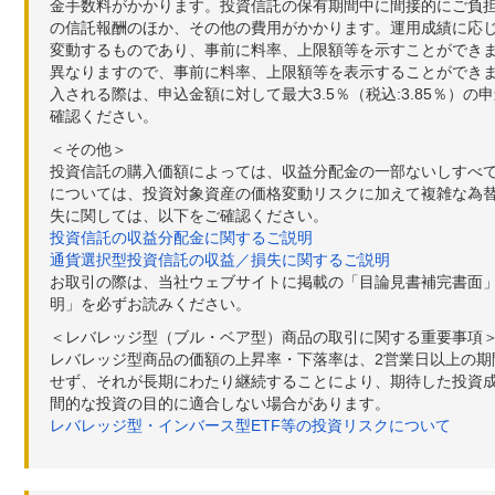
金手数料がかかります。投資信託の保有期間中に間接的にご負担い
の信託報酬のほか、その他の費用がかかります。運用成績に応
変動するものであり、事前に料率、上限額等を示すことができ
異なりますので、事前に料率、上限額等を表示することができませ
入される際は、申込金額に対して最大3.5％（税込:3.85％
確認ください。
＜その他＞
投資信託の購入価額によっては、収益分配金の一部ないしすべ
については、投資対象資産の価格変動リスクに加えて複雑な為
失に関しては、以下をご確認ください。
投資信託の収益分配金に関するご説明
通貨選択型投資信託の収益／損失に関するご説明
お取引の際は、当社ウェブサイトに掲載の「目論見書補完書面
明」を必ずお読みください。
＜レバレッジ型（ブル・ベア型）商品の取引に関する重要事項
レバレッジ型商品の価額の上昇率・下落率は、2営業日以上の
せず、それが長期にわたり継続することにより、期待した投資成
間的な投資の目的に適合しない場合があります。
レバレッジ型・インバース型ETF等の投資リスクについて