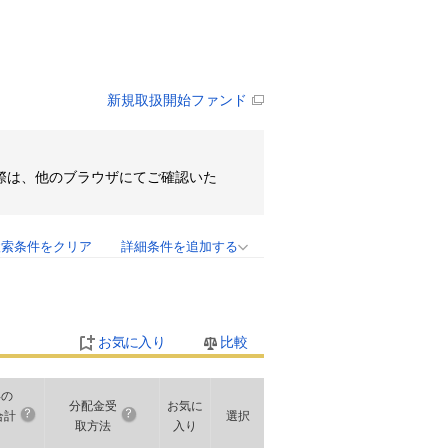
新規取扱開始ファンド
その際は、他のブラウザにてご確認いた
検索条件をクリア
詳細条件を追加する
お気に入り
比較
年の
分配金受
お気に
合計
選択
取方法
入り