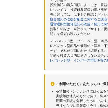
＜その他＞
投資信託の購入価額によっては、収益
については、投資対象資産の価格変動
失に関しては、以下をご確認ください
投資信託の収益分配金に関するご説明
通貨選択型投資信託の収益／損失に関
お取引の際は、当社ウェブサイトに掲
明」を必ずお読みください。
＜レバレッジ型（ブル・ベア型）商品
レバレッジ型商品の価額の上昇率・下
せず、それが長期にわたり継続するこ
間的な投資の目的に適合しない場合が
レバレッジ型・インバース型ETF等
ご利用いただくにあたってのご留
各情報のメンテナンスには万全を
実績等は過去のものであり、将来
期間の実績を分析したものであり
当社ならびに情報提供会社（株式