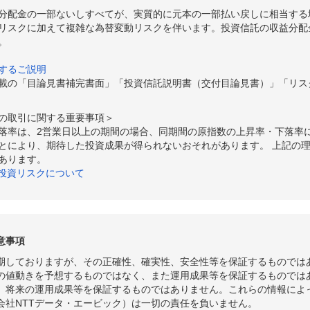
分配金の一部ないしすべてが、実質的に元本の一部払い戻しに相当する
リスクに加えて複雑な為替変動リスクを伴います。投資信託の収益分配
。
するご説明
載の「目論見書補完書面」「投資信託説明書（交付目論見書）」「リス
の取引に関する重要事項＞
落率は、2営業日以上の期間の場合、同期間の原指数の上昇率・下落率
とにより、期待した投資成果が得られないおそれがあります。 上記の
あります。
の投資リスクについて
意事項
期しておりますが、その正確性、確実性、安全性等を保証するものでは
の値動きを予想するものではなく、また運用成果等を保証するものでは
、将来の運用成果等を保証するものではありません。これらの情報によ
会社NTTデータ・エービック）は一切の責任を負いません。