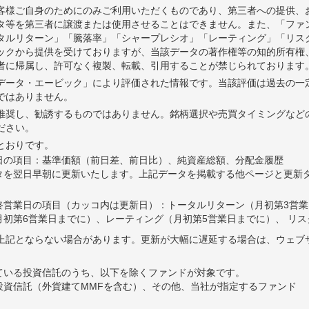
客様ご自身のためにのみご利用いただくものであり、第三者への提供、
タ等を第三者に譲渡または使用させることはできません。また、「ファ
タルリターン」「騰落率」「シャープレシオ」「レーティング」「リス
ビックから提供を受けておりますが、当該データの著作権等の知的所有権
者に帰属し、許可なく複製、転載、引用することが禁じられております
Tデータ・エービック」により評価された情報です。当該評価は過去の一
ではありません。
推奨し、勧誘するものではありません。銘柄選択や売買タイミングなど
ださい。
とおりです。
日の項目：基準価額（前日差、前日比）、純資産総額、分配金履歴
タを翌日早朝に更新いたします。上記データを掲載する他ページと更新
終営業日の項目（カッコ内は更新日）：トータルリターン（月初第3営業
初第6営業日までに）、レーティング（月初第5営業日までに）、 リス
上記とならない場合があります。更新が大幅に遅延する場合は、ウェブ
ている投資信託のうち、以下を除くファンドが対象です。
投資信託（外貨建てMMFを含む）、その他、当社が指定するファンド