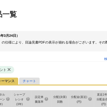
品一覧
年3月24日）
ome等）の仕様により、目論見書PDFの表示が崩れる場合がございます。
ント
ォーマンス
チャート
タル
シャープ
直近1
設定来
分配(決算)
分配金(直近)
ーン
レシオ
分配金
騰落率
回数
(円)
年
)
(
3年
)
(円)