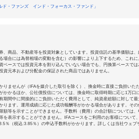
ルド・ファンズ インド・フォーカス・ファンド」
券、商品、不動産等を投資対象としています。投資信託の基準価額は、
る場合には為替相場の変動を含む）の影響により上下するため、これに
貨ベースでは投資元本を割り込んでいない場合でも、円換算ベースでは
投資元本および分配金の保証された商品ではありません。
かりませんが（IFAを媒介した取引を除く）、換金時に直接ご負担いた
額がかかるほか、公社債投信については、換金時に取得時期に応じ1万口に
期間中に間接的にご負担いただく費用として、純資産総額に対して最大年率
かります。運用成績に応じた成功報酬等がかかる場合があります。その
限額等を示すことができません。手数料（費用）の合計額については、
等を表示することができません。IFAコースをご利用のお客様について、
.5％（税込:3.85％）の申込手数料がかかります。詳しくは当社ウェ