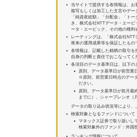
当サイトで提供する各情報は、お
複写もしくは加工した文言やデー
「純資産総額」「分配金」「トー
き、株式会社NTTデータ・エー
ータ・エービック、その他の権利
レーティングは、「株式会社NT
将来の運用成果等を保証したもの
各情報は、記載した銘柄の取引を
自身の判断と責任でおこなってく
各項目のデータ基準日は、以下の
原則、データ基準日が前営業
※原則、前営業日時点のデー
ださい。
原則、データ基準日が前月最
までに）、シャープレシオ（月
データの取り込み状況等により、
検索対象となるファンドについて
マネックス証券で取り扱いし
検索対象外のファンド：外国
ランキング情報について