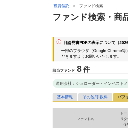
投資信託
＞
ファンド検索
ファンド検索・商
目論見書PDFの表示について（2026
一部のブラウザ（Google Chr
だきますようお願いいたします。
8
件
該当ファンド
運用会社：シュローダー・インベストメ
基本情報
その他/手数料
パフ
トー
ファンド名
リタ
(
3