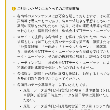
ご利用いただくにあたってのご留意事項
各情報のメンテナンスには万全を期しておりますが、その正
実績等は過去のものであり、将来の値動きを予想するもので
期間の実績を分析したものであり、将来の運用成果等を保証
当社ならびに情報提供会社（株式会社NTTデータ・エービ
当サイトで提供する各情報は、お客様ご自身のためにのみご
複写もしくは加工した文言やデータ等を第三者に譲渡または
「純資産総額」「分配金」「トータルリターン」「騰落率」
き、株式会社NTTデータ・エービックから提供を受けてお
ータ・エービック、その他の権利者に帰属し、許可なく複製
レーティングは、「株式会社NTTデータ・エービック」に
将来の運用成果等を保証したものではありません。
各情報は、記載した銘柄の取引を推奨し、勧誘するものでは
自身の判断と責任でおこなってください。
各項目のデータ基準日は、以下のとおりです。
原則、データ基準日が前営業日の項目：基準価額（前日
※原則、前営業日時点のデータを翌日早朝に更新いたし
ださい。
原則、データ基準日が前月最終営業日の項目（カッコ内