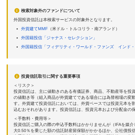
検索対象外のファンドについて
外国投資信託は本検索サービスの対象外となります。
外貨建てMMF
（米ドル・トルコリラ・南アランド）
外国籍投信「ジャナス・セレクション」
外国籍投信「フィデリティ・ワールド・ファンズ インド・
投資信託取引に関する重要事項
＜リスク＞
投資信託は、主に値動きのある有価証券、商品、不動産等を投
の値動き等（組入商品が外貨建てである場合には為替相場の変
す。外貨建て投資信託においては、外貨ベースでは投資元本を
込むおそれがあります。投資信託は、投資元本および分配金の
＜手数料・費用等＞
投資信託ご購入の際の申込手数料はかかりませんが（IFAを媒
大0.50％を乗じた額の信託財産留保額がかかるほか、公社債投