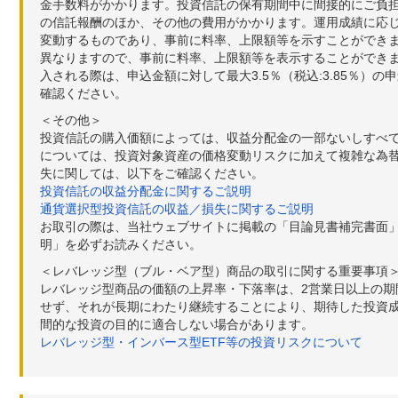
金手数料がかかります。投資信託の保有期間中に間接的にご負担い
の信託報酬のほか、その他の費用がかかります。運用成績に応
変動するものであり、事前に料率、上限額等を示すことができ
異なりますので、事前に料率、上限額等を表示することができませ
入される際は、申込金額に対して最大3.5％（税込:3.85％
確認ください。
＜その他＞
投資信託の購入価額によっては、収益分配金の一部ないしすべ
については、投資対象資産の価格変動リスクに加えて複雑な為
失に関しては、以下をご確認ください。
投資信託の収益分配金に関するご説明
通貨選択型投資信託の収益／損失に関するご説明
お取引の際は、当社ウェブサイトに掲載の「目論見書補完書面
明」を必ずお読みください。
＜レバレッジ型（ブル・ベア型）商品の取引に関する重要事項
レバレッジ型商品の価額の上昇率・下落率は、2営業日以上の
せず、それが長期にわたり継続することにより、期待した投資成
間的な投資の目的に適合しない場合があります。
レバレッジ型・インバース型ETF等の投資リスクについて