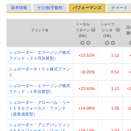
基本情報
その他/手数料
パフォーマンス
チャート
トータル
シャープ
設
ファンド名
リターン
レシオ
騰
(
3年
)
(
3年
)
シュローダー・エマージング株式
+23.53%
1.12
ファンド（３ヵ月決算型）
シュローダーＢＩＣｓ株式ファン
+8.20%
0.51
ド
シュローダー・エマージング株式
+23.63%
1.12
+
ファンド（１年決算型）
シュローダー・グローバル・リー
トＥＳＧフォーカス・ファンド
+14.08%
1.05
+
（資産成長型）
シュローダー・アジアパシフィッ
クＥＳＧフォーカス・ファンド
+18.14%
1.03
+