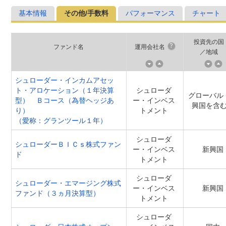
基本情報
その他/手数料
パフォーマンス
チャート
投資先の国
ファンド名
運用会社名
／地域
シュローダー・インカムアセッ
ト・アロケーション（１年決算
シュローダ
グローバル
型） Ｂコース（為替ヘッジあ
ー・インベス
興国を含
り）
トメント
（愛称：グランツール１年）
シュローダ
シュローダーＢＩＣｓ株式ファン
ー・インベス
新興国
ド
トメント
シュローダ
シュローダー・エマージング株式
ー・インベス
新興国
ファンド（３ヵ月決算型）
トメント
シュローダ