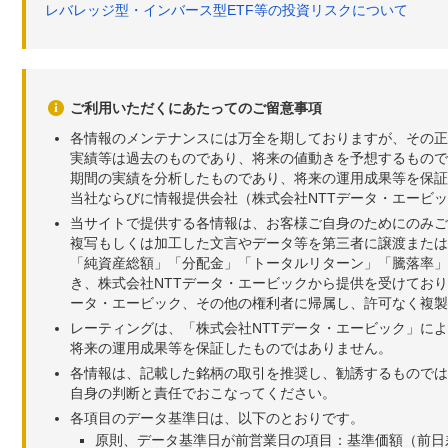
レバレッジ型・インバース型ETF等の投資リスクについて
ご利用いただくにあたってのご留意事項
各情報のメンテナンスには万全を期しておりますが、その正
実績等は過去のものであり、将来の値動きを予想するもので
期間の実績を分析したものであり、将来の運用成果等を保証
当社ならびに情報提供会社（株式会社NTTデータ・エービ
当サイトで提供する各情報は、お客様ご自身のためにのみご
複写もしくは加工した文言やデータ等を第三者に譲渡または
「純資産総額」「分配金」「トータルリターン」「騰落率」
き、株式会社NTTデータ・エービックから提供を受けてお
ータ・エービック、その他の権利者に帰属し、許可なく複製
レーティングは、「株式会社NTTデータ・エービック」に
将来の運用成果等を保証したものではありません。
各情報は、記載した銘柄の取引を推奨し、勧誘するものでは
自身の判断と責任でおこなってください。
各項目のデータ基準日は、以下のとおりです。
原則、データ基準日が前営業日の項目：基準価額（前日