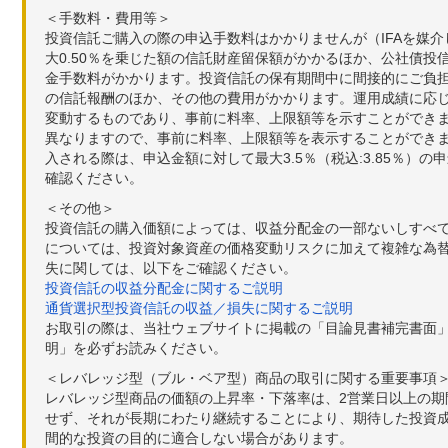
＜手数料・費用等＞
投資信託ご購入の際の申込手数料はかかりませんが（IFAを媒
大0.50％を乗じた額の信託財産留保額がかかるほか、公社債投
金手数料がかかります。投資信託の保有期間中に間接的にご負担い
の信託報酬のほか、その他の費用がかかります。運用成績に応
変動するものであり、事前に料率、上限額等を示すことができ
異なりますので、事前に料率、上限額等を表示することができませ
入される際は、申込金額に対して最大3.5％（税込:3.85％
確認ください。
＜その他＞
投資信託の購入価額によっては、収益分配金の一部ないしすべ
については、投資対象資産の価格変動リスクに加えて複雑な為
失に関しては、以下をご確認ください。
投資信託の収益分配金に関するご説明
通貨選択型投資信託の収益／損失に関するご説明
お取引の際は、当社ウェブサイトに掲載の「目論見書補完書面
明」を必ずお読みください。
＜レバレッジ型（ブル・ベア型）商品の取引に関する重要事項
レバレッジ型商品の価額の上昇率・下落率は、2営業日以上の
せず、それが長期にわたり継続することにより、期待した投資成
間的な投資の目的に適合しない場合があります。