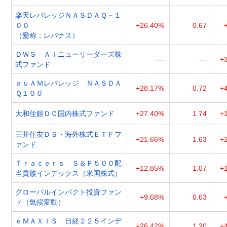
楽天レバレッジＮＡＳＤＡＱ－１
００
+26.40%
0.67
（愛称：レバナス）
ＤＷＳ ＡＩニューリーダーズ株
---
---
+
式ファンド
ａｕＡＭレバレッジ ＮＡＳＤＡ
+28.17%
0.72
+
Ｑ１００
大和住銀ＤＣ国内株式ファンド
+27.40%
1.74
+
三井住友ＤＳ・海外株式ＥＴＦフ
+21.66%
1.63
+
ァンド
Ｔｒａｃｅｒｓ Ｓ＆Ｐ５００配
+12.85%
1.07
+
当貴族インデックス（米国株式）
グローバルインパクト投資ファン
+9.68%
0.63
ド（気候変動）
ｅＭＡＸＩＳ 日経２２５インデ
+26.42%
1.20
+