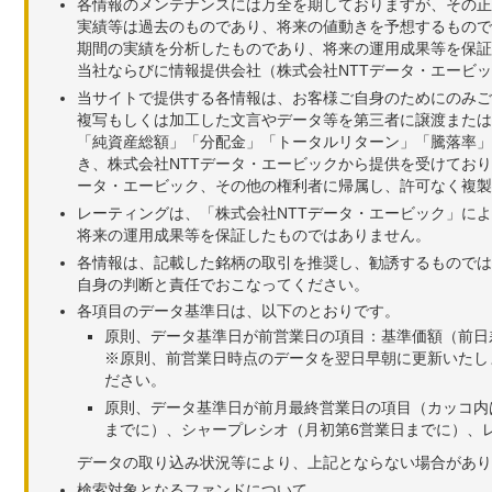
各情報のメンテナンスには万全を期しておりますが、その正
実績等は過去のものであり、将来の値動きを予想するもので
期間の実績を分析したものであり、将来の運用成果等を保証
当社ならびに情報提供会社（株式会社NTTデータ・エービ
当サイトで提供する各情報は、お客様ご自身のためにのみご
複写もしくは加工した文言やデータ等を第三者に譲渡または
「純資産総額」「分配金」「トータルリターン」「騰落率」
き、株式会社NTTデータ・エービックから提供を受けてお
ータ・エービック、その他の権利者に帰属し、許可なく複製
レーティングは、「株式会社NTTデータ・エービック」に
将来の運用成果等を保証したものではありません。
各情報は、記載した銘柄の取引を推奨し、勧誘するものでは
自身の判断と責任でおこなってください。
各項目のデータ基準日は、以下のとおりです。
原則、データ基準日が前営業日の項目：基準価額（前日
※原則、前営業日時点のデータを翌日早朝に更新いたし
ださい。
原則、データ基準日が前月最終営業日の項目（カッコ内
までに）、シャープレシオ（月初第6営業日までに）、レ
データの取り込み状況等により、上記とならない場合があり
検索対象となるファンドについて