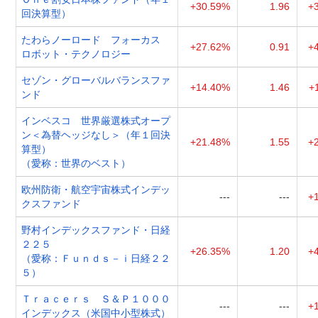
+30.59%
1.96
+
回決算型）
たわらノーロード フォーカス
+27.62%
0.91
+
ロボット・テクノロジー
セゾン・グローバルバランスファ
+14.40%
1.46
+
ンド
インベスコ 世界厳選株式オープ
ン＜為替ヘッジなし＞（年１回決
+21.48%
1.55
+
算型）
（愛称：世界のベスト）
欧州防衛・航空宇宙株式インデッ
---
---
+
クスファンド
野村インデックスファンド・日経
２２５
+26.35%
1.20
+
（愛称：Ｆｕｎｄｓ－ｉ日経２２
５）
Ｔｒａｃｅｒｓ Ｓ＆Ｐ１０００
---
---
+
インデックス（米国中小型株式）