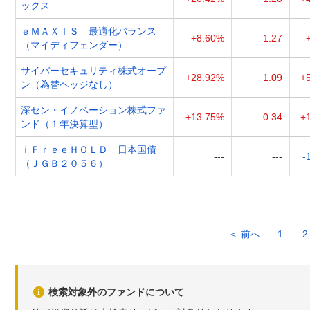
ックス
ｅＭＡＸＩＳ 最適化バランス
+8.60%
1.27
（マイディフェンダー）
サイバーセキュリティ株式オープ
+28.92%
1.09
+
ン（為替ヘッジなし）
深セン・イノベーション株式ファ
+13.75%
0.34
+
ンド（１年決算型）
ｉＦｒｅｅＨＯＬＤ 日本国債
---
---
-
（ＪＧＢ２０５６）
＜ 前へ
1
2
検索対象外のファンドについて