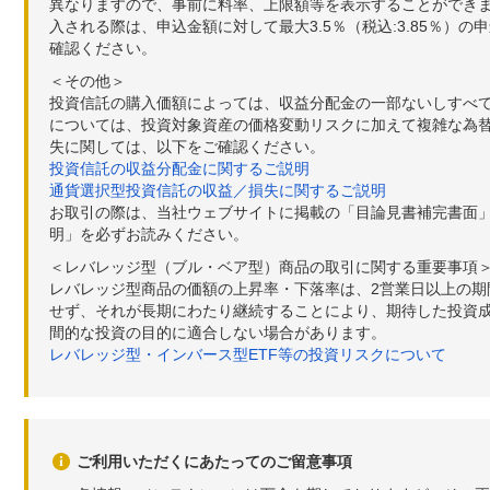
異なりますので、事前に料率、上限額等を表示することができませ
入される際は、申込金額に対して最大3.5％（税込:3.85％
確認ください。
＜その他＞
投資信託の購入価額によっては、収益分配金の一部ないしすべ
については、投資対象資産の価格変動リスクに加えて複雑な為
失に関しては、以下をご確認ください。
投資信託の収益分配金に関するご説明
通貨選択型投資信託の収益／損失に関するご説明
お取引の際は、当社ウェブサイトに掲載の「目論見書補完書面
明」を必ずお読みください。
＜レバレッジ型（ブル・ベア型）商品の取引に関する重要事項
レバレッジ型商品の価額の上昇率・下落率は、2営業日以上の
せず、それが長期にわたり継続することにより、期待した投資成
間的な投資の目的に適合しない場合があります。
レバレッジ型・インバース型ETF等の投資リスクについて
ご利用いただくにあたってのご留意事項