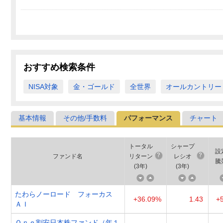
おすすめ検索条件
NISA対象
金・ゴールド
全世界
オールカントリー
基本情報
その他/手数料
パフォーマンス
チャート
トータル
シャープ
設
ファンド名
リターン
レシオ
騰
(
3年
)
(
3年
)
たわらノーロード フォーカス
+36.09%
1.43
+
ＡＩ
Ｏｎｅ割安日本株ファンド（年１