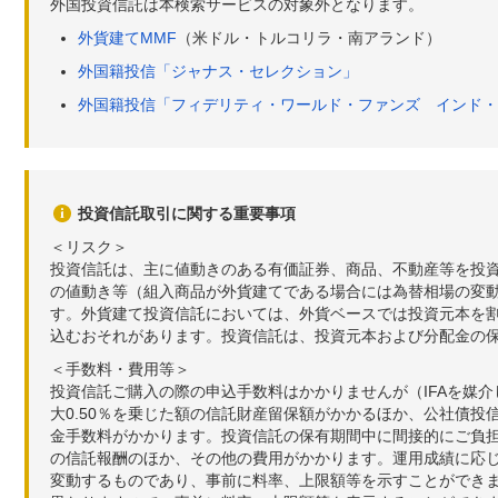
外国投資信託は本検索サービスの対象外となります。
外貨建てMMF
（米ドル・トルコリラ・南アランド）
外国籍投信「ジャナス・セレクション」
外国籍投信「フィデリティ・ワールド・ファンズ インド・
投資信託取引に関する重要事項
＜リスク＞
投資信託は、主に値動きのある有価証券、商品、不動産等を投
の値動き等（組入商品が外貨建てである場合には為替相場の変
す。外貨建て投資信託においては、外貨ベースでは投資元本を
込むおそれがあります。投資信託は、投資元本および分配金の
＜手数料・費用等＞
投資信託ご購入の際の申込手数料はかかりませんが（IFAを媒
大0.50％を乗じた額の信託財産留保額がかかるほか、公社債投
金手数料がかかります。投資信託の保有期間中に間接的にご負担い
の信託報酬のほか、その他の費用がかかります。運用成績に応
変動するものであり、事前に料率、上限額等を示すことができ