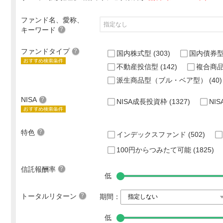
ファンド名、愛称、
キーワード
ファンドタイプ
国内株式型
(303)
国内債券
不動産投信型
(142)
複合商
派生商品型（ブル・ベア型）
(40)
NISA
NISA成長投資枠
(1327)
NI
特色
インデックスファンド
(502)
100円からつみたて可能
(1825)
信託報酬率
低
トータルリターン
期間：
低