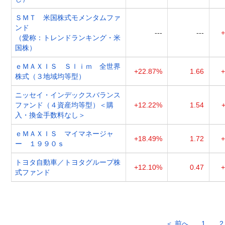
ＳＭＴ 米国株式モメンタムファ
ンド
---
---
+
（愛称：トレンドランキング・米
国株）
ｅＭＡＸＩＳ Ｓｌｉｍ 全世界
+22.87%
1.66
+
株式（３地域均等型）
ニッセイ・インデックスバランス
ファンド（４資産均等型）＜購
+12.22%
1.54
入・換金手数料なし＞
ｅＭＡＸＩＳ マイマネージャ
+18.49%
1.72
+
ー １９９０ｓ
トヨタ自動車／トヨタグループ株
+12.10%
0.47
+
式ファンド
＜ 前へ
1
2