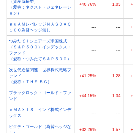
（資産成長型）
+40.76%
1.83
+
（愛称：ネクスト・ジェネレーシ
ョン）
ａｕＡＭレバレッジＮＡＳＤＡＱ
---
---
+
１００為替ヘッジ無し
つみたてｉシェアーズ米国株式
（Ｓ＆Ｐ５００）インデックス・
---
---
+
ファンド
（愛称：つみたてＳ＆Ｐ５００）
次世代通信関連 世界株式戦略フ
ァンド
+41.25%
1.28
+
（愛称：ＴＨＥ ５Ｇ）
ブラックロック・ゴールド・ファ
+44.15%
1.34
+
ンド
ｅＭＡＸＩＳ インド株式インデ
---
---
ックス
ピクテ・ゴールド（為替ヘッジな
+32.26%
1.57
+
し）