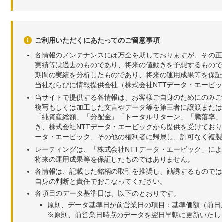
ご利用いただくにあたってのご留意事項
各情報のメンテナンスには万全を期しておりますが、その正
実績等は過去のものであり、将来の値動きを予想するもので
期間の実績を分析したものであり、将来の運用成果等を保証
当社ならびに情報提供会社（株式会社NTTデータ・エービ
当サイトで提供する各情報は、お客様ご自身のためにのみご
複写もしくは加工した文言やデータ等を第三者に譲渡または
「純資産総額」「分配金」「トータルリターン」「騰落率」
き、株式会社NTTデータ・エービックから提供を受けてお
ータ・エービック、その他の権利者に帰属し、許可なく複製
レーティングは、「株式会社NTTデータ・エービック」に
将来の運用成果等を保証したものではありません。
各情報は、記載した銘柄の取引を推奨し、勧誘するものでは
自身の判断と責任でおこなってください。
各項目のデータ基準日は、以下のとおりです。
原則、データ基準日が前営業日の項目：基準価額（前日
※原則、前営業日時点のデータを翌日早朝に更新いたし