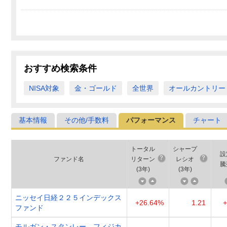
おすすめ検索条件
NISA対象
金・ゴールド
全世界
オールカントリー
基本情報
その他/手数料
パフォーマンス
チャート
トータル
シャープ
設
ファンド名
リターン
レシオ
騰
(
3年
)
(
3年
)
ニッセイ日経２２５インデックス
+26.64%
1.21
+
ファンド
モルガン・スタンレー フィジカ