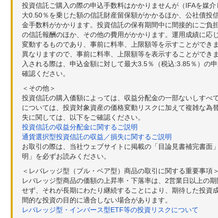
投資信託ご購入の際の申込手数料はかかりませんが（IFAを媒
大0.50％を乗じた額の信託財産留保額がかかるほか、公社債投
金手数料がかかります。投資信託の保有期間中に間接的にご負担い
の信託報酬のほか、その他の費用がかかります。運用成績に応
変動するものであり、事前に料率、上限額等を示すことができ
異なりますので、事前に料率、上限額等を表示することができませ
入される際は、申込金額に対して最大3.5％（税込:3.85％
確認ください。
＜その他＞
投資信託の購入価額によっては、収益分配金の一部ないしすべ
については、投資対象資産の価格変動リスクに加えて複雑な為
失に関しては、以下をご確認ください。
投資信託の収益分配金に関するご説明
通貨選択型投資信託の収益／損失に関するご説明
お取引の際は、当社ウェブサイトに掲載の「目論見書補完書面
明」を必ずお読みください。
＜レバレッジ型（ブル・ベア型）商品の取引に関する重要事項
レバレッジ型商品の価額の上昇率・下落率は、2営業日以上の
せず、それが長期にわたり継続することにより、期待した投資成
間的な投資の目的に適合しない場合があります。
レバレッジ型・インバース型ETF等の投資リスクについて