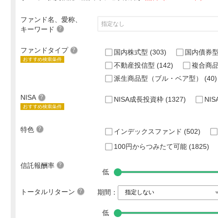
ファンド名、愛称、
キーワード
ファンドタイプ
国内株式型
(303)
国内債券
不動産投信型
(142)
複合商
派生商品型（ブル・ベア型）
(40)
NISA
NISA成長投資枠
(1327)
NI
特色
インデックスファンド
(502)
100円からつみたて可能
(1825)
信託報酬率
低
トータルリターン
期間：
低