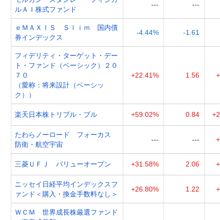
---
---
ルＡＩ株式ファンド
ｅＭＡＸＩＳ Ｓｌｉｍ 国内債
-4.44%
-1.61
券インデックス
フィデリティ・ターゲット・デー
ト・ファンド（ベーシック）２０
７０
+22.41%
1.56
+
（愛称：将来設計（ベーシッ
ク））
楽天日本株トリプル・ブル
+59.02%
0.84
+2
たわらノーロード フォーカス
---
---
+
防衛・航空宇宙
三菱ＵＦＪ バリューオープン
+31.58%
2.06
+
ニッセイ日経平均インデックスフ
+26.80%
1.22
+
ァンド＜購入・換金手数料なし＞
ＷＣＭ 世界成長株厳選ファンド