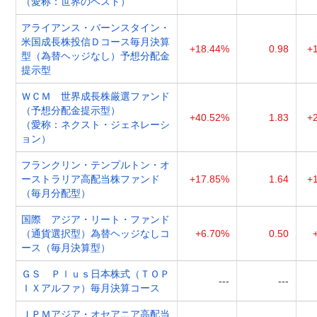
（愛称：世界のベスト）
アライアンス・バーンスタイン・
米国成長株投信Ｄコース毎月決算
+18.44%
0.98
+
型（為替ヘッジなし）予想分配金
提示型
ＷＣＭ 世界成長株厳選ファンド
（予想分配金提示型）
+40.52%
1.83
+
（愛称：ネクスト・ジェネレーシ
ョン）
フランクリン・テンプルトン・オ
ーストラリア高配当株ファンド
+17.85%
1.64
+
（毎月分配型）
国際 アジア・リート・ファンド
（通貨選択型）為替ヘッジなしコ
+6.70%
0.50
ース（毎月決算型）
ＧＳ Ｐｌｕｓ日本株式（ＴＯＰ
---
---
ＩＸアルファ）毎月決算コース
ＪＰＭアジア・オセアニア高配当