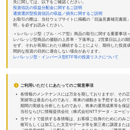
失に関しては、以下をご確認ください。
投資信託の収益分配金に関するご説明
通貨選択型投資信託の収益／損失に関するご説明
お取引の際は、当社ウェブサイトに掲載の「目論見書補完書面
明」を必ずお読みください。
＜レバレッジ型（ブル・ベア型）商品の取引に関する重要事項
レバレッジ型商品の価額の上昇率・下落率は、2営業日以上の
せず、それが長期にわたり継続することにより、期待した投資成
間的な投資の目的に適合しない場合があります。
レバレッジ型・インバース型ETF等の投資リスクについて
ご利用いただくにあたってのご留意事項
各情報のメンテナンスには万全を期しておりますが、その正
実績等は過去のものであり、将来の値動きを予想するもので
期間の実績を分析したものであり、将来の運用成果等を保証
当社ならびに情報提供会社（株式会社NTTデータ・エービ
当サイトで提供する各情報は、お客様ご自身のためにのみご
複写もしくは加工した文言やデータ等を第三者に譲渡または