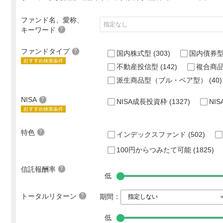
ファンド名、愛称、
キーワード
ファンドタイプ
国内株式型
(303)
国内債券
不動産投信型
(142)
複合商
派生商品型（ブル・ベア型）
(40)
NISA
NISA成長投資枠
(1327)
NI
特色
インデックスファンド
(502)
100円からつみたて可能
(1825)
信託報酬率
低
トータルリターン
期間：
低