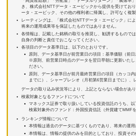
「純資産総額」「分配金」「トータルリターン」「騰落率」
き、株式会社NTTデータ・エービックから提供を受けてお
ータ・エービック、その他の権利者に帰属し、許可なく複製
レーティングは、「株式会社NTTデータ・エービック」に
将来の運用成果等を保証したものではありません。
各情報は、記載した銘柄の取引を推奨し、勧誘するものでは
自身の判断と責任でおこなってください。
各項目のデータ基準日は、以下のとおりです。
原則、データ基準日が前営業日の項目：基準価額（前日
※原則、前営業日時点のデータを翌日早朝に更新いたし
ださい。
原則、データ基準日が前月最終営業日の項目（カッコ内
までに）、シャープレシオ（月初第6営業日までに）、レ
データの取り込み状況等により、上記とならない場合があり
検索対象となるファンドについて
マネックス証券で取り扱いしている投資信託のうち、以
検索対象外のファンド：外国投資信託（外貨建てMMF
ランキング情報について
本情報は過去のデータに基づくものであり、将来の運用
本情報は、情報の提供のみを目的としており、投資その