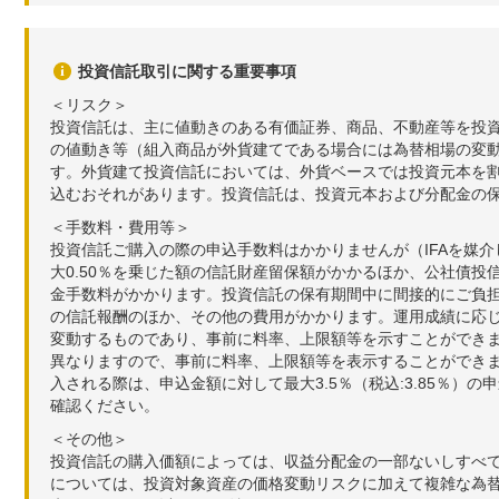
投資信託取引に関する重要事項
＜リスク＞
投資信託は、主に値動きのある有価証券、商品、不動産等を投
の値動き等（組入商品が外貨建てである場合には為替相場の変
す。外貨建て投資信託においては、外貨ベースでは投資元本を
込むおそれがあります。投資信託は、投資元本および分配金の
＜手数料・費用等＞
投資信託ご購入の際の申込手数料はかかりませんが（IFAを媒
大0.50％を乗じた額の信託財産留保額がかかるほか、公社債投
金手数料がかかります。投資信託の保有期間中に間接的にご負担い
の信託報酬のほか、その他の費用がかかります。運用成績に応
変動するものであり、事前に料率、上限額等を示すことができ
異なりますので、事前に料率、上限額等を表示することができませ
入される際は、申込金額に対して最大3.5％（税込:3.85％
確認ください。
＜その他＞
投資信託の購入価額によっては、収益分配金の一部ないしすべ
については、投資対象資産の価格変動リスクに加えて複雑な為