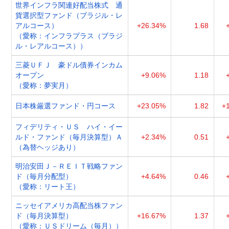
世界インフラ関連好配当株式 通
貨選択型ファンド（ブラジル・レ
アルコース）
+26.34%
1.68
（愛称：インフラプラス（ブラジ
ル・レアルコース））
三菱ＵＦＪ 豪ドル債券インカム
オープン
+9.06%
1.18
（愛称：夢実月）
日本株厳選ファンド・円コース
+23.05%
1.82
+
フィデリティ・ＵＳ ハイ・イー
ルド・ファンド（毎月決算型）Ａ
+2.34%
0.51
（為替ヘッジあり）
明治安田Ｊ－ＲＥＩＴ戦略ファン
ド（毎月分配型）
+4.64%
0.46
（愛称：リート王）
ニッセイアメリカ高配当株ファン
ド（毎月決算型）
+16.67%
1.37
（愛称：ＵＳドリーム（毎月））