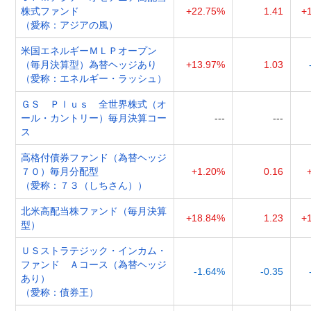
株式ファンド
+22.75%
1.41
+
（愛称：アジアの風）
米国エネルギーＭＬＰオープン
（毎月決算型）為替ヘッジあり
+13.97%
1.03
（愛称：エネルギー・ラッシュ）
ＧＳ Ｐｌｕｓ 全世界株式（オ
ール・カントリー）毎月決算コー
---
---
ス
高格付債券ファンド（為替ヘッジ
７０）毎月分配型
+1.20%
0.16
（愛称：７３（しちさん））
北米高配当株ファンド（毎月決算
+18.84%
1.23
+
型）
ＵＳストラテジック・インカム・
ファンド Ａコース（為替ヘッジ
-1.64%
-0.35
あり）
（愛称：債券王）