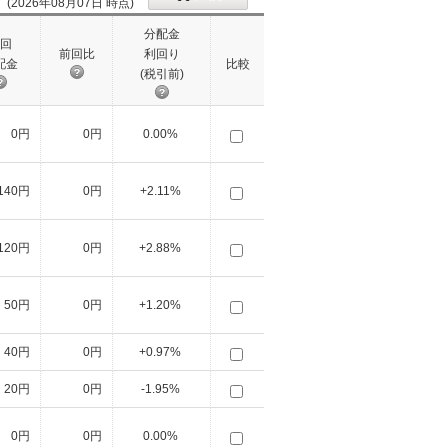
(2026年08月07日 時点)
分配金
回
前回比
利回り
配金
比較
(税引前)
0円
0円
0.00%
140円
0円
+2.11%
120円
0円
+2.88%
50円
0円
+1.20%
40円
0円
+0.97%
20円
0円
-1.95%
0円
0円
0.00%