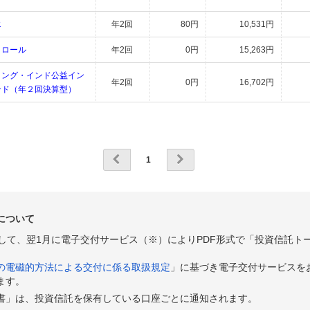
エ
年2回
80円
10,531円
トロール
年2回
0円
15,263円
リング・インド公益イン
年2回
0円
16,702円
ンド（年２回決算型）
1
について
として、翌1月に電子交付サービス（※）によりPDF形式で「投資信託ト
の電磁的方法による交付に係る取扱規定
」に基づき電子交付サービスを
ます。
書」は、投資信託を保有している口座ごとに通知されます。