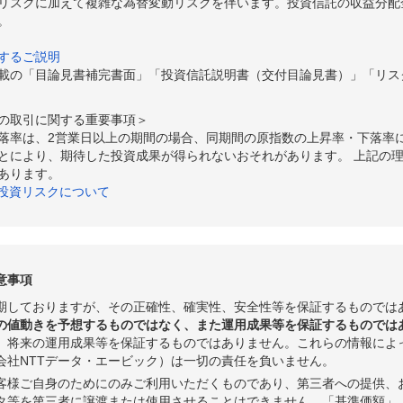
リスクに加えて複雑な為替変動リスクを伴います。投資信託の収益分配
。
するご説明
載の「目論見書補完書面」「投資信託説明書（交付目論見書）」「リス
の取引に関する重要事項＞
落率は、2営業日以上の期間の場合、同期間の原指数の上昇率・下落率
とにより、期待した投資成果が得られないおそれがあります。 上記の
あります。
の投資リスクについて
意事項
期しておりますが、その正確性、確実性、安全性等を保証するものでは
の値動きを予想するものではなく、また運用成果等を保証するものでは
、将来の運用成果等を保証するものではありません。これらの情報によ
会社NTTデータ・エービック）は一切の責任を負いません。
客様ご自身のためにのみご利用いただくものであり、第三者への提供、
タ等を第三者に譲渡または使用させることはできません。「基準価額」