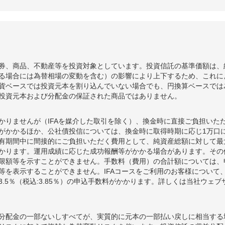
券、商品、不動産等を投資対象としています。投資信託の基準価額は、
る場合には為替相場の変動を含む）の影響により上下するため、これに
貨ベースでは投資元本を割り込んでいない場合でも、円換算ベースでは
投資元本および分配金の保証された商品ではありません。
かりませんが（IFAを媒介した取引を除く）、換金時に直接ご負担いた
額がかかるほか、公社債投信については、換金時に取得時期に応じ1万口に
期間中に間接的にご負担いただく費用として、純資産総額に対して最大年率
かります。運用成績に応じた成功報酬等がかかる場合があります。その
限額等を示すことができません。手数料（費用）の合計額については、
等を表示することができません。IFAコースをご利用のお客様について、
.5％（税込:3.85％）の申込手数料がかかります。詳しくは当社ウェ
分配金の一部ないしすべてが、実質的に元本の一部払い戻しに相当する