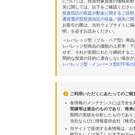
については、投資対象資産の価格変動
失に関しては、以下をご確認ください
投資信託の収益分配金に関するご説明
通貨選択型投資信託の収益／損失に関
お取引の際は、当社ウェブサイトに掲
明」を必ずお読みください。
＜レバレッジ型（ブル・ベア型）商品
レバレッジ型商品の価額の上昇率・下
せず、それが長期にわたり継続するこ
間的な投資の目的に適合しない場合が
レバレッジ型・インバース型ETF等
ご利用いただくにあたってのご留
各情報のメンテナンスには万全を
実績等は過去のものであり、将来
期間の実績を分析したものであり
当社ならびに情報提供会社（株式
当サイトで提供する各情報は、お
複写もしくは加工した文言やデー