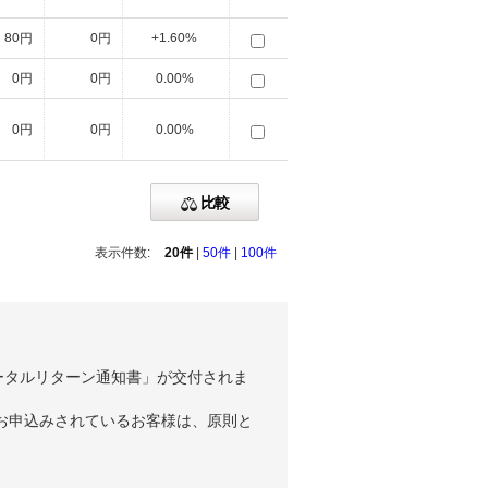
80円
0円
+1.60%
0円
0円
0.00%
0円
0円
0.00%
比較
表示件数:
20件
|
50件
|
100件
ータルリターン通知書」が交付されま
お申込みされているお客様は、原則と