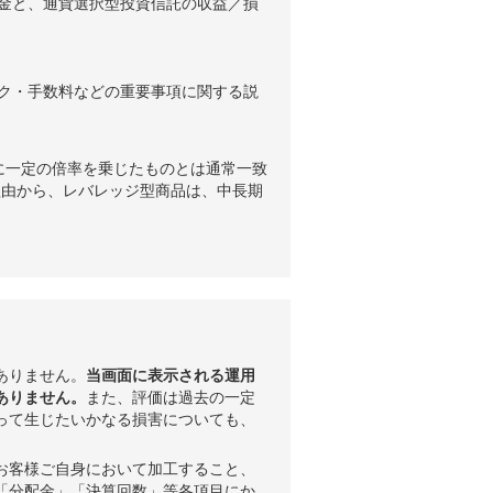
金と、通貨選択型投資信託の収益／損
ク・手数料などの重要事項に関する説
に一定の倍率を乗じたものとは通常一致
理由から、レバレッジ型商品は、中長期
ありません。
当画面に表示される運用
ありません。
また、評価は過去の一定
って生じたいかなる損害についても、
お客様ご自身において加工すること、
「分配金」「決算回数」等各項目にか