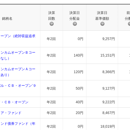
決算
決算日
決算日
前
銘柄名
回数
分配金
基準価額
分
オープン（絶対収益追求
年2回
0円
9,257円
インカムオープンＢコー
年2回
140円
15,151円
ジなし）
インカムオープンＡコー
年2回
120円
8,366円
ジあり）
ル・ＣＢ・オープン’９
年2回
50円
9,127円
ド・ＣＢ・オープン
年2回
40円
9,222円
コア・ファンド
年2回
20円
8,467円
インド債券ファンド（年
年2回
0円
18,019円