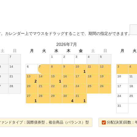
す。カレンダー上でマウスをドラッグすることで、期間の指定ができます。
2026年7月
土
日
月
火
水
木
金
土
日
月
火
7
1
2
3
4
5
3
14
6
7
8
9
10
11
12
3
4
1
0
21
13
14
15
16
17
18
19
10
11
2
1
7
28
20
21
22
23
24
25
26
17
18
27
28
29
30
31
24
25
1
4
1
31
ファンドタイプ：国際債券型，複合商品（バランス）型
分配(決算)回数：