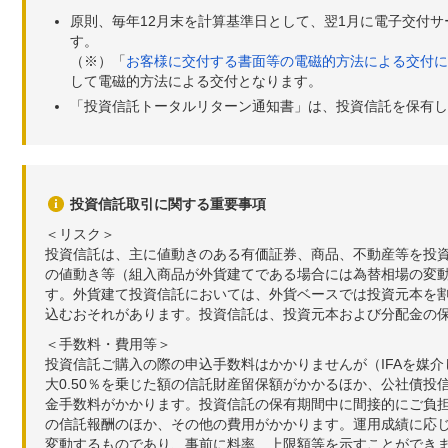
原則、毎年12月末を計算基準日として、翌1月に電子交付
す。
（※）「
お客様に交付する書面等の電磁的方法による交付に
して電磁的方法による交付となります。
「投資信託トータルリターン通知書」は、投資信託を保有し
投資信託取引に関する重要事項
＜リスク＞
投資信託は、主に値動きのある有価証券、商品、不動産等を投
の値動き等（組入商品が外貨建てである場合には為替相場の変
す。外貨建て投資信託においては、外貨ベースでは投資元本を
込むおそれがあります。投資信託は、投資元本および分配金の
＜手数料・費用等＞
投資信託ご購入の際の申込手数料はかかりませんが（IFAを媒
大0.50％を乗じた額の信託財産留保額がかかるほか、公社債投
金手数料がかかります。投資信託の保有期間中に間接的にご負担い
の信託報酬のほか、その他の費用がかかります。運用成績に応
変動するものであり、事前に料率、上限額等を示すことができ