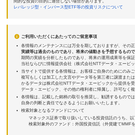
間的な投資の目的に適合しない場合があります。
レバレッジ型・インバース型ETF等の投資リスクについて
ご利用いただくにあたってのご留意事項
各情報のメンテナンスには万全を期しておりますが、その正
実績等は過去のものであり、将来の値動きを予想するもので
期間の実績を分析したものであり、将来の運用成果等を保証
当社ならびに情報提供会社（株式会社NTTデータ・エービ
当サイトで提供する各情報は、お客様ご自身のためにのみご
複写もしくは加工した文言やデータ等を第三者に譲渡または
かるデータは株式会社NTTデータ・エービックから提供を
データ・エービック、その他の権利者に帰属し、許可なく
各情報は、記載した銘柄の取引を推奨し、勧誘するものでは
自身の判断と責任でなさるようにお願いいたします。
検索対象となるファンドについて
マネックス証券で取り扱いしている投資信託のうち、以
検索対象外のファンド：外国投資信託（外貨建てMMF