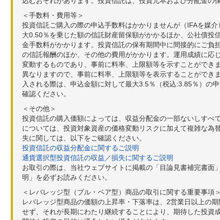
込むおそれがあります。投資信託は、投資元本および分配金の
＜手数料・費用等＞
投資信託ご購入の際の申込手数料はかかりませんが（IFAを媒
大0.50％を乗じた額の信託財産留保額がかかるほか、公社債投
金手数料がかかります。投資信託の保有期間中に間接的にご負担い
の信託報酬のほか、その他の費用がかかります。運用成績に応
変動するものであり、事前に料率、上限額等を示すことができ
異なりますので、事前に料率、上限額等を表示することができませ
入される際は、申込金額に対して最大3.5％（税込:3.85％
確認ください。
＜その他＞
投資信託の購入価額によっては、収益分配金の一部ないしすべ
については、投資対象資産の価格変動リスクに加えて複雑な為
失に関しては、以下をご確認ください。
投資信託の収益分配金に関するご説明
通貨選択型投資信託の収益／損失に関するご説明
お取引の際は、当社ウェブサイトに掲載の「目論見書補完書面
明」を必ずお読みください。
＜レバレッジ型（ブル・ベア型）商品の取引に関する重要事項
レバレッジ型商品の価額の上昇率・下落率は、2営業日以上の
せず、それが長期にわたり継続することにより、期待した投資成