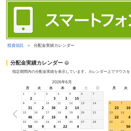
投資信託
＞
分配金実績カレンダー
分配金実績カレンダー
指定期間内の分配金実績を表示しています。カレンダー上でマウスを
2026年6月
月
火
水
木
金
土
日
月
火
1
2
3
4
5
6
7
2
3
3
15
8
9
10
11
12
13
14
6
7
31
2
36
2
14
23
10
15
16
17
18
19
20
21
13
14
46
2
16
9
3
22
4
22
23
24
25
26
27
28
20
21
58
9
4
22
4
56