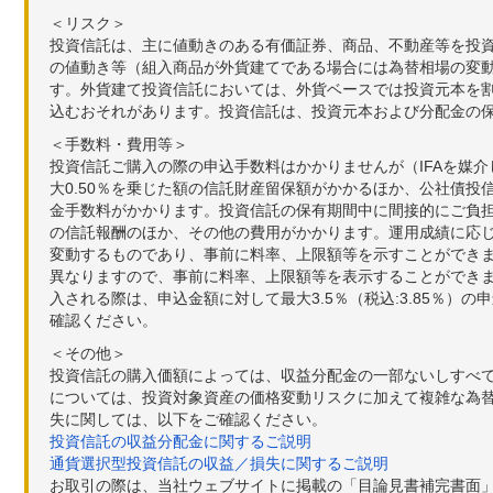
＜リスク＞
投資信託は、主に値動きのある有価証券、商品、不動産等を投
の値動き等（組入商品が外貨建てである場合には為替相場の変
す。外貨建て投資信託においては、外貨ベースでは投資元本を
込むおそれがあります。投資信託は、投資元本および分配金の
＜手数料・費用等＞
投資信託ご購入の際の申込手数料はかかりませんが（IFAを媒
大0.50％を乗じた額の信託財産留保額がかかるほか、公社債投
金手数料がかかります。投資信託の保有期間中に間接的にご負担い
の信託報酬のほか、その他の費用がかかります。運用成績に応
変動するものであり、事前に料率、上限額等を示すことができ
異なりますので、事前に料率、上限額等を表示することができませ
入される際は、申込金額に対して最大3.5％（税込:3.85％
確認ください。
＜その他＞
投資信託の購入価額によっては、収益分配金の一部ないしすべ
については、投資対象資産の価格変動リスクに加えて複雑な為
失に関しては、以下をご確認ください。
投資信託の収益分配金に関するご説明
通貨選択型投資信託の収益／損失に関するご説明
お取引の際は、当社ウェブサイトに掲載の「目論見書補完書面