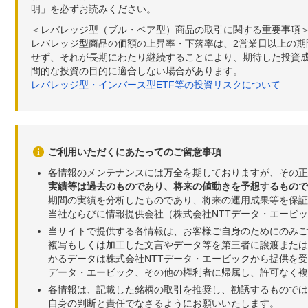
明」を必ずお読みください。
＜レバレッジ型（ブル・ベア型）商品の取引に関する重要事項
レバレッジ型商品の価額の上昇率・下落率は、2営業日以上の
せず、それが長期にわたり継続することにより、期待した投資成
間的な投資の目的に適合しない場合があります。
レバレッジ型・インバース型ETF等の投資リスクについて
ご利用いただくにあたってのご留意事項
各情報のメンテナンスには万全を期しておりますが、その正
実績等は過去のものであり、将来の値動きを予想するもので
期間の実績を分析したものであり、将来の運用成果等を保証
当社ならびに情報提供会社（株式会社NTTデータ・エービ
当サイトで提供する各情報は、お客様ご自身のためにのみご
複写もしくは加工した文言やデータ等を第三者に譲渡または
かるデータは株式会社NTTデータ・エービックから提供を
データ・エービック、その他の権利者に帰属し、許可なく
各情報は、記載した銘柄の取引を推奨し、勧誘するものでは
自身の判断と責任でなさるようにお願いいたします。