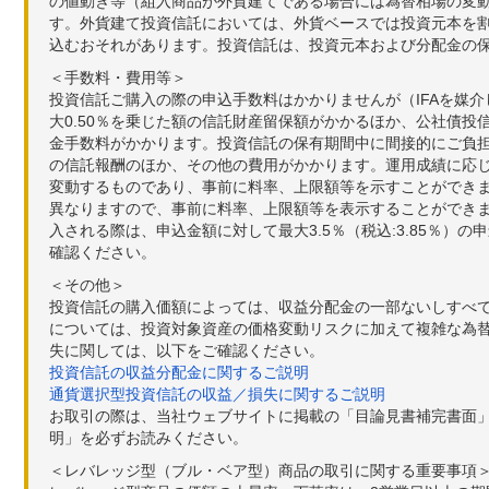
の値動き等（組入商品が外貨建てである場合には為替相場の変
す。外貨建て投資信託においては、外貨ベースでは投資元本を
込むおそれがあります。投資信託は、投資元本および分配金の
＜手数料・費用等＞
投資信託ご購入の際の申込手数料はかかりませんが（IFAを媒
大0.50％を乗じた額の信託財産留保額がかかるほか、公社債投
金手数料がかかります。投資信託の保有期間中に間接的にご負担い
の信託報酬のほか、その他の費用がかかります。運用成績に応
変動するものであり、事前に料率、上限額等を示すことができ
異なりますので、事前に料率、上限額等を表示することができませ
入される際は、申込金額に対して最大3.5％（税込:3.85％
確認ください。
＜その他＞
投資信託の購入価額によっては、収益分配金の一部ないしすべ
については、投資対象資産の価格変動リスクに加えて複雑な為
失に関しては、以下をご確認ください。
投資信託の収益分配金に関するご説明
通貨選択型投資信託の収益／損失に関するご説明
お取引の際は、当社ウェブサイトに掲載の「目論見書補完書面
明」を必ずお読みください。
＜レバレッジ型（ブル・ベア型）商品の取引に関する重要事項