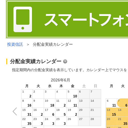
投資信託
＞
分配金実績カレンダー
分配金実績カレンダー
指定期間内の分配金実績を表示しています。カレンダー上でマウスを
2026年6月
月
火
水
木
金
土
日
月
火
1
2
3
4
5
6
7
2
10
8
9
10
11
12
13
14
6
7
16
18
2
11
11
6
15
16
17
18
19
20
21
13
14
31
2
6
5
2
15
22
23
24
25
26
27
28
20
21
35
3
3
3
35