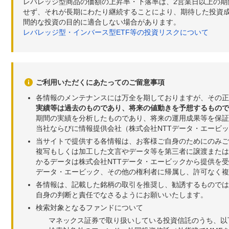
レバレッジ型商品の価額の上昇率・下落率は、2営業日以上の
せず、それが長期にわたり継続することにより、期待した投資成
間的な投資の目的に適合しない場合があります。
レバレッジ型・インバース型ETF等の投資リスクについて
ご利用いただくにあたってのご留意事項
各情報のメンテナンスには万全を期しておりますが、その正
実績等は過去のものであり、将来の値動きを予想するもので
期間の実績を分析したものであり、将来の運用成果等を保証
当社ならびに情報提供会社（株式会社NTTデータ・エービ
当サイトで提供する各情報は、お客様ご自身のためにのみご
複写もしくは加工した文言やデータ等を第三者に譲渡または
かるデータは株式会社NTTデータ・エービックから提供を
データ・エービック、その他の権利者に帰属し、許可なく
各情報は、記載した銘柄の取引を推奨し、勧誘するものでは
自身の判断と責任でなさるようにお願いいたします。
検索対象となるファンドについて
マネックス証券で取り扱いしている投資信託のうち、以