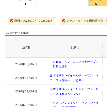
29
30
27
28
1
6
期間：20260707～20260807
ファンドタイプ：国際債券型，
該当件数：156件
決算日
銘柄名
ＨＳＢＣ インドネシア債券オープン
2026年08月07日
（毎月決算型）
みずほＵＳハイイールドオープン Ａ
2026年08月07日
コース（為替ヘッジあり）
みずほＵＳハイイールドオープン Ｂ
2026年08月07日
コース（為替ヘッジなし）
アジア・パシフィック・ソブリン・オ
2026年08月07日