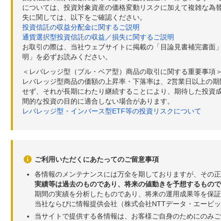
については、投資対象資産の価格変動リスクに加えて複雑な為
失に関しては、以下をご確認ください。
投資信託の収益分配金に関するご説明
通貨選択型投資信託の収益／損失に関するご説明
お取引の際は、当社ウェブサイトに掲載の「目論見書補完書面
明」を必ずお読みください。
＜レバレッジ型（ブル・ベア型）商品の取引に関する重要事項
レバレッジ型商品の価額の上昇率・下落率は、2営業日以上の
せず、それが長期にわたり継続することにより、期待した投資成
間的な投資の目的に適合しない場合があります。
レバレッジ型・インバース型ETF等の投資リスクについて
ご利用いただくにあたってのご留意事項
各情報のメンテナンスには万全を期しておりますが、その正
実績等は過去のものであり、将来の値動きを予想するもので
期間の実績を分析したものであり、将来の運用成果等を保証
当社ならびに情報提供会社（株式会社NTTデータ・エービ
当サイトで提供する各情報は、お客様ご自身のためにのみご