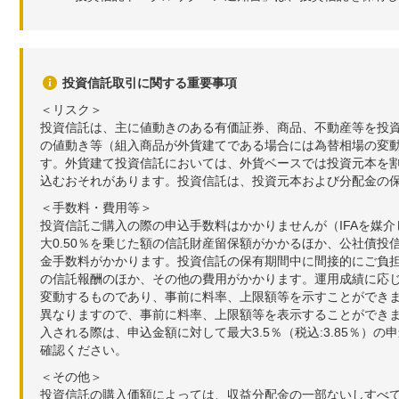
投資信託取引に関する重要事項
＜リスク＞
投資信託は、主に値動きのある有価証券、商品、不動産等を投
の値動き等（組入商品が外貨建てである場合には為替相場の変
す。外貨建て投資信託においては、外貨ベースでは投資元本を
込むおそれがあります。投資信託は、投資元本および分配金の
＜手数料・費用等＞
投資信託ご購入の際の申込手数料はかかりませんが（IFAを媒
大0.50％を乗じた額の信託財産留保額がかかるほか、公社債投
金手数料がかかります。投資信託の保有期間中に間接的にご負担い
の信託報酬のほか、その他の費用がかかります。運用成績に応
変動するものであり、事前に料率、上限額等を示すことができ
異なりますので、事前に料率、上限額等を表示することができませ
入される際は、申込金額に対して最大3.5％（税込:3.85％
確認ください。
＜その他＞
投資信託の購入価額によっては、収益分配金の一部ないしすべ