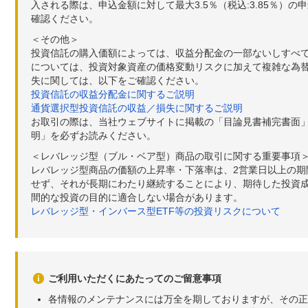
入される際は、申込金額に対して最大3.5％（税込:3.85％
確認ください。
＜その他＞
投資信託の購入価額によっては、収益分配金の一部ないしすべ
については、投資対象資産の価格変動リスクに加えて複雑な為
失に関しては、以下をご確認ください。
投資信託の収益分配金に関するご説明
通貨選択型投資信託の収益／損失に関するご説明
お取引の際は、当社ウェブサイトに掲載の「目論見書補完書面
明」を必ずお読みください。
＜レバレッジ型（ブル・ベア型）商品の取引に関する重要事項
レバレッジ型商品の価額の上昇率・下落率は、2営業日以上の
せず、それが長期にわたり継続することにより、期待した投資成
間的な投資の目的に適合しない場合があります。
レバレッジ型・インバース型ETF等の投資リスクについて
ご利用いただくにあたってのご留意事項
各情報のメンテナンスには万全を期しておりますが、その正