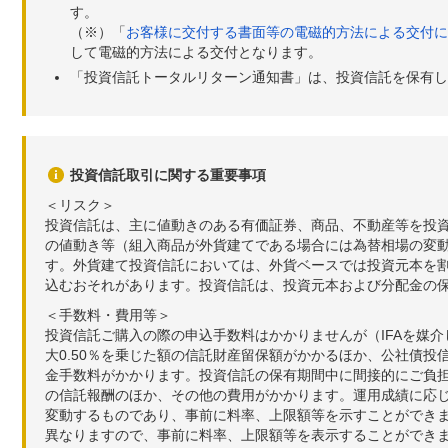
す。
（※）「
お客様に交付する書面等の電磁的方法による交付に
して電磁的方法による交付となります。
「投資信託トータルリターン通知書」は、投資信託を保有し
投資信託取引に関する重要事項
＜リスク＞
投資信託は、主に値動きのある有価証券、商品、不動産等を投
の値動き等（組入商品が外貨建てである場合には為替相場の変
す。外貨建て投資信託においては、外貨ベースでは投資元本を
込むおそれがあります。投資信託は、投資元本および分配金の
＜手数料・費用等＞
投資信託ご購入の際の申込手数料はかかりませんが（IFAを媒
大0.50％を乗じた額の信託財産留保額がかかるほか、公社債投
金手数料がかかります。投資信託の保有期間中に間接的にご負担い
の信託報酬のほか、その他の費用がかかります。運用成績に応
変動するものであり、事前に料率、上限額等を示すことができ
異なりますので、事前に料率、上限額等を表示することができませ