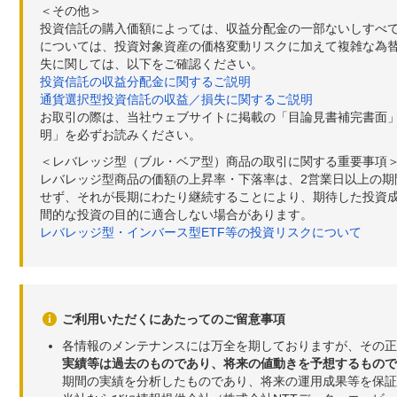
＜その他＞
投資信託の購入価額によっては、収益分配金の一部ないしすべ
については、投資対象資産の価格変動リスクに加えて複雑な為
失に関しては、以下をご確認ください。
投資信託の収益分配金に関するご説明
通貨選択型投資信託の収益／損失に関するご説明
お取引の際は、当社ウェブサイトに掲載の「目論見書補完書面
明」を必ずお読みください。
＜レバレッジ型（ブル・ベア型）商品の取引に関する重要事項
レバレッジ型商品の価額の上昇率・下落率は、2営業日以上の
せず、それが長期にわたり継続することにより、期待した投資成
間的な投資の目的に適合しない場合があります。
レバレッジ型・インバース型ETF等の投資リスクについて
ご利用いただくにあたってのご留意事項
各情報のメンテナンスには万全を期しておりますが、その正
実績等は過去のものであり、将来の値動きを予想するもので
期間の実績を分析したものであり、将来の運用成果等を保証