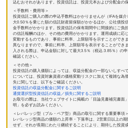
込むおそれがあります。投資信託は、投資元本および分配金の
＜手数料・費用等＞
投資信託ご購入の際の申込手数料はかかりませんが（IFAを媒
大0.50％を乗じた額の信託財産留保額がかかるほか、公社債投
金手数料がかかります。投資信託の保有期間中に間接的にご負担い
の信託報酬のほか、その他の費用がかかります。運用成績に応
変動するものであり、事前に料率、上限額等を示すことができ
異なりますので、事前に料率、上限額等を表示することができませ
入される際は、申込金額に対して最大3.5％（税込:3.85％
確認ください。
＜その他＞
投資信託の購入価額によっては、収益分配金の一部ないしすべ
については、投資対象資産の価格変動リスクに加えて複雑な為
失に関しては、以下をご確認ください。
投資信託の収益分配金に関するご説明
通貨選択型投資信託の収益／損失に関するご説明
お取引の際は、当社ウェブサイトに掲載の「目論見書補完書面
明」を必ずお読みください。
＜レバレッジ型（ブル・ベア型）商品の取引に関する重要事項
レバレッジ型商品の価額の上昇率・下落率は、2営業日以上の
せず、それが長期にわたり継続することにより、期待した投資成