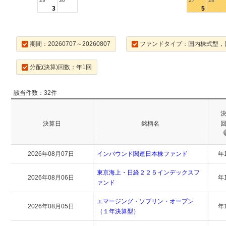
29
30
27
28
3
5
期間：20260707～20260807
ファンドタイプ：国内株式型，
分配(決算)回数：年1回
該当件数：32件
決算日
銘柄名
2026年08月07日
インバウンド関連日本株ファンド
年
東京海上・日経２２５インデックスフ
2026年08月06日
年
ァンド
エマージング・ソブリン・オープン
2026年08月05日
年
（１年決算型）