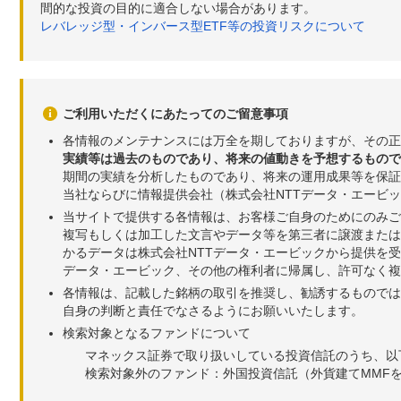
間的な投資の目的に適合しない場合があります。
レバレッジ型・インバース型ETF等の投資リスクについて
ご利用いただくにあたってのご留意事項
各情報のメンテナンスには万全を期しておりますが、その正
実績等は過去のものであり、将来の値動きを予想するもので
期間の実績を分析したものであり、将来の運用成果等を保証
当社ならびに情報提供会社（株式会社NTTデータ・エービ
当サイトで提供する各情報は、お客様ご自身のためにのみご
複写もしくは加工した文言やデータ等を第三者に譲渡または
かるデータは株式会社NTTデータ・エービックから提供を
データ・エービック、その他の権利者に帰属し、許可なく
各情報は、記載した銘柄の取引を推奨し、勧誘するものでは
自身の判断と責任でなさるようにお願いいたします。
検索対象となるファンドについて
マネックス証券で取り扱いしている投資信託のうち、以
検索対象外のファンド：外国投資信託（外貨建てMMF