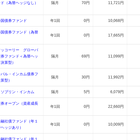
ンド（為替ヘッジなし）
隔月
70円
11,721円
）
外国債券ファンド
年1回
0円
10,068円
外国債券ファンド（為替
年1回
0円
17,665円
マッコーリー グローバ
債券ファンド＜為替ヘッ
隔月
69円
11,099円
月決算型）
ーバル・インカム債券フ
隔月
30円
11,992円
決算型）
・ソブリン・インカム
隔月
5円
6,079円
債券オープン（資産成長
年1回
0円
22,660円
金融社債ファンド（年１
年1回
0円
10,009円
替ヘッジあり）
金融社債ファンド（年１