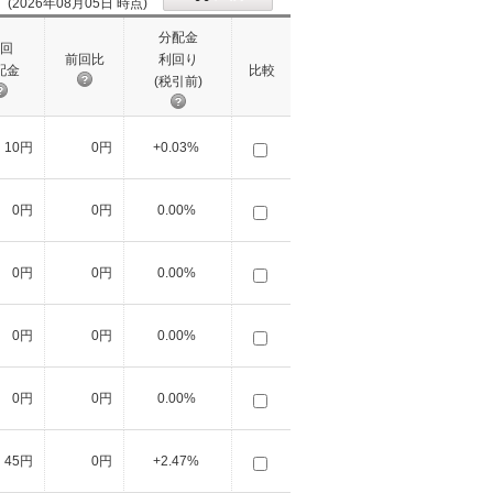
(2026年08月05日 時点)
分配金
回
前回比
利回り
配金
比較
(税引前)
10円
0円
+0.03%
0円
0円
0.00%
0円
0円
0.00%
0円
0円
0.00%
0円
0円
0.00%
45円
0円
+2.47%