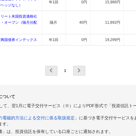
年1回
0円
15,986円
替ヘッジなし）
トリート米国投資適格社
ス・オープン（隔月分配
隔月
40円
11,892円
新興国債券インデックス
年1回
0円
19,299円
1
について
として、翌1月に電子交付サービス（※）によりPDF形式で「投資信託ト
の電磁的方法による交付に係る取扱規定
」に基づき電子交付サービスを
ます。
書」は、投資信託を保有している口座ごとに通知されます。