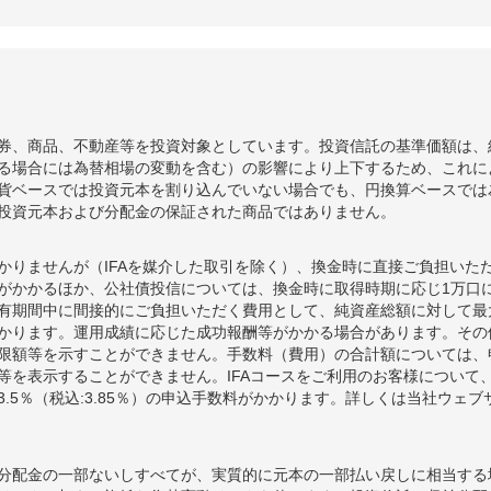
券、商品、不動産等を投資対象としています。投資信託の基準価額は、
る場合には為替相場の変動を含む）の影響により上下するため、これに
貨ベースでは投資元本を割り込んでいない場合でも、円換算ベースでは
投資元本および分配金の保証された商品ではありません。
かりませんが（IFAを媒介した取引を除く）、換金時に直接ご負担いた
額がかかるほか、公社債投信については、換金時に取得時期に応じ1万口に
期間中に間接的にご負担いただく費用として、純資産総額に対して最大年率
かります。運用成績に応じた成功報酬等がかかる場合があります。その
限額等を示すことができません。手数料（費用）の合計額については、
等を表示することができません。IFAコースをご利用のお客様について、
.5％（税込:3.85％）の申込手数料がかかります。詳しくは当社ウェ
分配金の一部ないしすべてが、実質的に元本の一部払い戻しに相当する