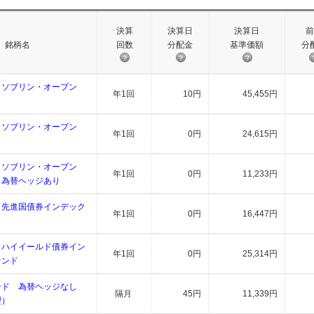
決算
決算日
決算日
前
銘柄名
回数
分配金
基準価額
分
・ソブリン・オープン
年1回
10円
45,455円
）
・ソブリン・オープン
年1回
0円
24,615円
）
・ソブリン・オープン
年1回
0円
11,233円
）為替ヘッジあり
 先進国債券インデック
年1回
0円
16,447円
 ハイイールド債券イン
年1回
0円
25,314円
ァンド
ンド 為替ヘッジなし
隔月
45円
11,339円
型）