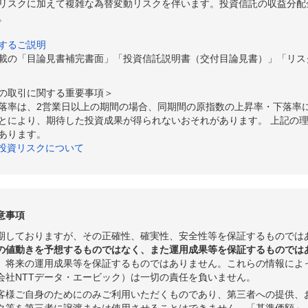
リスクに加えて複雑な為替変動リスクを伴います。投資信託の収益分配
。
するご説明
載の「目論見書補完書面」「投資信託説明書（交付目論見書）」「リス
の取引に関する重要事項＞
落率は、2営業日以上の期間の場合、同期間の原指数の上昇率・下落率
とにより、期待した投資成果が得られないおそれがあります。 上記の
あります。
の投資リスクについて
意事項
期しておりますが、その正確性、確実性、安全性等を保証するものでは
の値動きを予想するものではなく、また運用成果等を保証するものでは
、将来の運用成果等を保証するものではありません。これらの情報によ
会社NTTデータ・エービック）は一切の責任を負いません。
客様ご自身のためにのみご利用いただくものであり、第三者への提供、