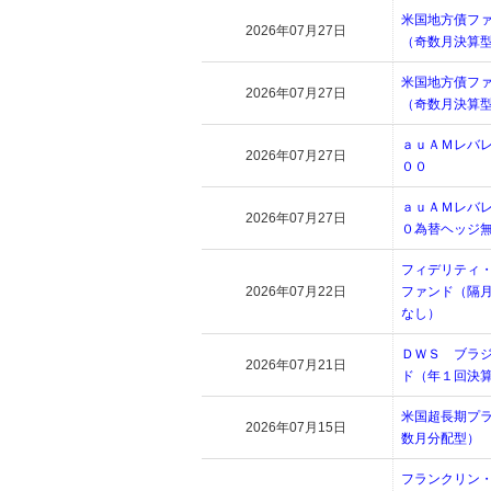
米国地方債フ
2026年07月27日
（奇数月決算
米国地方債フ
2026年07月27日
（奇数月決算
ａｕＡＭレバ
2026年07月27日
００
ａｕＡＭレバ
2026年07月27日
０為替ヘッジ
フィデリティ
2026年07月22日
ファンド（隔
なし）
ＤＷＳ ブラ
2026年07月21日
ド（年１回決
米国超長期プ
2026年07月15日
数月分配型）
フランクリン