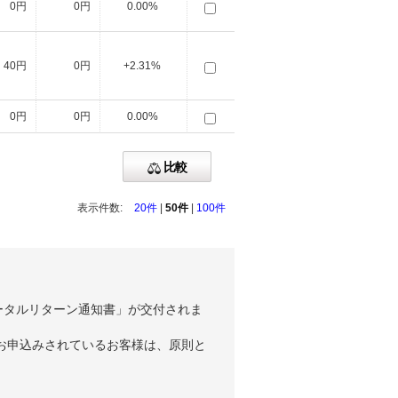
0円
0円
0.00%
40円
0円
+2.31%
0円
0円
0.00%
比較
表示件数:
20件
|
50件
|
100件
ータルリターン通知書」が交付されま
お申込みされているお客様は、原則と