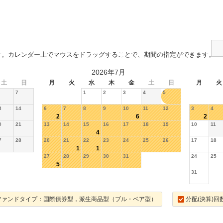
す。カレンダー上でマウスをドラッグすることで、期間の指定ができます。
2026年7月
土
日
月
火
水
木
金
土
日
月
火
7
1
2
3
4
5
3
14
6
7
8
9
10
11
12
3
4
2
6
2
0
21
13
14
15
16
17
18
19
10
11
4
7
28
20
21
22
23
24
25
26
17
18
1
1
27
28
29
30
31
24
25
5
31
ファンドタイプ：国際債券型，派生商品型（ブル・ベア型）
分配(決算)回