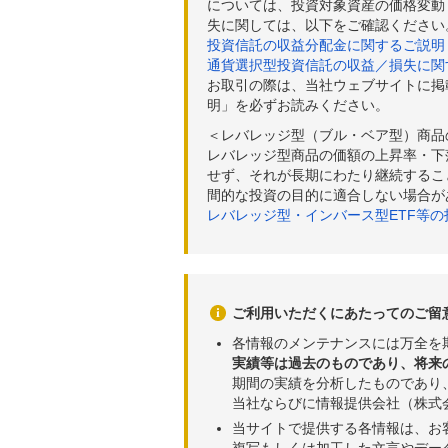
については、投資対象資産の価格変動
失に関しては、以下をご確認ください
投資信託の収益分配金に関するご説明
通貨選択型投資信託の収益／損失に関
お取引の際は、当社ウェブサイトに掲
明」を必ずお読みください。
＜レバレッジ型（ブル・ベア型）商品
レバレッジ型商品の価額の上昇率・下
せず、それが長期にわたり継続するこ
間的な投資の目的に適合しない場合が
レバレッジ型・インバース型ETF等
ご利用いただくにあたってのご留
各情報のメンテナンスには万全を
実績等は過去のものであり、将来
期間の実績を分析したものであり
当社ならびに情報提供会社（株式
当サイトで提供する各情報は、お