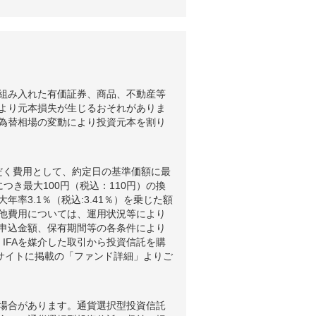
組み入れた有価証券、商品、不動産等
より元本損失が生じるおそれがありま
為替相場の変動により投資元本を割り
だく費用として、約定日の基準価額に最
つき最大100円（税込：110円）の換
3.1％（税込:3.41％）を乗じた額
他費用については、運用状況等により
申込金額、保有期間等の各条件により
IFAを媒介した取引から投資信託を購
ブサイトに掲載の「ファンド詳細」よりご
場合があります。通貨選択型投資信託