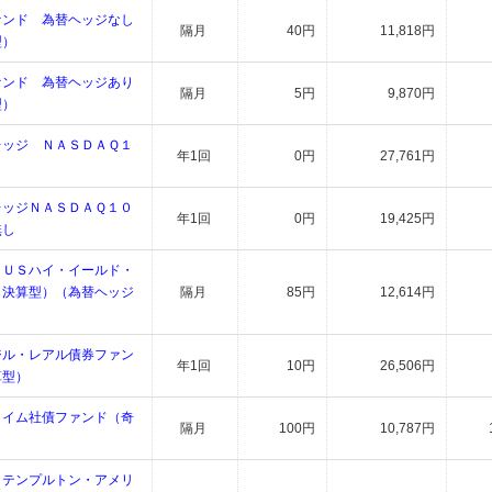
ァンド 為替ヘッジなし
隔月
40円
11,818円
型）
ァンド 為替ヘッジあり
隔月
5円
9,870円
型）
レッジ ＮＡＳＤＡＱ１
年1回
0円
27,761円
レッジＮＡＳＤＡＱ１０
年1回
0円
19,425円
無し
・ＵＳハイ・イールド・
月決算型）（為替ヘッジ
隔月
85円
12,614円
ジル・レアル債券ファン
年1回
10円
26,506円
算型）
ライム社債ファンド（奇
隔月
100円
10,787円
・テンプルトン・アメリ