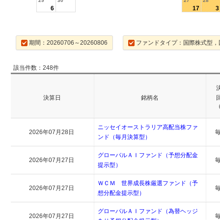
29
30
27
28
6
17
3
期間：20260706～20260806
ファンドタイプ：国際株式型，
該当件数：248件
決算日
銘柄名
ニッセイオーストラリア高配当株ファ
2026年07月28日
ンド（毎月決算型）
グローバルＡＩファンド（予想分配金
2026年07月27日
提示型）
ＷＣＭ 世界成長株厳選ファンド（予
2026年07月27日
想分配金提示型）
グローバルＡＩファンド（為替ヘッジ
2026年07月27日