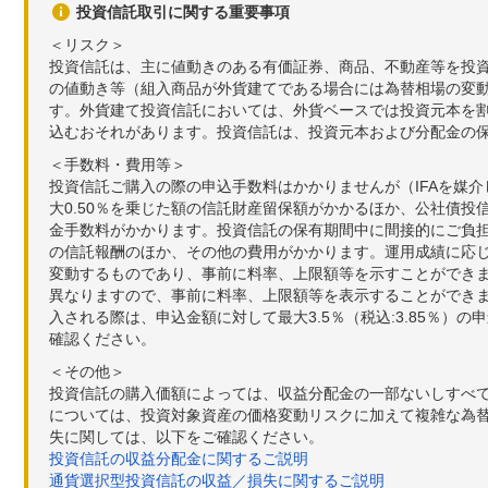
投資信託取引に関する重要事項
＜リスク＞
投資信託は、主に値動きのある有価証券、商品、不動産等を投
の値動き等（組入商品が外貨建てである場合には為替相場の変
す。外貨建て投資信託においては、外貨ベースでは投資元本を
込むおそれがあります。投資信託は、投資元本および分配金の
＜手数料・費用等＞
投資信託ご購入の際の申込手数料はかかりませんが（IFAを媒
大0.50％を乗じた額の信託財産留保額がかかるほか、公社債投
金手数料がかかります。投資信託の保有期間中に間接的にご負担い
の信託報酬のほか、その他の費用がかかります。運用成績に応
変動するものであり、事前に料率、上限額等を示すことができ
異なりますので、事前に料率、上限額等を表示することができませ
入される際は、申込金額に対して最大3.5％（税込:3.85％
確認ください。
＜その他＞
投資信託の購入価額によっては、収益分配金の一部ないしすべ
については、投資対象資産の価格変動リスクに加えて複雑な為
失に関しては、以下をご確認ください。
投資信託の収益分配金に関するご説明
通貨選択型投資信託の収益／損失に関するご説明