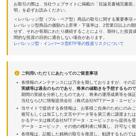
お取引の際は、当社ウェブサイトに掲載の「目論見書補完書面
明」を必ずお読みください。
＜レバレッジ型（ブル・ベア型）商品の取引に関する重要事項
レバレッジ型商品の価額の上昇率・下落率は、2営業日以上の
せず、それが長期にわたり継続することにより、期待した投資成
間的な投資の目的に適合しない場合があります。
レバレッジ型・インバース型ETF等の投資リスクについて
ご利用いただくにあたってのご留意事項
各情報のメンテナンスには万全を期しておりますが、その正
実績等は過去のものであり、将来の値動きを予想するもので
期間の実績を分析したものであり、将来の運用成果等を保証
当社ならびに情報提供会社（株式会社NTTデータ・エービ
当サイトで提供する各情報は、お客様ご自身のためにのみご
複写もしくは加工した文言やデータ等を第三者に譲渡または
かるデータは株式会社NTTデータ・エービックから提供を
データ・エービック、その他の権利者に帰属し、許可なく
各情報は、記載した銘柄の取引を推奨し、勧誘するものでは