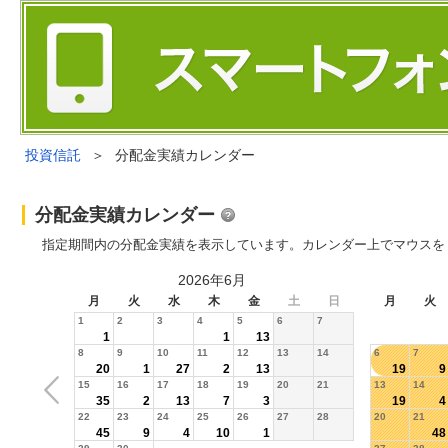
投資信託
＞
分配金実績カレンダー
分配金実績カレンダー
指定期間内の分配金実績を表示しています。カレンダー上でマウスを
2026年6月
月
火
水
木
金
土
日
月
火
1
2
3
4
5
6
7
1
1
13
8
9
10
11
12
13
14
6
7
20
1
27
2
13
19
9
15
16
17
18
19
20
21
13
14
35
2
13
7
3
19
4
22
23
24
25
26
27
28
20
21
45
9
4
10
1
48