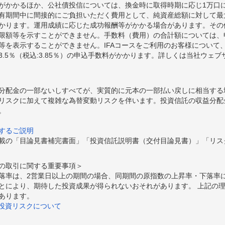
額がかかるほか、公社債投信については、換金時に取得時期に応じ1万口に
期間中に間接的にご負担いただく費用として、純資産総額に対して最大年率
かります。運用成績に応じた成功報酬等がかかる場合があります。その
限額等を示すことができません。手数料（費用）の合計額については、
等を表示することができません。IFAコースをご利用のお客様について、
.5％（税込:3.85％）の申込手数料がかかります。詳しくは当社ウェ
分配金の一部ないしすべてが、実質的に元本の一部払い戻しに相当する
リスクに加えて複雑な為替変動リスクを伴います。投資信託の収益分配
。
するご説明
載の「目論見書補完書面」「投資信託説明書（交付目論見書）」「リス
の取引に関する重要事項＞
落率は、2営業日以上の期間の場合、同期間の原指数の上昇率・下落率
とにより、期待した投資成果が得られないおそれがあります。 上記の
あります。
の投資リスクについて