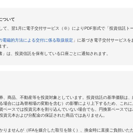
について
として、翌1月に電子交付サービス（※）によりPDF形式で「投資信託ト
の電磁的方法による交付に係る取扱規定
」に基づき電子交付サービスを
ます。
書」は、投資信託を保有している口座ごとに通知されます。
券、商品、不動産等を投資対象としています。投資信託の基準価額は、
る場合には為替相場の変動を含む）の影響により上下するため、これに
貨ベースでは投資元本を割り込んでいない場合でも、円換算ベースでは
投資元本および分配金の保証された商品ではありません。
かりませんが（IFAを媒介した取引を除く）、換金時に直接ご負担いた