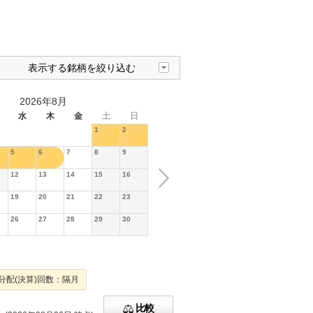
表示する銘柄を絞り込む
2026年8月
水
木
金
土
日
1
2
5
6
7
8
9
12
13
14
15
16
19
20
21
22
23
26
27
28
29
30
分配(決算)回数：隔月
比較