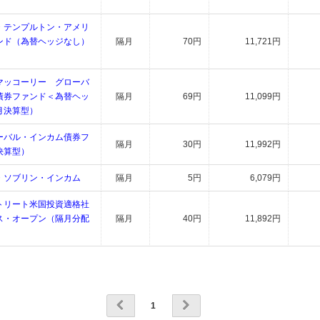
・テンプルトン・アメリ
ンド（為替ヘッジなし）
隔月
70円
11,721円
）
マッコーリー グローバ
債券ファンド＜為替ヘッ
隔月
69円
11,099円
月決算型）
ーバル・インカム債券フ
隔月
30円
11,992円
決算型）
・ソブリン・インカム
隔月
5円
6,079円
トリート米国投資適格社
ス・オープン（隔月分配
隔月
40円
11,892円
1