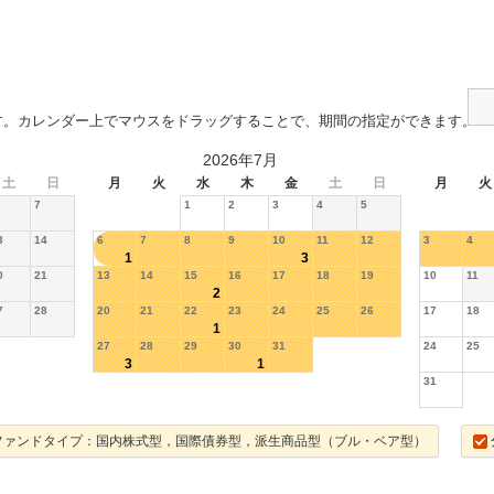
す。カレンダー上でマウスをドラッグすることで、期間の指定ができます。
2026年7月
土
日
月
火
水
木
金
土
日
月
火
7
1
2
3
4
5
3
14
6
7
8
9
10
11
12
3
4
1
3
0
21
13
14
15
16
17
18
19
10
11
2
7
28
20
21
22
23
24
25
26
17
18
1
27
28
29
30
31
24
25
3
1
31
ファンドタイプ：国内株式型，国際債券型，派生商品型（ブル・ベア型）