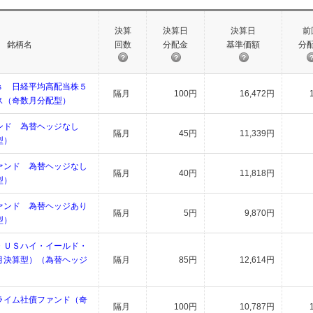
決算
決算日
決算日
前
銘柄名
回数
分配金
基準価額
分
ｓ 日経平均高配当株５
隔月
100円
16,472円
ス（奇数月分配型）
ンド 為替ヘッジなし
隔月
45円
11,339円
型）
ァンド 為替ヘッジなし
隔月
40円
11,818円
型）
ァンド 為替ヘッジあり
隔月
5円
9,870円
型）
・ＵＳハイ・イールド・
月決算型）（為替ヘッジ
隔月
85円
12,614円
ライム社債ファンド（奇
隔月
100円
10,787円