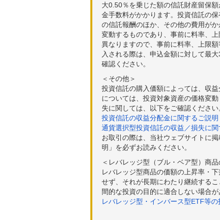
大0.50％を乗じた額の信託財産留保
金手数料がかかります。投資信託の保有
の信託報酬のほか、その他の費用がか
変動するものであり、事前に料率、上
異なりますので、事前に料率、上限額
入される際は、申込金額に対して最大3
確認ください。
＜その他＞
投資信託の購入価額によっては、収益
については、投資対象資産の価格変動
失に関しては、以下をご確認ください
投資信託の収益分配金に関するご説明
通貨選択型投資信託の収益／損失に関
お取引の際は、当社ウェブサイトに掲
明」を必ずお読みください。
＜レバレッジ型（ブル・ベア型）商品
レバレッジ型商品の価額の上昇率・下
せず、それが長期にわたり継続するこ
間的な投資の目的に適合しない場合が
レバレッジ型・インバース型ETF等