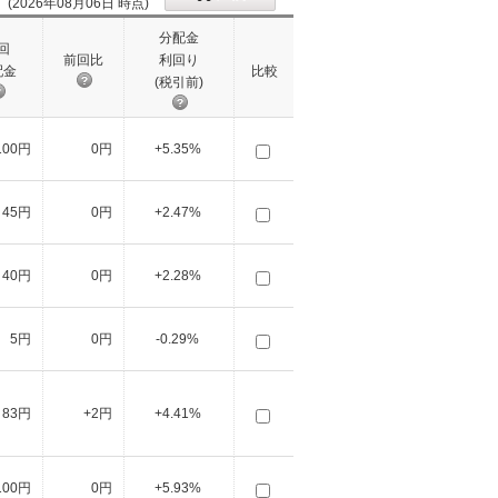
(2026年08月06日 時点)
分配金
回
前回比
利回り
配金
比較
(税引前)
100円
0円
+5.35%
45円
0円
+2.47%
40円
0円
+2.28%
5円
0円
-0.29%
83円
+2円
+4.41%
100円
0円
+5.93%