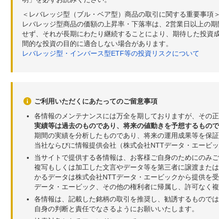
＜レバレッジ型（ブル・ベア型）商品の取引に関する重要事項
レバレッジ型商品の価額の上昇率・下落率は、2営業日以上の
せず、それが長期にわたり継続することにより、期待した投資成
間的な投資の目的に適合しない場合があります。
レバレッジ型・インバース型ETF等の投資リスクについて
ご利用いただくにあたってのご留意事項
各情報のメンテナンスには万全を期しておりますが、その正
実績等は過去のものであり、将来の値動きを予想するもので
期間の実績を分析したものであり、将来の運用成果等を保証
当社ならびに情報提供会社（株式会社NTTデータ・エービ
当サイトで提供する各情報は、お客様ご自身のためにのみご
複写もしくは加工した文言やデータ等を第三者に譲渡または
かるデータは株式会社NTTデータ・エービックから提供を
データ・エービック、その他の権利者に帰属し、許可なく
各情報は、記載した銘柄の取引を推奨し、勧誘するものでは
自身の判断と責任でなさるようにお願いいたします。