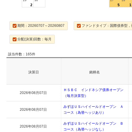
29
30
27
28
2
5
1
期間：20260707～20260807
ファンドタイプ：国際債券型，
分配(決算)回数：毎月
該当件数：165件
決算日
銘柄名
ＨＳＢＣ インドネシア債券オープン
2026年08月07日
（毎月決算型）
みずほＵＳハイイールドオープン Ａ
2026年08月07日
コース（為替ヘッジあり）
みずほＵＳハイイールドオープン Ｂ
2026年08月07日
コース（為替ヘッジなし）