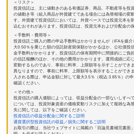
＜リスク＞
投資信託は、主に値動きのある有価証券、商品、不動産等を投
の値動き等（組入商品が外貨建てである場合には為替相場の変
す。外貨建て投資信託においては、外貨ベースでは投資元本を
込むおそれがあります。投資信託は、投資元本および分配金の
＜手数料・費用等＞
投資信託ご購入の際の申込手数料はかかりませんが（IFAを媒
大0.50％を乗じた額の信託財産留保額がかかるほか、公社債投
金手数料がかかります。投資信託の保有期間中に間接的にご負担い
の信託報酬のほか、その他の費用がかかります。運用成績に応
変動するものであり、事前に料率、上限額等を示すことができ
異なりますので、事前に料率、上限額等を表示することができませ
入される際は、申込金額に対して最大3.5％（税込:3.85％
確認ください。
＜その他＞
投資信託の購入価額によっては、収益分配金の一部ないしすべ
については、投資対象資産の価格変動リスクに加えて複雑な為
失に関しては、以下をご確認ください。
投資信託の収益分配金に関するご説明
通貨選択型投資信託の収益／損失に関するご説明
お取引の際は、当社ウェブサイトに掲載の「目論見書補完書面
明」を必ずお読みください。