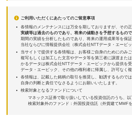
ご利用いただくにあたってのご留意事項
各情報のメンテナンスには万全を期しておりますが、その正
実績等は過去のものであり、将来の値動きを予想するもので
期間の実績を分析したものであり、将来の運用成果等を保証
当社ならびに情報提供会社（株式会社NTTデータ・エービ
当サイトで提供する各情報は、お客様ご自身のためにのみご
複写もしくは加工した文言やデータ等を第三者に譲渡または
かるデータは株式会社NTTデータ・エービックから提供を
データ・エービック、その他の権利者に帰属し、許可なく
各情報は、記載した銘柄の取引を推奨し、勧誘するものでは
自身の判断と責任でなさるようにお願いいたします。
検索対象となるファンドについて
マネックス証券で取り扱いしている投資信託のうち、以
検索対象外のファンド：外国投資信託（外貨建てMMF