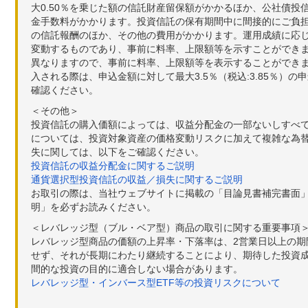
大0.50％を乗じた額の信託財産留保額がかかるほか、公社債投
金手数料がかかります。投資信託の保有期間中に間接的にご負担い
の信託報酬のほか、その他の費用がかかります。運用成績に応
変動するものであり、事前に料率、上限額等を示すことができ
異なりますので、事前に料率、上限額等を表示することができませ
入される際は、申込金額に対して最大3.5％（税込:3.85％
確認ください。
＜その他＞
投資信託の購入価額によっては、収益分配金の一部ないしすべ
については、投資対象資産の価格変動リスクに加えて複雑な為
失に関しては、以下をご確認ください。
投資信託の収益分配金に関するご説明
通貨選択型投資信託の収益／損失に関するご説明
お取引の際は、当社ウェブサイトに掲載の「目論見書補完書面
明」を必ずお読みください。
＜レバレッジ型（ブル・ベア型）商品の取引に関する重要事項
レバレッジ型商品の価額の上昇率・下落率は、2営業日以上の
せず、それが長期にわたり継続することにより、期待した投資成
間的な投資の目的に適合しない場合があります。
レバレッジ型・インバース型ETF等の投資リスクについて