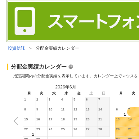
投資信託
＞
分配金実績カレンダー
分配金実績カレンダー
指定期間内の分配金実績を表示しています。カレンダー上でマウスを
2026年6月
月
火
水
木
金
土
日
月
火
1
2
3
4
5
6
7
8
9
10
11
12
13
14
6
7
1
15
16
17
18
19
20
21
13
14
22
23
24
25
26
27
28
20
21
1