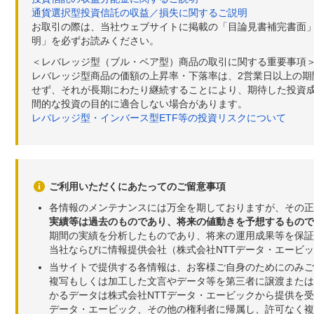
通貨選択型投資信託の収益／損失に関するご説明
お取引の際は、当社ウェブサイトに掲載の「目論見書補完書面
明」を必ずお読みください。
＜レバレッジ型（ブル・ベア型）商品の取引に関する重要事項
レバレッジ型商品の価額の上昇率・下落率は、2営業日以上の
せず、それが長期にわたり継続することにより、期待した投資成
間的な投資の目的に適合しない場合があります。
レバレッジ型・インバース型ETF等の投資リスクについて
ご利用いただくにあたってのご留意事項
各情報のメンテナンスには万全を期しておりますが、その正
実績等は過去のものであり、将来の値動きを予想するもので
期間の実績を分析したものであり、将来の運用成果等を保証
当社ならびに情報提供会社（株式会社NTTデータ・エービ
当サイトで提供する各情報は、お客様ご自身のためにのみご
複写もしくは加工した文言やデータ等を第三者に譲渡または
かるデータは株式会社NTTデータ・エービックから提供を
データ・エービック、その他の権利者に帰属し、許可なく