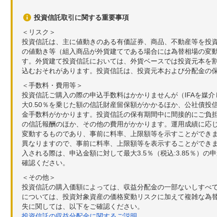
投資信託取引に関する重要事項
＜リスク＞
投資信託は、主に値動きのある有価証券、商品、不動産等を投
の値動き等（組入商品が外貨建てである場合には為替相場の変
す。外貨建て投資信託においては、外貨ベースでは投資元本を
込むおそれがあります。投資信託は、投資元本および分配金の
＜手数料・費用等＞
投資信託ご購入の際の申込手数料はかかりませんが（IFAを媒
大0.50％を乗じた額の信託財産留保額がかかるほか、公社債投
金手数料がかかります。投資信託の保有期間中に間接的にご負担い
の信託報酬のほか、その他の費用がかかります。運用成績に応
変動するものであり、事前に料率、上限額等を示すことができ
異なりますので、事前に料率、上限額等を表示することができませ
入される際は、申込金額に対して最大3.5％（税込:3.85％
確認ください。
＜その他＞
投資信託の購入価額によっては、収益分配金の一部ないしすべ
については、投資対象資産の価格変動リスクに加えて複雑な為
失に関しては、以下をご確認ください。
投資信託の収益分配金に関するご説明