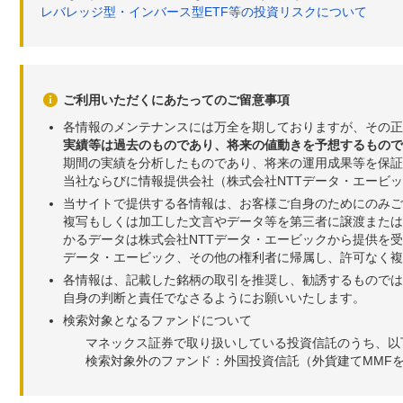
レバレッジ型・インバース型ETF等の投資リスクについて
ご利用いただくにあたってのご留意事項
各情報のメンテナンスには万全を期しておりますが、その正
実績等は過去のものであり、将来の値動きを予想するもので
期間の実績を分析したものであり、将来の運用成果等を保証
当社ならびに情報提供会社（株式会社NTTデータ・エービ
当サイトで提供する各情報は、お客様ご自身のためにのみご
複写もしくは加工した文言やデータ等を第三者に譲渡または
かるデータは株式会社NTTデータ・エービックから提供を
データ・エービック、その他の権利者に帰属し、許可なく
各情報は、記載した銘柄の取引を推奨し、勧誘するものでは
自身の判断と責任でなさるようにお願いいたします。
検索対象となるファンドについて
マネックス証券で取り扱いしている投資信託のうち、以
検索対象外のファンド：外国投資信託（外貨建てMMF