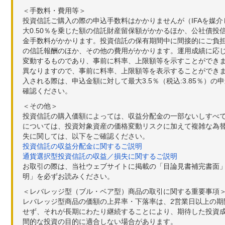
＜手数料・費用等＞
投資信託ご購入の際の申込手数料はかかりませんが（IFAを媒
大0.50％を乗じた額の信託財産留保額がかかるほか、公社債投
金手数料がかかります。投資信託の保有期間中に間接的にご負担い
の信託報酬のほか、その他の費用がかかります。運用成績に応
変動するものであり、事前に料率、上限額等を示すことができ
異なりますので、事前に料率、上限額等を表示することができませ
入される際は、申込金額に対して最大3.5％（税込:3.85％
確認ください。
＜その他＞
投資信託の購入価額によっては、収益分配金の一部ないしすべ
については、投資対象資産の価格変動リスクに加えて複雑な為
失に関しては、以下をご確認ください。
投資信託の収益分配金に関するご説明
通貨選択型投資信託の収益／損失に関するご説明
お取引の際は、当社ウェブサイトに掲載の「目論見書補完書面
明」を必ずお読みください。
＜レバレッジ型（ブル・ベア型）商品の取引に関する重要事項
レバレッジ型商品の価額の上昇率・下落率は、2営業日以上の
せず、それが長期にわたり継続することにより、期待した投資成
間的な投資の目的に適合しない場合があります。