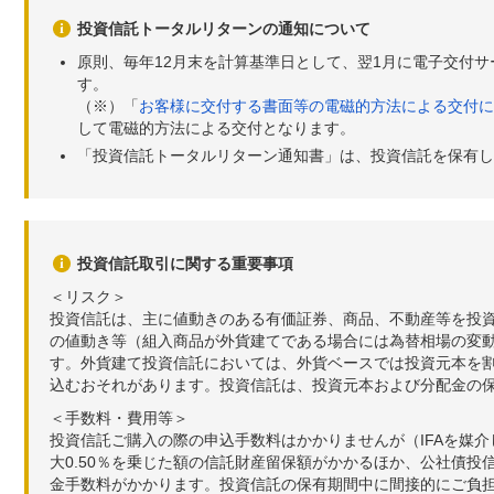
投資信託トータルリターンの通知について
原則、毎年12月末を計算基準日として、翌1月に電子交付
す。
（※）「
お客様に交付する書面等の電磁的方法による交付に
して電磁的方法による交付となります。
「投資信託トータルリターン通知書」は、投資信託を保有し
投資信託取引に関する重要事項
＜リスク＞
投資信託は、主に値動きのある有価証券、商品、不動産等を投
の値動き等（組入商品が外貨建てである場合には為替相場の変
す。外貨建て投資信託においては、外貨ベースでは投資元本を
込むおそれがあります。投資信託は、投資元本および分配金の
＜手数料・費用等＞
投資信託ご購入の際の申込手数料はかかりませんが（IFAを媒
大0.50％を乗じた額の信託財産留保額がかかるほか、公社債投
金手数料がかかります。投資信託の保有期間中に間接的にご負担い