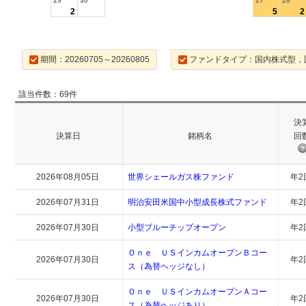
29
30
27
28
2
5
2
期間：20260705～20260805
ファンドタイプ：国内株式型，
該当件数：69件
決
決算日
銘柄名
回
2026年08月05日
世界シェールガス株ファンド
年2
2026年07月31日
明治安田米国中小型成長株式ファンド
年2
2026年07月30日
小型ブルーチップオープン
年2
Ｏｎｅ ＵＳインカムオープンＢコー
2026年07月30日
年2
ス（為替ヘッジなし）
Ｏｎｅ ＵＳインカムオープンＡコー
2026年07月30日
年2
ス（為替ヘッジあり）