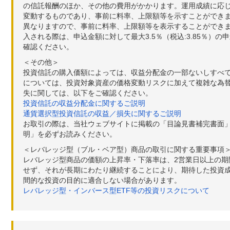
の信託報酬のほか、その他の費用がかかります。運用成績に応
変動するものであり、事前に料率、上限額等を示すことができ
異なりますので、事前に料率、上限額等を表示することができませ
入される際は、申込金額に対して最大3.5％（税込:3.85％
確認ください。
＜その他＞
投資信託の購入価額によっては、収益分配金の一部ないしすべ
については、投資対象資産の価格変動リスクに加えて複雑な為
失に関しては、以下をご確認ください。
投資信託の収益分配金に関するご説明
通貨選択型投資信託の収益／損失に関するご説明
お取引の際は、当社ウェブサイトに掲載の「目論見書補完書面
明」を必ずお読みください。
＜レバレッジ型（ブル・ベア型）商品の取引に関する重要事項
レバレッジ型商品の価額の上昇率・下落率は、2営業日以上の
せず、それが長期にわたり継続することにより、期待した投資成
間的な投資の目的に適合しない場合があります。
レバレッジ型・インバース型ETF等の投資リスクについて