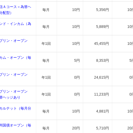
信Ａコース＜為替ヘ
毎月
10円
5,356円
10
分配型）
ンド・インカム（為
毎月
10円
5,889円
10
ブリン・オープン
年1回
10円
45,455円
10
カム・オープン（毎
毎月
5円
8,353円
5
ブリン・オープン
年1回
0円
24,615円
0
ブリン・オープン
年1回
0円
11,233円
0
替ヘッジあり
カルテット（毎月分
毎月
10円
4,881円
10
州国債オープン（毎
毎月
20円
5,710円
20