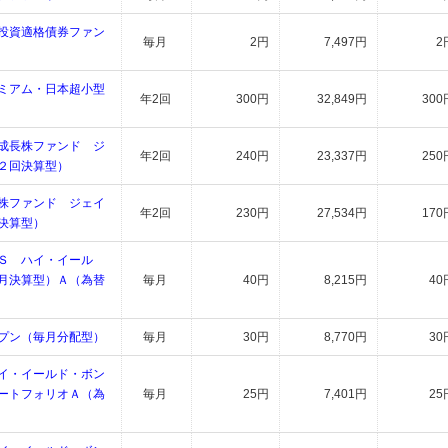
投資適格債券ファン
毎月
2円
7,497円
2
ミアム・日本超小型
年2回
300円
32,849円
300
成長株ファンド ジ
年2回
240円
23,337円
250
２回決算型）
株ファンド ジェイ
年2回
230円
27,534円
170
決算型）
Ｓ ハイ・イール
月決算型）Ａ（為替
毎月
40円
8,215円
40
プン（毎月分配型）
毎月
30円
8,770円
30
イ・イールド・ボン
ートフォリオＡ（為
毎月
25円
7,401円
25