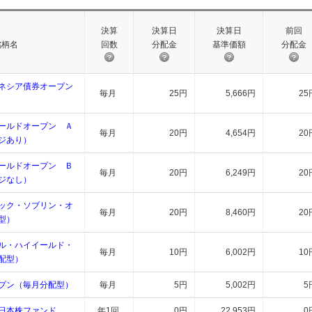
決算
決算日
決算日
前回
銘柄名
回数
分配金
基準価額
分配金
ネシア債券オープン
毎月
25円
5,666円
25
ールドオープン Ａ
毎月
20円
4,654円
20
ジあり）
ールドオープン Ｂ
毎月
20円
6,249円
20
ジなし）
ック・ソブリン・オ
毎月
20円
8,460円
20
型）
ル・ハイイールド・
毎月
10円
6,002円
10
配型）
プン（毎月分配型）
毎月
5円
5,002円
5
日本株ファンド
年1回
0円
22,953円
0