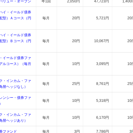
バリュー・オープン
年1回
2,050円
47,723円
1,400
ハイ・イールド債券
配型）Ａコース（円
毎月
20円
5,721円
20
ハイ・イールド債券
配型）Ｂコース（円
毎月
20円
10,067円
20
・イールド債券ファ
アルコース）（毎月
毎月
10円
3,095円
10
ク・インカム・ファ
毎月
25円
8,761円
25
為替ヘッジなし）
レンシー・債券ファ
毎月
10円
5,318円
10
）
ク・インカム・ファ
毎月
10円
6,170円
10
為替ヘッジあり）
券ファンド
毎月
3円
7,786円
3