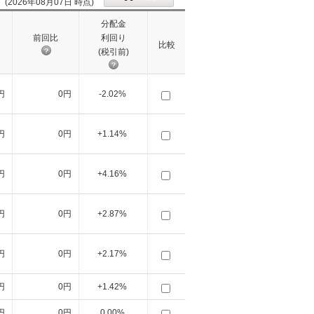
(2026年08月07日 時点)
分配金
前回比
利回り
比較
(税引前)
円
0円
-2.02%
円
0円
+1.14%
円
0円
+4.16%
円
0円
+2.87%
円
0円
+2.17%
円
0円
+1.42%
円
0円
0.00%