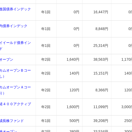
進国債券インデック
年1回
0円
16,447円
0
内債券インデック
年1回
0円
8,848円
0
イイールド債券イン
年1回
0円
25,314円
0
ド
オープン
年2回
1,640円
38,563円
1,170
カムオープンＢコー
年2回
140円
15,151円
140
し）
カムオープンＡコー
年2回
120円
8,366円
120
り）
経４００アクティブ
年2回
1,600円
11,099円
3,000
成長株ファンド
年1回
500円
39,208円
250
株オープン
年2回
380円
33,534円
300