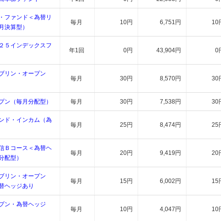
・ファンド＜為替リ
毎月
10円
6,751円
10
月決算型）
２５インデックスフ
年1回
0円
43,904円
0
ブリン・オープン
毎月
30円
8,570円
30
プン（毎月分配型）
毎月
30円
7,538円
30
ンド・インカム（為
毎月
25円
8,474円
25
信Ｂコース＜為替ヘ
毎月
20円
9,419円
20
分配型）
ブリン・オープン
毎月
15円
6,002円
15
替ヘッジあり
プン・為替ヘッジ
毎月
10円
4,047円
10