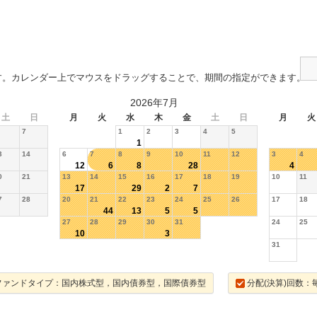
す。カレンダー上でマウスをドラッグすることで、期間の指定ができます。
2026年7月
土
日
月
火
水
木
金
土
日
月
火
7
1
2
3
4
5
1
3
14
6
7
8
9
10
11
12
3
4
12
6
8
28
4
0
21
13
14
15
16
17
18
19
10
11
17
29
2
7
7
28
20
21
22
23
24
25
26
17
18
44
13
5
5
27
28
29
30
31
24
25
10
3
31
ファンドタイプ：国内株式型，国内債券型，国際債券型
分配(決算)回数：