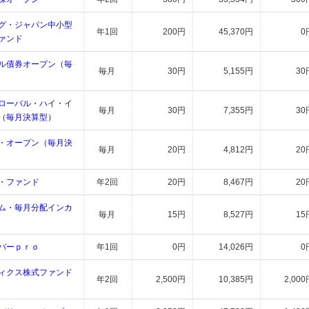
グ・ジャパン中小型
年1回
200円
45,370円
0
ァンド
ル債券オープン（毎
毎月
30円
5,155円
30
ローバル・ハイ・イ
毎月
30円
7,355円
30
（毎月決算型）
・オープン（毎月決
毎月
20円
4,812円
20
・ファンド
年2回
20円
8,467円
20
ム・毎月分配インカ
毎月
15円
8,527円
15
バーｐｒｏ
年1回
0円
14,026円
0
ィクス株式ファンド
年2回
2,500円
10,385円
2,000