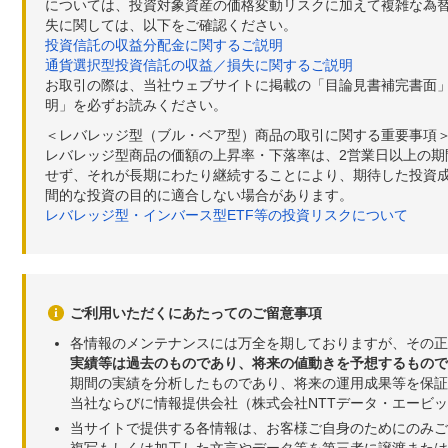
については、投資対象資産の価格変動リスクに加えて複雑な為
失に関しては、以下をご確認ください。
投資信託の収益分配金に関するご説明
通貨選択型投資信託の収益／損失に関するご説明
お取引の際は、当社ウェブサイトに掲載の「目論見書補完書面
明」を必ずお読みください。
＜レバレッジ型（ブル・ベア型）商品の取引に関する重要事項
レバレッジ型商品の価額の上昇率・下落率は、2営業日以上の
せず、それが長期にわたり継続することにより、期待した投資成
間的な投資の目的に適合しない場合があります。
レバレッジ型・インバース型ETF等の投資リスクについて
ご利用いただくにあたってのご留意事項
各情報のメンテナンスには万全を期しておりますが、その正
実績等は過去のものであり、将来の値動きを予想するもので
期間の実績を分析したものであり、将来の運用成果等を保証
当社ならびに情報提供会社（株式会社NTTデータ・エービ
当サイトで提供する各情報は、お客様ご自身のためにのみご