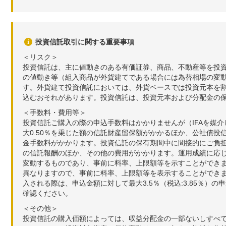
投資信託取引に関する重要事項
＜リスク＞
投資信託は、主に値動きのある有価証券、商品、不動産等を投
の値動き等（組入商品が外貨建てである場合には為替相場の変
す。外貨建て投資信託においては、外貨ベースでは投資元本を
込むおそれがあります。投資信託は、投資元本および分配金の
＜手数料・費用等＞
投資信託ご購入の際の申込手数料はかかりませんが（IFAを媒
大0.50％を乗じた額の信託財産留保額がかかるほか、公社債投
金手数料がかかります。投資信託の保有期間中に間接的にご負担い
の信託報酬のほか、その他の費用がかかります。運用成績に応
変動するものであり、事前に料率、上限額等を示すことができ
異なりますので、事前に料率、上限額等を表示することができませ
入される際は、申込金額に対して最大3.5％（税込:3.85％
確認ください。
＜その他＞
投資信託の購入価額によっては、収益分配金の一部ないしすべ