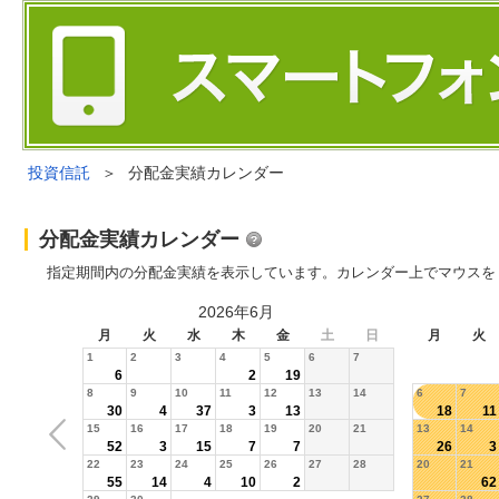
投資信託
＞
分配金実績カレンダー
分配金実績カレンダー
指定期間内の分配金実績を表示しています。カレンダー上でマウスを
2026年6月
月
火
水
木
金
土
日
月
火
1
2
3
4
5
6
7
6
2
19
8
9
10
11
12
13
14
6
7
30
4
37
3
13
18
11
15
16
17
18
19
20
21
13
14
52
3
15
7
7
26
3
22
23
24
25
26
27
28
20
21
55
14
4
10
2
62