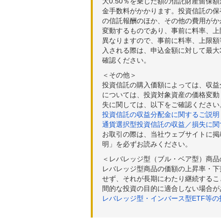
大0.50％を乗じた額の信託財産留保
金手数料がかかります。投資信託の保有
の信託報酬のほか、その他の費用がか
変動するものであり、事前に料率、上
異なりますので、事前に料率、上限額
入される際は、申込金額に対して最大3
確認ください。
＜その他＞
投資信託の購入価額によっては、収益
については、投資対象資産の価格変動
失に関しては、以下をご確認ください
投資信託の収益分配金に関するご説明
通貨選択型投資信託の収益／損失に関
お取引の際は、当社ウェブサイトに掲
明」を必ずお読みください。
＜レバレッジ型（ブル・ベア型）商品
レバレッジ型商品の価額の上昇率・下
せず、それが長期にわたり継続するこ
間的な投資の目的に適合しない場合が
レバレッジ型・インバース型ETF等