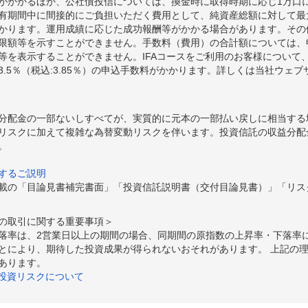
額がかかるほか、公社債投信については、換金時に取得時期に応じ1万口に
期間中に間接的にご負担いただく費用として、純資産総額に対して最大年率
かります。運用成績に応じた成功報酬等がかかる場合があります。その
限額等を示すことができません。手数料（費用）の合計額については、
等を表示することができません。IFAコースをご利用のお客様について、
.5％（税込:3.85％）の申込手数料がかかります。詳しくは当社ウェ
分配金の一部ないしすべてが、実質的に元本の一部払い戻しに相当する
リスクに加えて複雑な為替変動リスクを伴います。投資信託の収益分配
。
するご説明
載の「目論見書補完書面」「投資信託説明書（交付目論見書）」「リス
の取引に関する重要事項＞
落率は、2営業日以上の期間の場合、同期間の原指数の上昇率・下落率
とにより、期待した投資成果が得られないおそれがあります。 上記の
あります。
の投資リスクについて