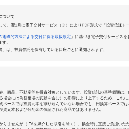
について
として、翌1月に電子交付サービス（※）によりPDF形式で「投資信託ト
の電磁的方法による交付に係る取扱規定
」に基づき電子交付サービスを
ます。
書」は、投資信託を保有している口座ごとに通知されます。
券、商品、不動産等を投資対象としています。投資信託の基準価額は、
る場合には為替相場の変動を含む）の影響により上下するため、これに
貨ベースでは投資元本を割り込んでいない場合でも、円換算ベースでは
投資元本および分配金の保証された商品ではありません。
かりませんが（IFAを媒介した取引を除く）、換金時に直接ご負担いた