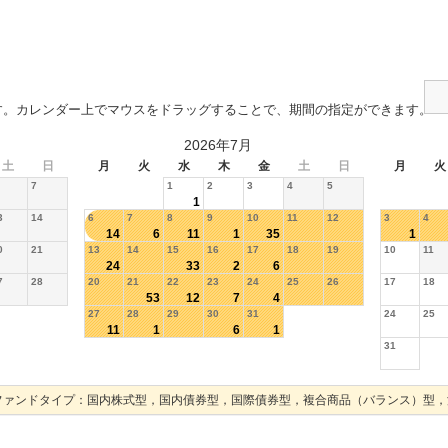
す。カレンダー上でマウスをドラッグすることで、期間の指定ができます。
2026年7月
土
日
月
火
水
木
金
土
日
月
火
7
1
2
3
4
5
1
3
14
6
7
8
9
10
11
12
3
4
14
6
11
1
35
1
0
21
13
14
15
16
17
18
19
10
11
24
33
2
6
7
28
20
21
22
23
24
25
26
17
18
53
12
7
4
27
28
29
30
31
24
25
11
1
6
1
31
ファンドタイプ：国内株式型，国内債券型，国際債券型，複合商品（バランス）型，