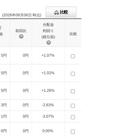
比較
(2026年08月06日 時点)
分配金
回
前回比
利回り
金
比較
(税引前)
5円
0円
+1.07%
5円
0円
+1.02%
5円
0円
+1.26%
3円
0円
-2.63%
1円
0円
-3.07%
0円
0円
0.00%