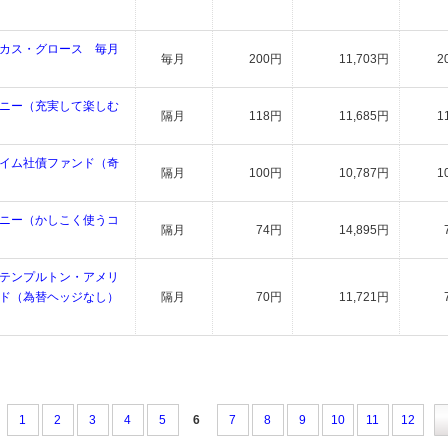
カス・グロース 毎月
毎月
200円
11,703円
2
ニー（充実して楽しむ
隔月
118円
11,685円
1
イム社債ファンド（奇
隔月
100円
10,787円
1
ニー（かしこく使うコ
隔月
74円
14,895円
テンプルトン・アメリ
ド（為替ヘッジなし）
隔月
70円
11,721円
1
2
3
4
5
6
7
8
9
10
11
12