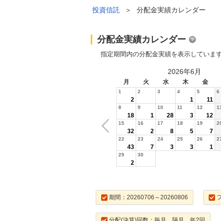
投資信託
＞
分配金実績カレンダー
分配金実績カレンダー
指定期間内の分配金実績を表示していま
2026年6月
月
火
水
木
金
1
2
3
4
5
6
2
1
11
8
9
10
11
12
1
18
1
28
3
12
15
16
17
18
19
2
32
2
8
5
7
22
23
24
25
26
2
43
7
3
3
1
29
30
2
期間：20260706～20260806
分配(決算)回数：毎月，隔月，年2回