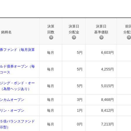
決算
決算日
決算日
前
銘柄名
回数
分配金
基準価額
分配
券ファンド（毎月決算
毎月
5円
6,603円
ルド債券オープン（毎
毎月
5円
4,255円
コース
ジング・ボンド・オー
毎月
5円
5,015円
（為替ヘッジあり）
ンカムオープン
毎月
3円
8,468円
リン・オープン
毎月
1円
8,412円
５倍バランスファンド
毎月
0円
7,213円
示型）