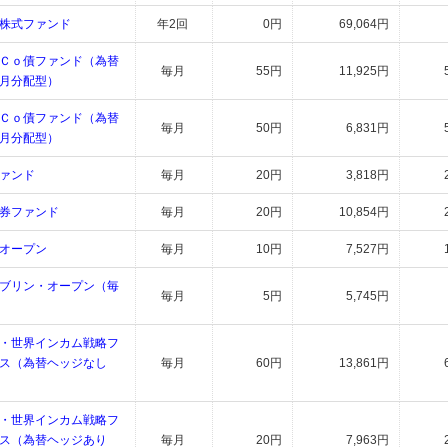
株式ファンド
年2回
0円
69,064円
Ｃｏ債ファンド（為替
毎月
55円
11,925円
月分配型）
Ｃｏ債ファンド（為替
毎月
50円
6,831円
月分配型）
ァンド
毎月
20円
3,818円
券ファンド
毎月
20円
10,854円
オープン
毎月
10円
7,527円
ブリン・オープン（毎
毎月
5円
5,745円
・世界インカム戦略フ
ース（為替ヘッジなし
毎月
60円
13,861円
・世界インカム戦略フ
ース（為替ヘッジあり
毎月
20円
7,963円