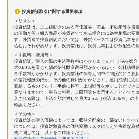
投資信託取引に関する重要事項
＜リスク＞
投資信託は、主に値動きのある有価証券、商品、不動産等を投
の値動き等（組入商品が外貨建てである場合には為替相場の変
す。外貨建て投資信託においては、外貨ベースでは投資元本を
込むおそれがあります。投資信託は、投資元本および分配金の
＜手数料・費用等＞
投資信託ご購入の際の申込手数料はかかりませんが（IFAを媒
大0.50％を乗じた額の信託財産留保額がかかるほか、公社債投
金手数料がかかります。投資信託の保有期間中に間接的にご負担い
の信託報酬のほか、その他の費用がかかります。運用成績に応
変動するものであり、事前に料率、上限額等を示すことができ
異なりますので、事前に料率、上限額等を表示することができませ
入される際は、申込金額に対して最大3.5％（税込:3.85％
確認ください。
＜その他＞
投資信託の購入価額によっては、収益分配金の一部ないしすべ
については、投資対象資産の価格変動リスクに加えて複雑な為
失に関しては、以下をご確認ください。
投資信託の収益分配金に関するご説明