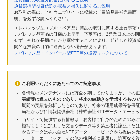
通貨選択型投資信託の収益／損失に関するご説明
お取引の際は、当社ウェブサイトに掲載の「目論見書補完書面
明」を必ずお読みください。
＜レバレッジ型（ブル・ベア型）商品の取引に関する重要事項
レバレッジ型商品の価額の上昇率・下落率は、2営業日以上の
せず、それが長期にわたり継続することにより、期待した投資成
間的な投資の目的に適合しない場合があります。
レバレッジ型・インバース型ETF等の投資リスクについて
ご利用いただくにあたってのご留意事項
各情報のメンテナンスには万全を期しておりますが、その正
実績等は過去のものであり、将来の値動きを予想するもので
期間の実績を分析したものであり、将来の運用成果等を保証
当社ならびに情報提供会社（株式会社NTTデータ・エービ
当サイトで提供する各情報は、お客様ご自身のためにのみご
複写もしくは加工した文言やデータ等を第三者に譲渡または
かるデータは株式会社NTTデータ・エービックから提供を
データ・エービック、その他の権利者に帰属し、許可なく