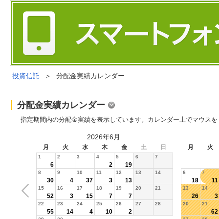
投資信託
＞
分配金実績カレンダー
分配金実績カレンダー
指定期間内の分配金実績を表示しています。カレンダー上でマウスを
2026年6月
月
火
水
木
金
土
日
月
火
1
2
3
4
5
6
7
6
2
19
8
9
10
11
12
13
14
6
7
30
4
37
3
13
18
11
15
16
17
18
19
20
21
13
14
52
3
15
7
7
26
3
22
23
24
25
26
27
28
20
21
55
14
4
10
2
62