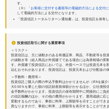
す。
（※）「
お客様に交付する書面等の電磁的方法による交付に
して電磁的方法による交付となります。
「投資信託トータルリターン通知書」は、投資信託を保有し
投資信託取引に関する重要事項
＜リスク＞
投資信託は、主に値動きのある有価証券、商品、不動産等を投
の値動き等（組入商品が外貨建てである場合には為替相場の変
す。外貨建て投資信託においては、外貨ベースでは投資元本を
込むおそれがあります。投資信託は、投資元本および分配金の
＜手数料・費用等＞
投資信託ご購入の際の申込手数料はかかりませんが（IFAを媒
大0.50％を乗じた額の信託財産留保額がかかるほか、公社債投
金手数料がかかります。投資信託の保有期間中に間接的にご負担い
の信託報酬のほか、その他の費用がかかります。運用成績に応
変動するものであり、事前に料率、上限額等を示すことができ
異なりますので、事前に料率、上限額等を表示することができませ