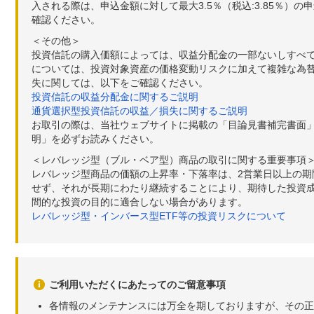
入される際は、申込金額に対して最大3.5％（税込:3.85％
確認ください。
＜その他＞
投資信託の購入価額によっては、収益分配金の一部ないしすべ
については、投資対象資産の価格変動リスクに加えて複雑な為
失に関しては、以下をご確認ください。
投資信託の収益分配金に関するご説明
通貨選択型投資信託の収益／損失に関するご説明
お取引の際は、当社ウェブサイトに掲載の「目論見書補完書面
明」を必ずお読みください。
＜レバレッジ型（ブル・ベア型）商品の取引に関する重要事項
レバレッジ型商品の価額の上昇率・下落率は、2営業日以上の
せず、それが長期にわたり継続することにより、期待した投資成
間的な投資の目的に適合しない場合があります。
レバレッジ型・インバース型ETF等の投資リスクについて
ご利用いただくにあたってのご留意事項
各情報のメンテナンスには万全を期しておりますが、その正