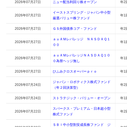
2026年07月27日
ニュー配当利回り株オープン
年2
イーストスプリング・ジャパン中小型
2026年07月27日
年1
厳選バリュー株ファンド
2026年07月27日
ＧＳ外国債券コア・ファンド
年2
ａｕＡＭレバレッジ ＮＡＳＤＡＱ１
2026年07月27日
年1
００
ａｕＡＭレバレッジＮＡＳＤＡＱ１０
2026年07月27日
年1
０為替ヘッジ無し
2026年07月27日
ひふみクロスオーバーｐｒｏ
年1
ジャパン・ロボティクス株式ファンド
2026年07月24日
年2
（年２回決算型）
2026年07月24日
ストラテジック・バリュー・オープン
年1
スパークス・プレミアム・日本超小型
2026年07月22日
年2
株式ファンド
ＳＢＩ中小型割安成長株ファンド ジ