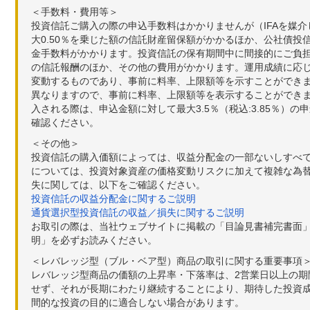
＜手数料・費用等＞
投資信託ご購入の際の申込手数料はかかりませんが（IFAを媒
大0.50％を乗じた額の信託財産留保額がかかるほか、公社債投
金手数料がかかります。投資信託の保有期間中に間接的にご負担い
の信託報酬のほか、その他の費用がかかります。運用成績に応
変動するものであり、事前に料率、上限額等を示すことができ
異なりますので、事前に料率、上限額等を表示することができませ
入される際は、申込金額に対して最大3.5％（税込:3.85％
確認ください。
＜その他＞
投資信託の購入価額によっては、収益分配金の一部ないしすべ
については、投資対象資産の価格変動リスクに加えて複雑な為
失に関しては、以下をご確認ください。
投資信託の収益分配金に関するご説明
通貨選択型投資信託の収益／損失に関するご説明
お取引の際は、当社ウェブサイトに掲載の「目論見書補完書面
明」を必ずお読みください。
＜レバレッジ型（ブル・ベア型）商品の取引に関する重要事項
レバレッジ型商品の価額の上昇率・下落率は、2営業日以上の
せず、それが長期にわたり継続することにより、期待した投資成
間的な投資の目的に適合しない場合があります。