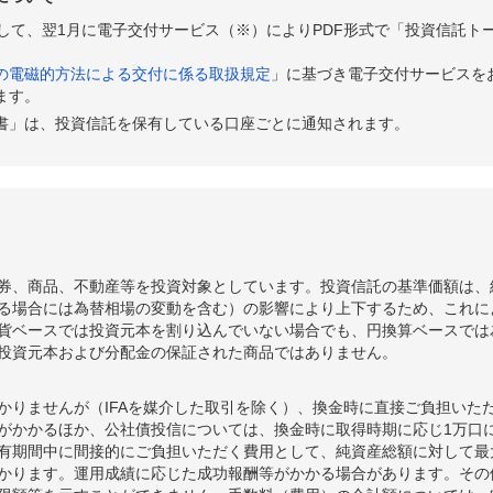
として、翌1月に電子交付サービス（※）によりPDF形式で「投資信託ト
の電磁的方法による交付に係る取扱規定
」に基づき電子交付サービスを
ます。
書」は、投資信託を保有している口座ごとに通知されます。
券、商品、不動産等を投資対象としています。投資信託の基準価額は、
る場合には為替相場の変動を含む）の影響により上下するため、これに
貨ベースでは投資元本を割り込んでいない場合でも、円換算ベースでは
投資元本および分配金の保証された商品ではありません。
かりませんが（IFAを媒介した取引を除く）、換金時に直接ご負担いた
額がかかるほか、公社債投信については、換金時に取得時期に応じ1万口に
期間中に間接的にご負担いただく費用として、純資産総額に対して最大年率
かります。運用成績に応じた成功報酬等がかかる場合があります。その