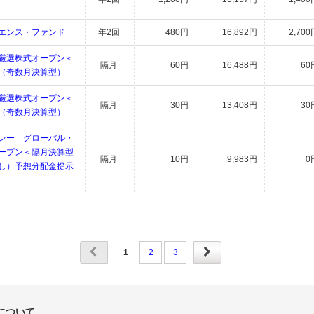
エンス・ファンド
年2回
480円
16,892円
2,700
厳選株式オープン＜
隔月
60円
16,488円
60
（奇数月決算型）
厳選株式オープン＜
隔月
30円
13,408円
30
（奇数月決算型）
レー グローバル・
ープン＜隔月決算型
隔月
10円
9,983円
0
し）予想分配金提示
1
2
3
について