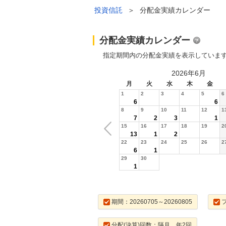
投資信託
＞
分配金実績カレンダー
分配金実績カレンダー
指定期間内の分配金実績を表示していま
2026年6月
月
火
水
木
金
1
2
3
4
5
6
6
6
8
9
10
11
12
1
7
2
3
1
15
16
17
18
19
2
13
1
2
22
23
24
25
26
2
6
1
29
30
1
期間：20260705～20260805
分配(決算)回数：隔月，年2回