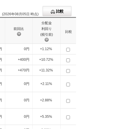
比較
(2026年08月05日 時点)
分配金
前回比
利回り
比較
(税引前)
円
0円
+1.12%
円
+400円
+10.72%
円
+470円
+11.32%
円
0円
+2.11%
円
0円
+2.88%
円
0円
+5.35%