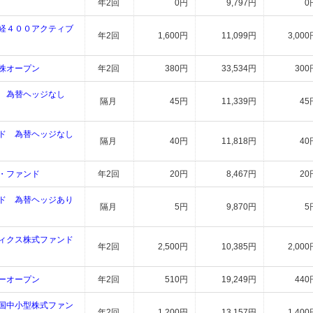
年2回
0円
9,797円
0
経４００アクティブ
年2回
1,600円
11,099円
3,000
株オープン
年2回
380円
33,534円
300
 為替ヘッジなし
隔月
45円
11,339円
45
ド 為替ヘッジなし
隔月
40円
11,818円
40
・ファンド
年2回
20円
8,467円
20
ド 為替ヘッジあり
隔月
5円
9,870円
5
ィクス株式ファンド
年2回
2,500円
10,385円
2,000
ーオープン
年2回
510円
19,249円
440
国中小型株式ファン
年2回
1,200円
13,157円
1,400