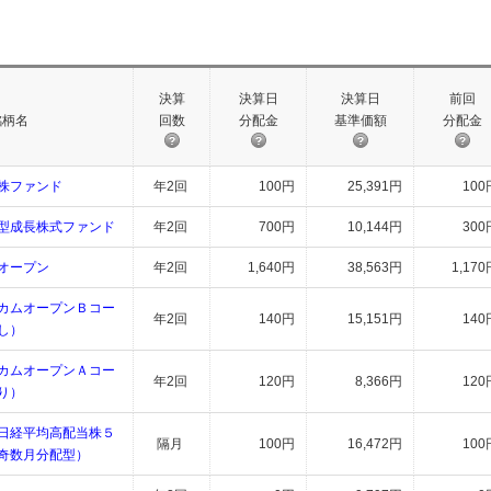
決算
決算日
決算日
前回
銘柄名
回数
分配金
基準価額
分配金
株ファンド
年2回
100円
25,391円
100
型成長株式ファンド
年2回
700円
10,144円
300
オープン
年2回
1,640円
38,563円
1,170
カムオープンＢコー
年2回
140円
15,151円
140
し）
カムオープンＡコー
年2回
120円
8,366円
120
り）
日経平均高配当株５
隔月
100円
16,472円
100
奇数月分配型）