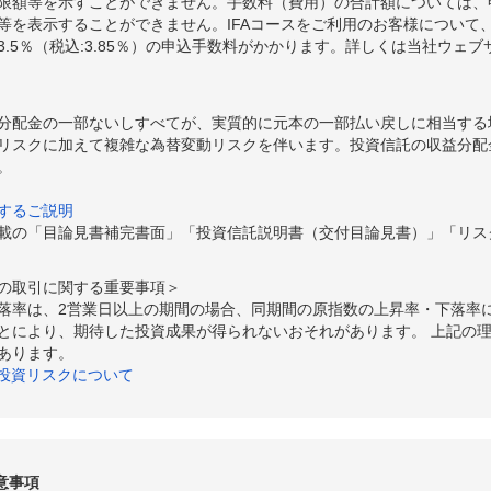
限額等を示すことができません。手数料（費用）の合計額については、
等を表示することができません。IFAコースをご利用のお客様について、
.5％（税込:3.85％）の申込手数料がかかります。詳しくは当社ウェ
分配金の一部ないしすべてが、実質的に元本の一部払い戻しに相当する
リスクに加えて複雑な為替変動リスクを伴います。投資信託の収益分配
。
するご説明
載の「目論見書補完書面」「投資信託説明書（交付目論見書）」「リス
の取引に関する重要事項＞
落率は、2営業日以上の期間の場合、同期間の原指数の上昇率・下落率
とにより、期待した投資成果が得られないおそれがあります。 上記の
あります。
の投資リスクについて
意事項