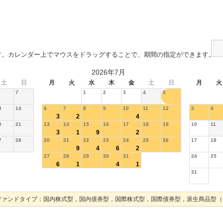
す。カレンダー上でマウスをドラッグすることで、期間の指定ができます。
2026年7月
土
日
月
火
水
木
金
土
日
月
火
7
1
2
3
4
5
3
14
6
7
8
9
10
11
12
3
4
3
2
4
0
21
13
14
15
16
17
18
19
10
11
3
1
9
2
7
28
20
21
22
23
24
25
26
17
18
9
4
6
2
27
28
29
30
31
24
25
6
1
4
1
31
ファンドタイプ：国内株式型，国内債券型，国際株式型，国際債券型，派生商品型（