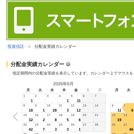
投資信託
＞
分配金実績カレンダー
分配金実績カレンダー
指定期間内の分配金実績を表示しています。カレンダー上でマウスを
2026年6月
月
火
水
木
金
土
日
月
火
1
2
3
4
5
6
7
1
1
11
8
9
10
11
12
13
14
6
7
18
1
28
3
12
11
6
15
16
17
18
19
20
21
13
14
32
2
8
5
6
19
22
23
24
25
26
27
28
20
21
42
7
3
3
1
46