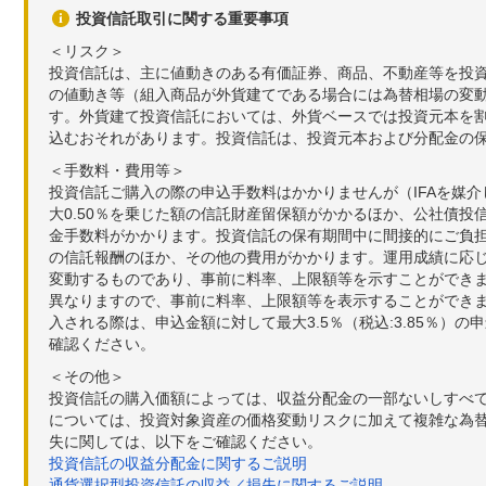
投資信託取引に関する重要事項
＜リスク＞
投資信託は、主に値動きのある有価証券、商品、不動産等を投
の値動き等（組入商品が外貨建てである場合には為替相場の変
す。外貨建て投資信託においては、外貨ベースでは投資元本を
込むおそれがあります。投資信託は、投資元本および分配金の
＜手数料・費用等＞
投資信託ご購入の際の申込手数料はかかりませんが（IFAを媒
大0.50％を乗じた額の信託財産留保額がかかるほか、公社債投
金手数料がかかります。投資信託の保有期間中に間接的にご負担い
の信託報酬のほか、その他の費用がかかります。運用成績に応
変動するものであり、事前に料率、上限額等を示すことができ
異なりますので、事前に料率、上限額等を表示することができませ
入される際は、申込金額に対して最大3.5％（税込:3.85％
確認ください。
＜その他＞
投資信託の購入価額によっては、収益分配金の一部ないしすべ
については、投資対象資産の価格変動リスクに加えて複雑な為
失に関しては、以下をご確認ください。
投資信託の収益分配金に関するご説明
通貨選択型投資信託の収益／損失に関するご説明