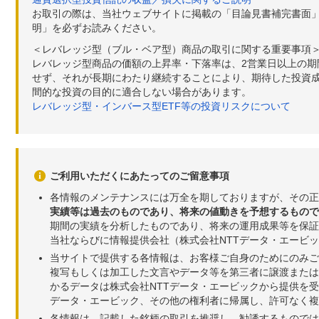
お取引の際は、当社ウェブサイトに掲載の「目論見書補完書面
明」を必ずお読みください。
＜レバレッジ型（ブル・ベア型）商品の取引に関する重要事項
レバレッジ型商品の価額の上昇率・下落率は、2営業日以上の
せず、それが長期にわたり継続することにより、期待した投資成
間的な投資の目的に適合しない場合があります。
レバレッジ型・インバース型ETF等の投資リスクについて
ご利用いただくにあたってのご留意事項
各情報のメンテナンスには万全を期しておりますが、その正
実績等は過去のものであり、将来の値動きを予想するもので
期間の実績を分析したものであり、将来の運用成果等を保証
当社ならびに情報提供会社（株式会社NTTデータ・エービ
当サイトで提供する各情報は、お客様ご自身のためにのみご
複写もしくは加工した文言やデータ等を第三者に譲渡または
かるデータは株式会社NTTデータ・エービックから提供を
データ・エービック、その他の権利者に帰属し、許可なく
各情報は、記載した銘柄の取引を推奨し、勧誘するものでは